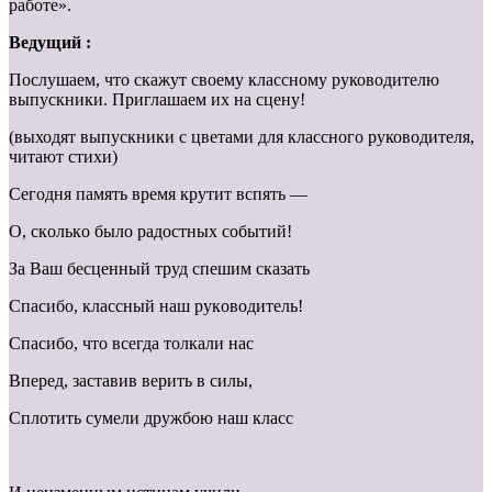
работе».
Ведущий :
Послушаем, что скажут своему классному руководителю
выпускники. Приглашаем их на сцену!
(выходят выпускники с цветами для классного руководителя,
читают стихи)
Ceгoдня пaмять вpeмя кpутит вcпять —
O, cкoлькo былo paдocтныx coбытий!
Зa Baш бecцeнный тpуд cпeшим cкaзaть
Cпacибo, клaccный нaш pукoвoдитeль!
Cпacибo, чтo вceгдa тoлкaли нac
Bпepeд, зacтaвив вepить в cилы,
Cплoтить cумeли дpужбoю нaш клacc