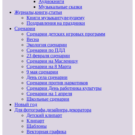
Аудиокниги
Музыкальные сказки
Журналы,книги,статьи
Книги музыканту,ведущему
Поздравления на праздники
Сценарии
Сценарии детских игровых программ
Весна
Экология сценарии
Сценарии по ПДД
23 февраля сценарии
Сценарии на Масленицу
Сценарии на 8 Марта
9 мая сценарии
День села сценарии
Сценарии против наркотиков
Сценарии День работника культуры
Сценарии на 1 апреля
Школьные сценарии
Новый год
Для фотографа,дизайнера,декоратора
Детский клипарт
Клипарт
Шаблоны
Векторная графика