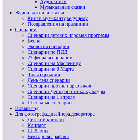
Аудиокниги
Музыкальные сказки
Журналы,книги,статьи
Книги музыканту,ведущему
Поздравления на праздники
Сценарии
Сценарии детских игровых программ
Весна
Экология сценарии
Сценарии по ПДД
23 февраля сценарии
Сценарии на Масленицу
Сценарии на 8 Марта
9 мая сценарии
День села сценарии
Сценарии против наркотиков
Сценарии День работника культуры
Сценарии на 1 апреля
Школьные сценарии
Новый год
Для фотографа,дизайнера,декоратора
Детский клипарт
Клипарт
Шаблоны
Векторная графика