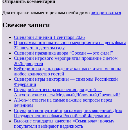
Отправить комментарий
Для отправки комментария вам необходимо
авторизоваться
.
Свежие записи
Cценарий линейки 1 сентября 2026
Программа познавательного мероприятия на день флага
22 августа в детском саду
Сценарий праздника двора “Соседи — это сила!”
Сценарий игрового мероприятия прощание с летом
2026 для детей
Кейтеринг на день рождения: как рассчитать меню на
любое количество гостей
Сценарий игры викторины — символы Российской
Федерации
Сценарий летнего развлечения для детей —
Августовские спасы Медовый,Яблочный,Ореховый!
All-on-4: ответы на самые важные вопросы перед
лечением
Сценарий концертной программы, посвященной Дню
Государственного флага Российской Федерации
Высокие стандарты качества «Семяныча»: почему
покупатели выбирают надежность