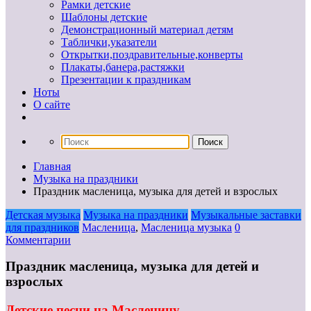
Рамки детские
Шаблоны детские
Демонстрационный материал детям
Таблички,указатели
Открытки,поздравительные,конверты
Плакаты,банера,растяжки
Презентации к праздникам
Ноты
О сайте
Главная
Музыка на праздники
Праздник масленица, музыка для детей и взрослых
Детская музыка
Музыка на праздники
Музыкальные заставки
для праздников
Масленица
,
Масленица музыка
0
Комментарии
Праздник масленица, музыка для детей и
взрослых
Детские песни на Масленицу