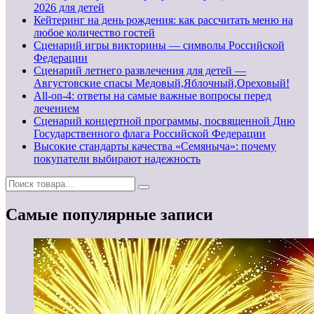
2026 для детей
Кейтеринг на день рождения: как рассчитать меню на
любое количество гостей
Сценарий игры викторины — символы Российской
Федерации
Сценарий летнего развлечения для детей —
Августовские спасы Медовый,Яблочный,Ореховый!
All-on-4: ответы на самые важные вопросы перед
лечением
Сценарий концертной программы, посвященной Дню
Государственного флага Российской Федерации
Высокие стандарты качества «Семяныча»: почему
покупатели выбирают надежность
Самые популярные записи