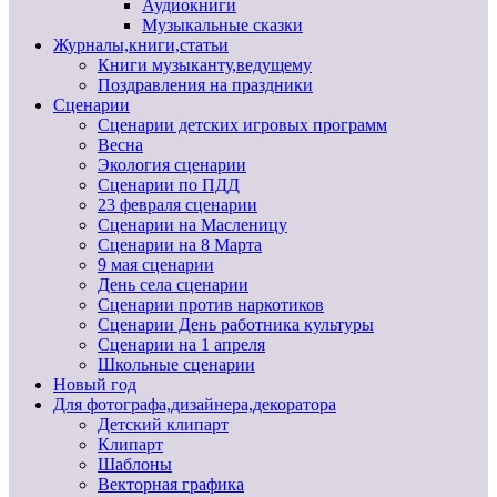
Аудиокниги
Музыкальные сказки
Журналы,книги,статьи
Книги музыканту,ведущему
Поздравления на праздники
Сценарии
Сценарии детских игровых программ
Весна
Экология сценарии
Сценарии по ПДД
23 февраля сценарии
Сценарии на Масленицу
Сценарии на 8 Марта
9 мая сценарии
День села сценарии
Сценарии против наркотиков
Сценарии День работника культуры
Сценарии на 1 апреля
Школьные сценарии
Новый год
Для фотографа,дизайнера,декоратора
Детский клипарт
Клипарт
Шаблоны
Векторная графика