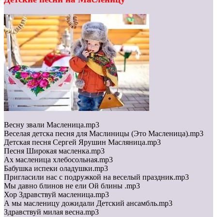
Весну звали Масленица.mp3
Веселая детска песня для Маслиницы (Это Масленица).mp3
Детская песня Сергей Ярушин Масляница.mp3
Песня Широкая масленка.mp3
Ах масленица хлебосольная.mp3
Бабушка испеки оладушки.mp3
Пригласили нас с подружкой на веселый праздник.mp3
Мы давно блинов не ели Ой блины .mp3
Хор Здравствуй масленица.mp3
А мы масленицу дожидали Детский ансамбль.mp3
Здравствуй милая весна.mp3