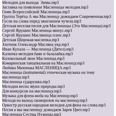
Мелодия для выхода Зимы.mp3
Заставка на появление Масленицы мелодия.mp3
Гимн Всероссийской Масленицы.mp3
Группа Терёха А мы Масленицу дожидаем Современная.mp3
Гусли на слова перед зжиганием чучела.mp3
Детская веселая песня для Маслиницы (Это Масленица).mp3
Сергей Ярушин Масленица минус.mp3
Сергей Ярушин Масляница плюс.mp3
Детская Широкая масленка.mp3
Злотник Олександр Масляна укр.mp3
Иван Купала — Масленица (Дятел).mp3
Калинка мелодия баян и балалайка.mp3
Колокольный звон Масленица.mp3
Комаринская танцевальная на Масленицу.mp3
Любава Махонька МАСЛЕНИЦА.mp3
Масленица (instrumental) этническая музыка на тему
масленица.mp3
Масленица сударушка.mp3
Мелодия весна звуки природы.mp3
Для конкурсов на масленицу.mp3
Музыка для флеш-моба на Масленицу.mp3
Мелодя на выход скоморохов на масленицу.mp3
Оркестр русская народная мелодия для фона на слова.mp3
Песня а мы масленицу дожидаем Зарев Цвет.mp3
Масленица Сестры Нужины.mp3