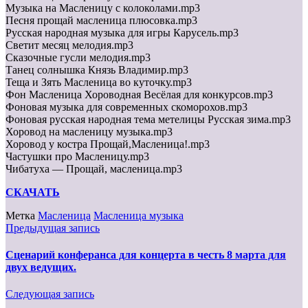
Музыка на Масленицу с колоколами.mp3
Песня прощай масленица плюсовка.mp3
Русская народная музыка для игры Карусель.mp3
Светит месяц мелодия.mp3
Сказочные гусли мелодия.mp3
Танец солнышка Князь Владимир.mp3
Теща и Зять Масленица во куточку.mp3
Фон Масленица Хороводная Весёлая для конкурсов.mp3
Фоновая музыка для современных скоморохов.mp3
Фоновая русская народная тема метелицы Русская зима.mp3
Хоровод на масленицу музыка.mp3
Хоровод у костра Прощай,Масленица!.mp3
Частушки про Масленицу.mp3
Чибатуха — Прощай, масленица.mp3
СКАЧАТЬ
Метка
Масленица
Масленица музыка
Предыдущая запись
Сценарий конферанса для концерта в честь 8 марта для
двух ведущих.
Следующая запись