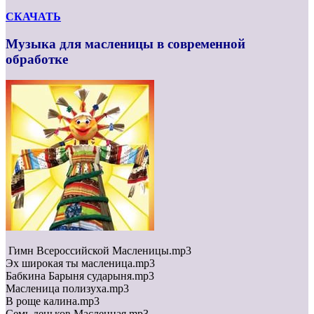
СКАЧАТЬ
Музыка для масленицы в современной
обработке
Гимн Всероссийской Масленицы.mp3
Эх широкая ты масленица.mp3
Бабкина Барыня сударыня.mp3
Масленица полизуха.mp3
В роще калина.mp3
Семь деньков Масленная.mp3