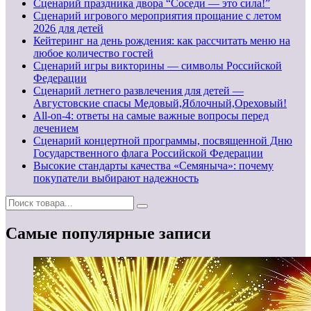
Сценарий праздника двора “Соседи — это сила!”
Сценарий игрового мероприятия прощание с летом
2026 для детей
Кейтеринг на день рождения: как рассчитать меню на
любое количество гостей
Сценарий игры викторины — символы Российской
Федерации
Сценарий летнего развлечения для детей —
Августовские спасы Медовый,Яблочный,Ореховый!
All-on-4: ответы на самые важные вопросы перед
лечением
Сценарий концертной программы, посвященной Дню
Государственного флага Российской Федерации
Высокие стандарты качества «Семяныча»: почему
покупатели выбирают надежность
Самые популярные записи