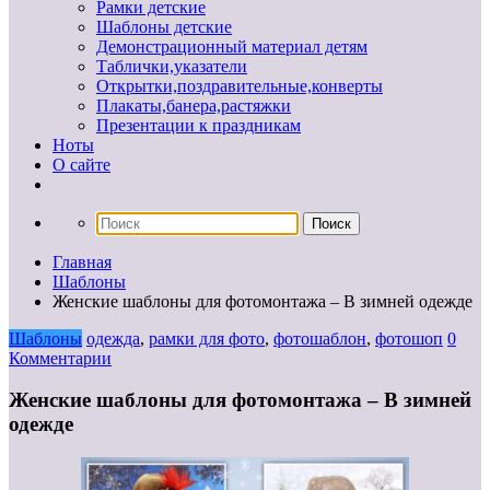
Рамки детские
Шаблоны детские
Демонстрационный материал детям
Таблички,указатели
Открытки,поздравительные,конверты
Плакаты,банера,растяжки
Презентации к праздникам
Ноты
О сайте
Главная
Шаблоны
Женские шаблоны для фотомонтажа – В зимней одежде
Шаблоны
одежда
,
рамки для фото
,
фотошаблон
,
фотошоп
0
Комментарии
Женские шаблоны для фотомонтажа – В зимней
одежде