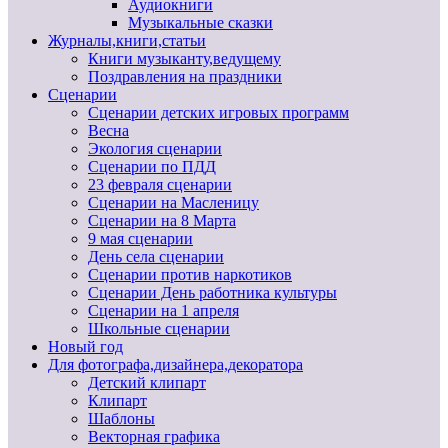
Аудиокниги
Музыкальные сказки
Журналы,книги,статьи
Книги музыканту,ведущему
Поздравления на праздники
Сценарии
Сценарии детских игровых программ
Весна
Экология сценарии
Сценарии по ПДД
23 февраля сценарии
Сценарии на Масленицу
Сценарии на 8 Марта
9 мая сценарии
День села сценарии
Сценарии против наркотиков
Сценарии День работника культуры
Сценарии на 1 апреля
Школьные сценарии
Новый год
Для фотографа,дизайнера,декоратора
Детский клипарт
Клипарт
Шаблоны
Векторная графика