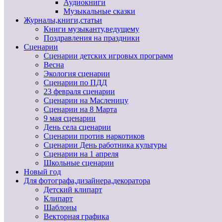
Аудиокниги
Музыкальные сказки
Журналы,книги,статьи
Книги музыканту,ведущему
Поздравления на праздники
Сценарии
Сценарии детских игровых программ
Весна
Экология сценарии
Сценарии по ПДД
23 февраля сценарии
Сценарии на Масленицу
Сценарии на 8 Марта
9 мая сценарии
День села сценарии
Сценарии против наркотиков
Сценарии День работника культуры
Сценарии на 1 апреля
Школьные сценарии
Новый год
Для фотографа,дизайнера,декоратора
Детский клипарт
Клипарт
Шаблоны
Векторная графика