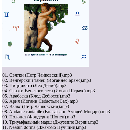
01. Святки (Петр Чайковский).mp3
02. Венгерский танец (Иоганнес Брамс).mp3
03. Пиццикато (Лео Делиб).mp3
04. Сказки Венского леса (Иоган Штраус).mp3
05. Арабеска (Клод Дебюсси).mp3
06. Ария (Иоганн Себастьян Бах).mp3
07. Вальс (Петр Чайковский).mp3
08. Andante cantabile (Вольфганг Амадей Моцарт).mp3
09. Полонез (Фридерик Шопен).mp3
10. Триумфальный марш (Джузеппе Верди).mp3
11. Nessun dorma (Джакомо Пуччини).mp3