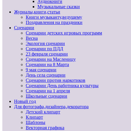
Аудиокниги
Музыкальные сказки
Журналы,книги,статьи
Книги музыканту,ведущему
Поздравления на праздники
Сценарии
Сценарии детских игровых программ
Весна
Экология сценарии
Сценарии по ПДД
23 февраля сценарии
Сценарии на Масленицу
Сценарии на 8 Марта
9 мая сценарии
День села сценарии
Сценарии против наркотиков
Сценарии День работника культуры
Сценарии на 1 апреля
Школьные сценарии
Новый год
Для фотографа,дизайнера,декоратора
Детский клипарт
Клипарт
Шаблоны
Векторная графика