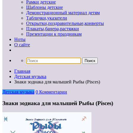
Рамки детские
Шаблоны детские
Демонстрационный материал детям
Таблички,указатели
Открытки,поздравительные,конверты
Плакаты,банера,растяжки
Презентации к праздникам
Ноты
О сайте
Главная
Детская музыка
Знаки зодиака для малышей Рыбы (Pisces)
Детская музыка
0 Комментарии
Знаки зодиака для малышей Рыбы (Pisces)