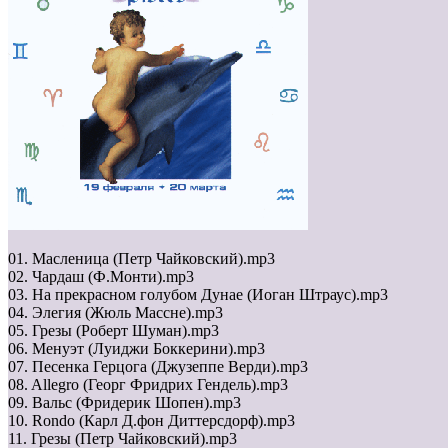
01. Масленица (Петр Чайковский).mp3
02. Чардаш (Ф.Монти).mp3
03. На прекрасном голубом Дунае (Иоган Штраус).mp3
04. Элегия (Жюль Массне).mp3
05. Грезы (Роберт Шуман).mp3
06. Менуэт (Луиджи Боккерини).mp3
07. Песенка Герцога (Джузеппе Верди).mp3
08. Allegro (Георг Фридрих Гендель).mp3
09. Вальс (Фридерик Шопен).mp3
10. Rondo (Карл Д.фон Диттерсдорф).mp3
11. Грезы (Петр Чайковский).mp3