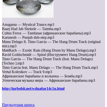
Anugama — Mystical Trance.mp3
Baarj Had Jah Shekele — Taimba.mp3
Cultus Ferox — Tamfanae (африканские барабаны).mp3
Karunesh — Punjab dub-step.mp3
Manu Delago ft. Timo Garcia — The Hang Drum Track (original
mix).mp3
MattRach — Exotic Rain (Hang Drum by Manu Delago).mp3
Ravid Goldschmidt — Spiral (Инструмент Hang Drum).mp3
Timo Garcia — The Hang Drum Track (feat. Manu Delago)
[Techno ].mp3
Timo Garcia feat. Manu Delago — The Hang Drum Track.mp3
Vertal Kolesikov — Track 9.mp3
Африканские барабаны и волынка — Бомба.mp3
Этническая музыка мира — Африканские барабаны.mp3
http://turbobit.net/wdua6ar14c1u.html
Предыдущая запись