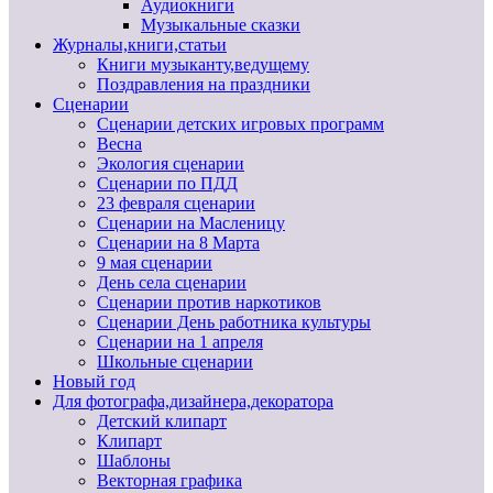
Аудиокниги
Музыкальные сказки
Журналы,книги,статьи
Книги музыканту,ведущему
Поздравления на праздники
Сценарии
Сценарии детских игровых программ
Весна
Экология сценарии
Сценарии по ПДД
23 февраля сценарии
Сценарии на Масленицу
Сценарии на 8 Марта
9 мая сценарии
День села сценарии
Сценарии против наркотиков
Сценарии День работника культуры
Сценарии на 1 апреля
Школьные сценарии
Новый год
Для фотографа,дизайнера,декоратора
Детский клипарт
Клипарт
Шаблоны
Векторная графика