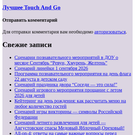
Лучшее Touch And Go
Отправить комментарий
Для отправки комментария вам необходимо
авторизоваться
.
Свежие записи
Сценарии познавательного мероприятий в ДОУ о
месяце Сентябрь “Ревун, Хмурень, Желтень”
Cценарий линейки 1 сентября 2026
Программа познавательного мероприятия на день флага
22 августа в детском саду
Сценарий праздника двора “Соседи — это сила!”
Сценарий игрового мероприятия прощание с летом
2026 для детей
Кейтеринг на день рождения: как рассчитать меню на
любое количество гостей
Сценарий игры викторины — символы Российской
Федерации
Сценарий летнего развлечения для детей —
Августовские спасы Медовый,Яблочный,Ореховый!
All-on-4: ответы на самые важные вопросы перед