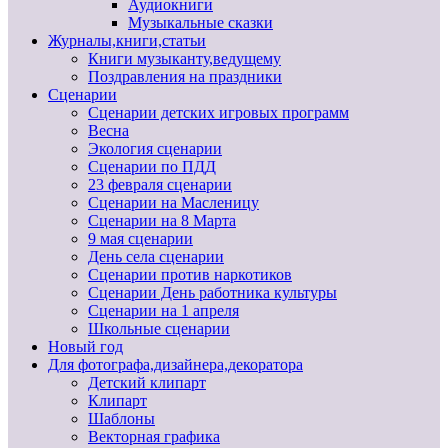
Аудиокниги
Музыкальные сказки
Журналы,книги,статьи
Книги музыканту,ведущему
Поздравления на праздники
Сценарии
Сценарии детских игровых программ
Весна
Экология сценарии
Сценарии по ПДД
23 февраля сценарии
Сценарии на Масленицу
Сценарии на 8 Марта
9 мая сценарии
День села сценарии
Сценарии против наркотиков
Сценарии День работника культуры
Сценарии на 1 апреля
Школьные сценарии
Новый год
Для фотографа,дизайнера,декоратора
Детский клипарт
Клипарт
Шаблоны
Векторная графика