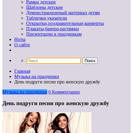
Рамки детские
Шаблоны детские
Демонстрационный материал детям
Таблички,указатели
Открытки,поздравительные,конверты
Плакаты,банера,растяжки
Презентации к праздникам
Ноты
О сайте
Главная
Музыка на праздники
День подруги песни про женскую дружбу
Музыка на праздники
0 Комментарии
День подруги песни про женскую дружбу