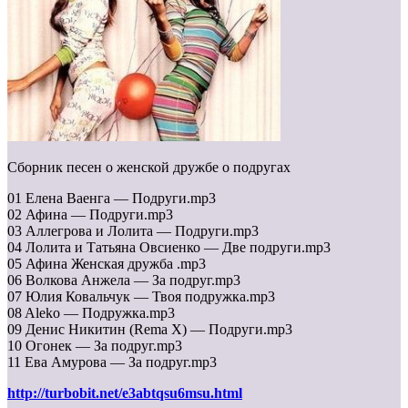
Сборник песен о женской дружбе о подругах
01 Елена Ваенга — Подруги.mp3
02 Афина — Подруги.mp3
03 Аллегрова и Лолита — Подруги.mp3
04 Лолита и Татьяна Овсиенко — Две подруги.mp3
05 Афина Женская дружба .mp3
06 Волкова Анжела — За подруг.mp3
07 Юлия Ковальчук — Твоя подружка.mp3
08 Aleko — Подружка.mp3
09 Денис Никитин (Rema X) — Подруги.mp3
10 Огонек — За подруг.mp3
11 Ева Амурова — За подруг.mp3
http://turbobit.net/e3abtqsu6msu.html