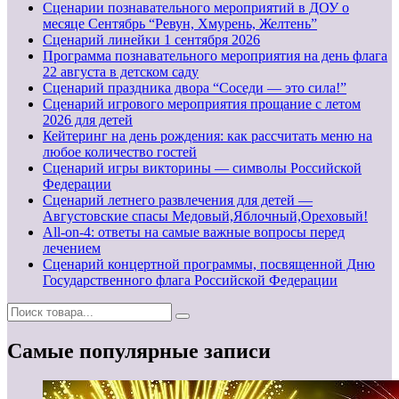
Сценарии познавательного мероприятий в ДОУ о
месяце Сентябрь “Ревун, Хмурень, Желтень”
Cценарий линейки 1 сентября 2026
Программа познавательного мероприятия на день флага
22 августа в детском саду
Сценарий праздника двора “Соседи — это сила!”
Сценарий игрового мероприятия прощание с летом
2026 для детей
Кейтеринг на день рождения: как рассчитать меню на
любое количество гостей
Сценарий игры викторины — символы Российской
Федерации
Сценарий летнего развлечения для детей —
Августовские спасы Медовый,Яблочный,Ореховый!
All-on-4: ответы на самые важные вопросы перед
лечением
Сценарий концертной программы, посвященной Дню
Государственного флага Российской Федерации
Самые популярные записи