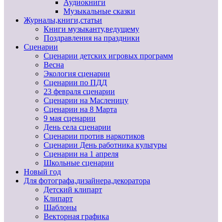
Аудиокниги
Музыкальные сказки
Журналы,книги,статьи
Книги музыканту,ведущему
Поздравления на праздники
Сценарии
Сценарии детских игровых программ
Весна
Экология сценарии
Сценарии по ПДД
23 февраля сценарии
Сценарии на Масленицу
Сценарии на 8 Марта
9 мая сценарии
День села сценарии
Сценарии против наркотиков
Сценарии День работника культуры
Сценарии на 1 апреля
Школьные сценарии
Новый год
Для фотографа,дизайнера,декоратора
Детский клипарт
Клипарт
Шаблоны
Векторная графика