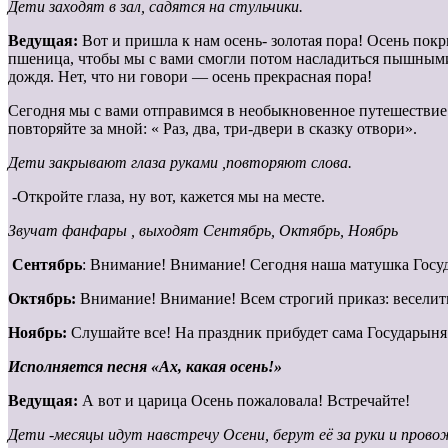
Дети заходят в зал, садятся на стульчики.
Ведущая:
Вот и пришла к нам осень- золотая пора! Осень пок
пшеница, чтобы мы с вами смогли потом насладиться пышными п
дождя. Нет, что ни говори — осень прекрасная пора!
Сегодня мы с вами отправимся в необыкновенное путешествие в
повторяйте за мной: « Раз, два, три-двери в сказку отвори».
Дети закрывают глаза руками ,повторяют слова.
-Откройте глаза, ну вот, кажется мы на месте.
Звучат фанфары , выходят Сентябрь, Октябрь, Ноябрь
Сентябрь
: Внимание! Внимание! Сегодня наша матушка Госуд
Октябрь:
Внимание! Внимание! Всем строгий приказ: веселитьс
Ноябрь:
Слушайте все! На праздник прибудет сама Государыня 
Исполняется песня «Ах, какая осень!»
Ведущая:
А вот и царица Осень пожаловала! Встречайте!
Дети -месяцы идут навстречу Осени, берут её за руки и пров