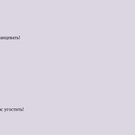
танцевать!
ас угостить!