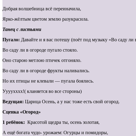
Добрая волшебница всё переиначила,
Ярко-жёлтым цветом землю разукрасила.
Танец с листьями
Пугало:
Давайте и я вас потешу (поёт под музыку «Во саду ли 
Во саду ли в огороде пугало стояло.
Оно старою метлою птичек отгоняло.
Во саду ли в огороде фрукты наливались.
Но их птицы не клевали — пугала боялись.
Уууухххх!( кланяется во все стороны)
Ведущая:
Царица Осень, а у нас тоже есть свой огород.
Сценка «Огород»
1 ребёнок:
Красотой щедра ты, осень золотая,
А ещё богата чудо- урожаем: Огурцы и помидоры,