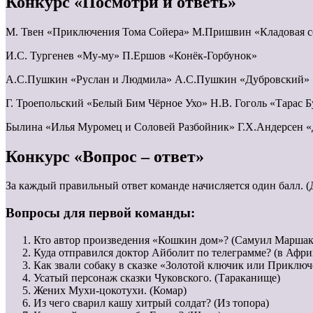
Конкурс «Посмотри и ответь»
М. Твен «Приключения Тома Сойера» М.Пришвин «Кладовая с
И.С. Тургенев «Му-му» П.Ершов «Конёк-Горбунок»
А.С.Пушкин «Руслан и Людмила» А.С.Пушкин «Дубровский»
Г. Троепольский «Белый Бим Чёрное Ухо» Н.В. Гоголь «Тарас Б
Былина «Илья Муромец и Соловей Разбойник» Г.Х.Андерсен 
Конкурс «Вопрос – ответ»
За каждый правильный ответ команде начисляется один балл. (
Вопросы для первой команды:
Кто автор произведения «Кошкин дом»? (Самуил Маршак
Куда отправился доктор Айболит по телеграмме? (в Афри
Как звали собаку в сказке «Золотой ключик или Приключ
Усатый персонаж сказки Чуковского. (Тараканище)
Жених Мухи-цокотухи. (Комар)
Из чего сварил кашу хитрый солдат? (Из топора)