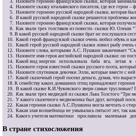
Назовите героиню французской сказки, которая занимала
Назовите сказку итальянского писателя, где все герои –
Назовите героиню русской народной сказки, которая бы
В
какой русской народной сказке решаются проблемы ж
Назовите героиню французской сказки, которая получил
Как звали трех толстяков из повести- сказки Ю. Олеши 
В какой русской народной сказке брат не послушался сес
Какой герой французской сказки очень любил обувь и как
Какой герой русской народной сказки ловил рыбу очень
Назовите слова, которыми А.С. Пушкин заканчивает “Ск
Назовите имя героя английской народной сказки: он пост
Какой вид энергии использовала баба яга, летая в 
Назовите героя известной сказки русского поэта, которы
Назовите спутников девочки Элли, которые вместе с не
Какой сказочный герой посеял деньги, думая, что вырас
К семейству каких домашних птиц принадлежит героиня ру
В какой сказке К.И.Чуковского звери самые трусливые?
К
ак звали трех медведей из сказки Льва Толстого “Три 
У какого сказочного медвежонка был друг, который нос
Какая героиня сказки А.С.Пушкина могла мечтать о сти
Какая злая волшебница не умывалась пятьсот лет, так ка
Какого учителя математики прославила маленькая де
В стране стихосложения