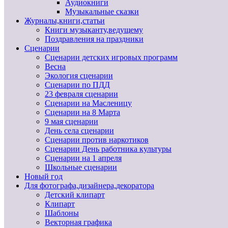
Аудиокниги
Музыкальные сказки
Журналы,книги,статьи
Книги музыканту,ведущему
Поздравления на праздники
Сценарии
Сценарии детских игровых программ
Весна
Экология сценарии
Сценарии по ПДД
23 февраля сценарии
Сценарии на Масленицу
Сценарии на 8 Марта
9 мая сценарии
День села сценарии
Сценарии против наркотиков
Сценарии День работника культуры
Сценарии на 1 апреля
Школьные сценарии
Новый год
Для фотографа,дизайнера,декоратора
Детский клипарт
Клипарт
Шаблоны
Векторная графика