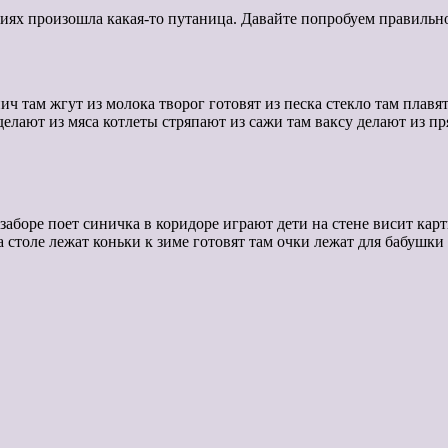
ниях произошла какая-то путаница. Давайте попробуем правильн
 там жгут из молока творог готовят из песка стекло там плавят
 делают из мяса котлеты стряпают из сажи там ваксу делают из 
 заборе поет синичка в коридоре играют дети на стене висит кар
 столе лежат коньки к зиме готовят там очки лежат для бабушки 