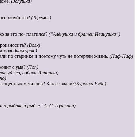
доме.
(Золушка)
ого хозяйства?
(Теремок)
о за это по- платился?
(“Алёнушка и братец Иванушка”)
произносить?
(Волк)
м молодцам урок.)
али по старинке и поэтому чуть не потеряли жизнь.
(Наф-Наф)
сходит с ума?
(Поп)
ливый лев, собака Тотошка)
но)
рагоценных металлов? Как ее звали?
(Курочка Ряба)
и о рыбаке и рыбке” А. С. Пушкина)