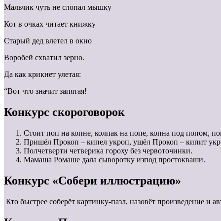
Мальчик чуть не слопал мышку
Кот в очках читает книжку
Старый дед влетел в окно
Воробей схватил зерно.
Да как крикнет улетая:
“Вот что значит запятая!
Конкурс скороговорок
Стоит поп на копне, колпак на попе, копна под попом, по
Пришёл Прокоп – кипел укроп, ушёл Прокоп – кипит укро
Полчетверти четверика гороху без червоточинки.
Мамаша Ромаше дала сыворотку изпод простокваши.
Конкурс «Собери иллюстрацию»
Кто быстрее соберёт картинку-пазл, назовёт произведение и ав