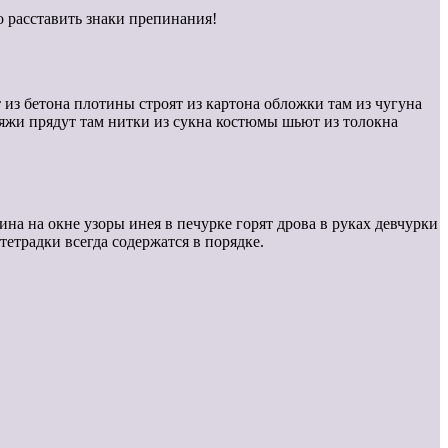
о расставить знаки препинания!
 из бетона плотины строят из картона обложки там из чугуна
пряжи прядут там нитки из сукна костюмы шьют из толокна
тина на окне узоры инея в печурке горят дрова в руках девчурки
тетрадки всегда содержатся в порядке.