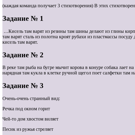
(каждая команда получает 3 стихотворения) В этих стихотворе
Задание № 1
…Кисель там варят из резины там шины делают из глины кирпич
там варят сталь из полотна кроят рубахи из пластмассы посуду
кисель там варят.
Задание № 2
В реке там рыба на бугре мычит корова в конуре собака лает на
нарядная там кукла в клетке ручной щегол поет салфетки там на
Задание № 3
Очень-очень странный вид:
Речка под окном горит
Чей-то дом хвостом виляет
Песик из ружья стреляет