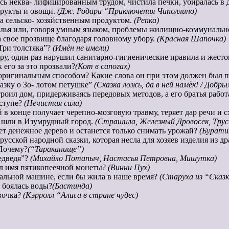
сь неква- лифицированным трудом, чистила печки, убиралась в 
 фрукты и овощи.
(Дж. Родари “Приключения Чиполлино)
ла сельско- хозяйственным продуктом.
(Репка)
илья или, говоря умным языком, проблемы жилищно-коммунальн
а свое прозвище благодаря головному убору.
(Красная Шапочка)
“Три толстяка”?
(Имён не имели)
тру, один раз нарушил санитарно-гигиенические правила и жесток
 его за это прозвали?
(Кот в сапогах)
 оригинальным способом? Какие слова он при этом должен был 
азку о Зо- лотом петушке”
(Сказка ложь, да в ней намёк! / Добры
роил дом, придерживаясь передовых методов, а его братья работ
ступе?
(Нечистая сила)
й в конце получает черепно-мозговую травму, теряет дар речи и 
й шли в Изумрудный город.
(Страшила, Железный Дровосек, Трус
тет денежное дерево и останется только снимать урожай?
(Бурати
сской народной сказки, которая несла для хозяев изделия из д
 Почему?
(“Тараканище”)
медведя”?
(Михайло Потапыч, Настасья Петровна, Мишутка)
ил имя пятикопеечной монеты?
(Винни Пух)
ральной машине, если бы жила в наше время?
(Старуха из “Сказк
к боялась воды?
(Бастинда)
вочка?
(Кэрролл “Алиса в стране чудес)