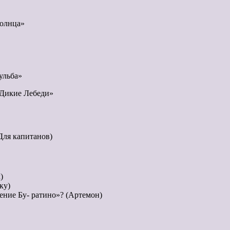
олнца»
ульба»
«Дикие Лебеди»
Для капитанов)
)
ку)
ение Бу- ратино»? (Артемон)