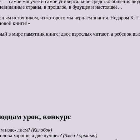
а — самое могучее и самое универсальное средство общения лю
невиданные страны, в прошлое, в будущее и настоящее…
ым источником, из которого мы черпаем знания. Недаром К. Г. 
 новой книги!»
вый в мире памятник книге: двое взрослых читают, а ребенок вы
лодцам урок, конкурс
ым изде- лием?
(Колобок)
голова хорошо, а две лучше»?
(Змей Горыныч)