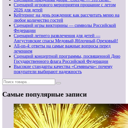
Сценарий игрового мероприятия прощание с летом
2026 для детей
Кейтеринг на день рождения: как рассчитать меню на
любое количество гостей
Сценарий игры викторины — символы Российской
Федерации
Сценарий летнего развлечения для детей —
Августовские спасы Медовый,Яблочный,Ореховый!
All-on-4: ответы на самые важные вопросы перед
лечением
Сценарий концертной программы, посвященной Дню
Государственного флага Российской Федерации
Высокие стандарты качества «Семяныча»: почему
покупатели выбирают надежность
Самые популярные записи