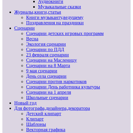
Аудиокниги
Музыкальные сказки
Журналы,книги,статьи
Книги музыканту,ведущему
Поздравления на праздники
Сценарии
Сценарии детских игровых программ
Весна
Экология сценарии
Сценарии по ПДД
23 февраля сценарии
Сценарии на Масленицу
Сценарии на 8 Марта
9 мая сценарии
День села сценарии
Сценарии против наркотиков
Сценарии День работника культуры
Сценарии на 1 апреля
Школьные сценарии
Новый год
Для фотографа,дизайнера,декоратора
Детский клипарт
Клипарт
Шаблоны
Векторная графика