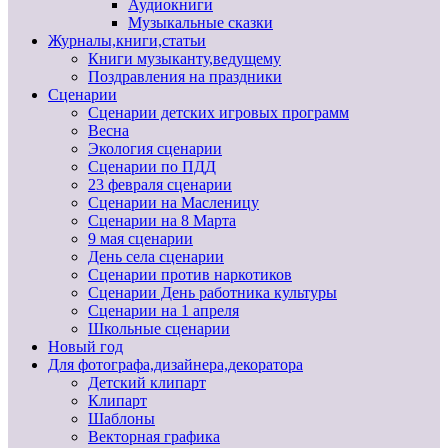
Аудиокниги
Музыкальные сказки
Журналы,книги,статьи
Книги музыканту,ведущему
Поздравления на праздники
Сценарии
Сценарии детских игровых программ
Весна
Экология сценарии
Сценарии по ПДД
23 февраля сценарии
Сценарии на Масленицу
Сценарии на 8 Марта
9 мая сценарии
День села сценарии
Сценарии против наркотиков
Сценарии День работника культуры
Сценарии на 1 апреля
Школьные сценарии
Новый год
Для фотографа,дизайнера,декоратора
Детский клипарт
Клипарт
Шаблоны
Векторная графика