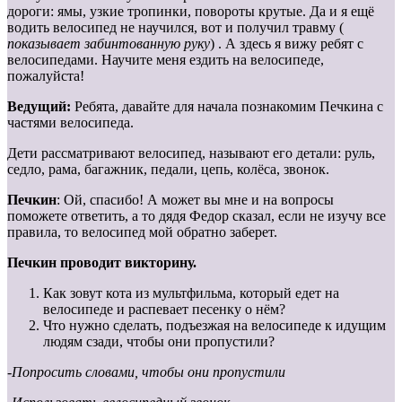
дороги: ямы, узкие тропинки, повороты крутые. Да и я ещё
водить велосипед не научился, вот и получил травму (
показывает забинтованную руку
) . А здесь я вижу ребят с
велосипедами. Научите меня ездить на велосипеде,
пожалуйста!
Ведущий:
Ребята, давайте для начала познакомим Печкина с
частями велосипеда.
Дети рассматривают велосипед, называют его детали: руль,
седло, рама, багажник, педали, цепь, колёса, звонок.
Печкин
: Ой, спасибо! А может вы мне и на вопросы
поможете ответить, а то дядя Федор сказал, если не изучу все
правила, то велосипед мой обратно заберет.
Печкин проводит викторину.
Как зовут кота из мультфильма, который едет на
велосипеде и распевает песенку о нём?
Что нужно сделать, подъезжая на велосипеде к идущим
людям сзади, чтобы они пропустили?
-Попросить словами, чтобы они пропустили