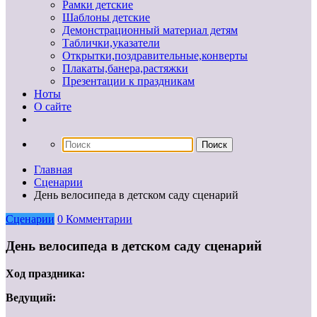
Рамки детские
Шаблоны детские
Демонстрационный материал детям
Таблички,указатели
Открытки,поздравительные,конверты
Плакаты,банера,растяжки
Презентации к праздникам
Ноты
О сайте
Главная
Сценарии
День велосипеда в детском саду сценарий
Сценарии
0 Комментарии
День велосипеда в детском саду сценарий
Ход праздника:
Ведущий: