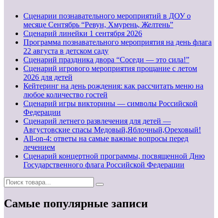
Сценарии познавательного мероприятий в ДОУ о
месяце Сентябрь “Ревун, Хмурень, Желтень”
Cценарий линейки 1 сентября 2026
Программа познавательного мероприятия на день флага
22 августа в детском саду
Сценарий праздника двора “Соседи — это сила!”
Сценарий игрового мероприятия прощание с летом
2026 для детей
Кейтеринг на день рождения: как рассчитать меню на
любое количество гостей
Сценарий игры викторины — символы Российской
Федерации
Сценарий летнего развлечения для детей —
Августовские спасы Медовый,Яблочный,Ореховый!
All-on-4: ответы на самые важные вопросы перед
лечением
Сценарий концертной программы, посвященной Дню
Государственного флага Российской Федерации
Самые популярные записи