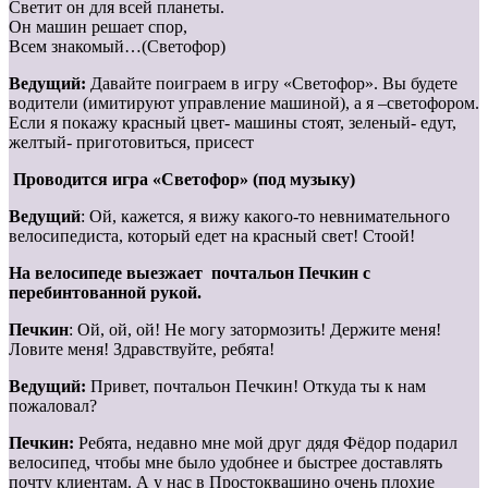
Светит он для всей планеты.
Он машин решает спор,
Всем знакомый…(Светофор)
Ведущий:
Давайте поиграем в игру «Светофор». Вы будете
водители (имитируют управление машиной), а я –светофором.
Если я покажу красный цвет- машины стоят, зеленый- едут,
желтый- приготовиться, присест
Проводится игра «Светофор» (под музыку)
Ведущий
: Ой, кажется, я вижу какого-то невнимательного
велосипедиста, который едет на красный свет! Стоой!
На велосипеде выезжает почтальон Печкин с
перебинтованной рукой.
Печкин
: Ой, ой, ой! Не могу затормозить! Держите меня!
Ловите меня! Здравствуйте, ребята!
Ведущий:
Привет, почтальон Печкин! Откуда ты к нам
пожаловал?
Печкин:
Ребята, недавно мне мой друг дядя Фёдор подарил
велосипед, чтобы мне было удобнее и быстрее доставлять
почту клиентам. А у нас в Простоквашино очень плохие