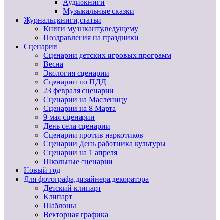
Аудиокниги
Музыкальные сказки
Журналы,книги,статьи
Книги музыканту,ведущему
Поздравления на праздники
Сценарии
Сценарии детских игровых программ
Весна
Экология сценарии
Сценарии по ПДД
23 февраля сценарии
Сценарии на Масленицу
Сценарии на 8 Марта
9 мая сценарии
День села сценарии
Сценарии против наркотиков
Сценарии День работника культуры
Сценарии на 1 апреля
Школьные сценарии
Новый год
Для фотографа,дизайнера,декоратора
Детский клипарт
Клипарт
Шаблоны
Векторная графика