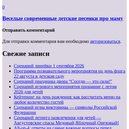
0
Веселые современные детские песенки про маму
Отправить комментарий
Для отправки комментария вам необходимо
авторизоваться
.
Свежие записи
Cценарий линейки 1 сентября 2026
Программа познавательного мероприятия на день флага
22 августа в детском саду
Сценарий праздника двора “Соседи — это сила!”
Сценарий игрового мероприятия прощание с летом
2026 для детей
Кейтеринг на день рождения: как рассчитать меню на
любое количество гостей
Сценарий игры викторины — символы Российской
Федерации
Сценарий летнего развлечения для детей —
Августовские спасы Медовый,Яблочный,Ореховый!
All-on-4: ответы на самые важные вопросы перед