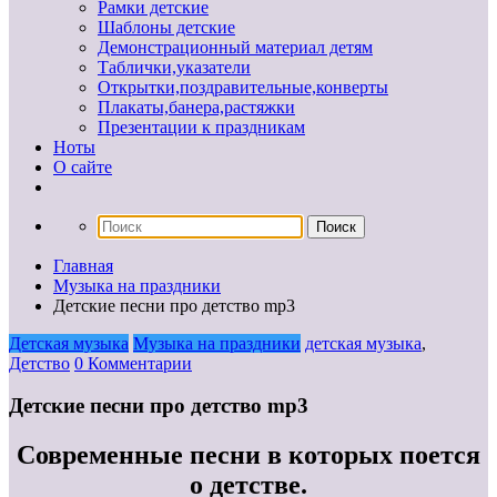
Рамки детские
Шаблоны детские
Демонстрационный материал детям
Таблички,указатели
Открытки,поздравительные,конверты
Плакаты,банера,растяжки
Презентации к праздникам
Ноты
О сайте
Главная
Музыка на праздники
Детские песни про детство mp3
Детская музыка
Музыка на праздники
детская музыка
,
Детство
0 Комментарии
Детские песни про детство mp3
Современные песни в которых поется
о детстве.