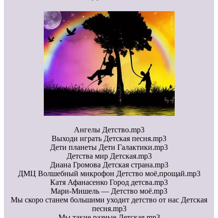
Ангелы Детство.mp3
Выходи играть Детская песня.mp3
Дети планеты Дети Галактики.mp3
Детства мир Детская.mp3
Диана Громова Детская страна.mp3
ДМЦ Волшебный микрофон Детство моё,прощай.mp3
Катя Афанасенко Город детсва.mp3
Мари-Мишель — Детство моё.mp3
Мы скоро станем большими уходит детство от нас Детская
песня.mp3
Мы такие разные Детская.mp3