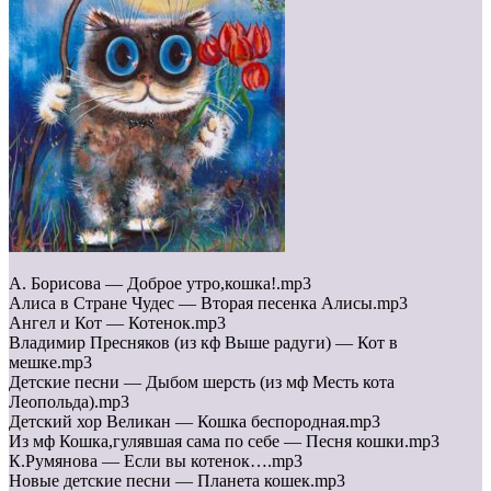
А. Борисова — Доброе утро,кошка!.mp3
Алиса в Стране Чудес — Вторая песенка Алисы.mp3
Ангел и Кот — Котенок.mp3
Владимир Пресняков (из кф Выше радуги) — Кот в
мешке.mp3
Детские песни — Дыбом шерсть (из мф Месть кота
Леопольда).mp3
Детский хор Великан — Кошка беспородная.mp3
Из мф Кошка,гулявшая сама по себе — Песня кошки.mp3
К.Румянова — Если вы котенок….mp3
Новые детские песни — Планета кошек.mp3