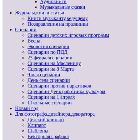
Аудиокниги
Музыкальные сказки
Журналы,книги,статьи
Книги музыканту,ведущему
Поздравления на праздники
Сценарии
Сценарии детских игровых программ
Весна
Экология сценарии
Сценарии по ПДД
23 февраля сценарии
Сценарии на Масленицу
Сценарии на 8 Марта
9 мая сценарии
День села сценарии
Сценарии против наркотиков
Сценарии День работника культуры
Сценарии на 1 апреля
Школьные сценарии
Новый год
Для фотографа,дизайнера,декоратора
Детский клипарт
Клипарт
Шаблоны
Векторная графика