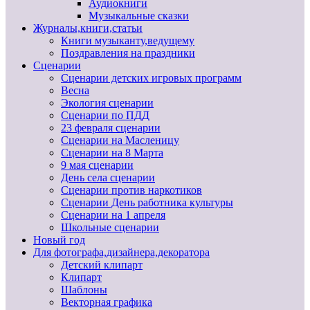
Аудиокниги
Музыкальные сказки
Журналы,книги,статьи
Книги музыканту,ведущему
Поздравления на праздники
Сценарии
Сценарии детских игровых программ
Весна
Экология сценарии
Сценарии по ПДД
23 февраля сценарии
Сценарии на Масленицу
Сценарии на 8 Марта
9 мая сценарии
День села сценарии
Сценарии против наркотиков
Сценарии День работника культуры
Сценарии на 1 апреля
Школьные сценарии
Новый год
Для фотографа,дизайнера,декоратора
Детский клипарт
Клипарт
Шаблоны
Векторная графика