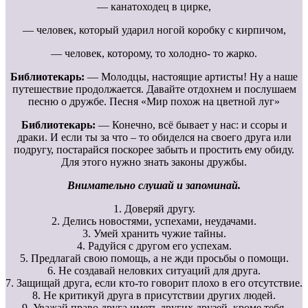
— канатоходец в цирке,
— человек, который ударил ногой коробку с кирпичом,
— человек, которому, то холодно- то жарко.
Библиотекарь:
— Молодцы, настоящие артисты! Ну а наше
путешествие продолжается. Давайте отдохнем и послушаем
песню о дружбе. Песня «Мир похож на цветной луг»
Библиотекарь:
— Конечно, всё бывает у нас: и ссоры и
драки. И если ты за что – то обиделся на своего друга или
подругу, постарайся поскорее забыть и простить ему обиду.
Для этого нужно знать законы дружбы.
Внимательно слушай и запоминай.
1. Доверяй другу.
2. Делись новостями, успехами, неудачами.
3. Умей хранить чужие тайны.
4. Радуйся с другом его успехам.
5. Предлагай свою помощь, а не жди просьбы о помощи.
6. Не создавай неловких ситуаций для друга.
7. Защищай друга, если кто-то говорит плохо в его отсутствие.
8. Не критикуй друга в присутствии других людей.
9. Уважай право друга иметь других друзей, кроме тебя.