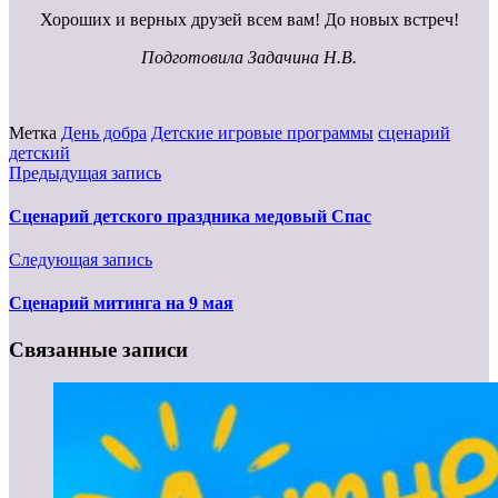
Хороших и верных друзей всем вам! До новых встреч!
Подготовила Задачина Н.В.
Метка
День добра
Детские игровые программы
сценарий
детский
Предыдущая запись
Сценарий детского праздника медовый Спас
Следующая запись
Сценарий митинга на 9 мая
Связанные записи