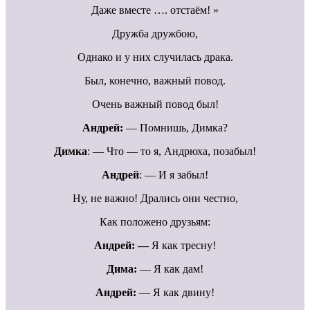
Даже вместе …. отстаём! »
Дружба дружбою,
Однако и у них случилась драка.
Был, конечно, важный повод.
Очень важный повод был!
Андрей:
— Помнишь, Димка?
Димка
: — Что — то я, Андрюха, позабыл!
Андрей
: — И я забыл!
Ну, не важно! Дрались они честно,
Как положено друзьям:
Андрей: —
Я как тресну!
Дима:
— Я как дам!
Андрей:
— Я как двину!