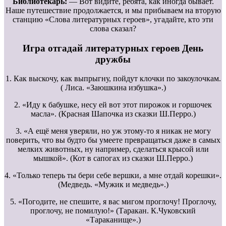
Библиотекарь:
— Вот видите, ребята, как иногда бывает.
Наше путешествие продолжается, и мы прибываем на вторую
станцию «Слова литературных героев», угадайте, кто эти
слова сказал?
Игра отгадай литературных героев День
дружбы
1. Как выскочу, как выпрыгну, пойдут клочки по закоулочкам.
( Лиса. «Заюшкина избушка».)
2. «Иду к бабушке, несу ей вот этот пирожок и горшочек
масла». (Красная Шапочка из сказки Ш.Перро.)
3. «А ещё меня уверяли, но уж этому-то я никак не могу
поверить, что вы будто бы умеете превращаться даже в самых
мелких животных, ну например, сделаться крысой или
мышкой». (Кот в сапогах из сказки Ш.Перро.)
4. «Только теперь ты бери себе вершки, а мне отдай корешки».
(Медведь. «Мужик и медведь».)
5. «Погодите, не спешите, я вас мигом проглочу! Проглочу,
проглочу, не помилую!» (Таракан. К.Чуковский
«Тараканище».)