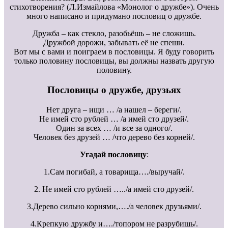
стихотворения? (Л.Измайлова «Монолог о дружбе»). Очень
много написано и придумано пословиц о дружбе.
Дружба – как стекло, разобьёшь – не сложишь.
Дружбой дорожи, забывать её не спеши.
Вот мы с вами и поиграем в пословицы. Я буду говорить
только половину пословицы, вы должны назвать другую
половину.
Пословицы о дружбе, друзьях
Нет друга – ищи … /а нашел – береги/.
Не имей сто рублей … /а имей сто друзей/.
Один за всех … /и все за одного/.
Человек без друзей … /что дерево без корней/.
Угадай пословицу
:
1.Сам погибай, а товарища…./выручай/.
2. Не имей сто рублей …../а имей сто друзей/.
3.Дерево сильно корнями,…./а человек друзьями/.
4.Крепкую дружбу и…./топором не разрубишь/.