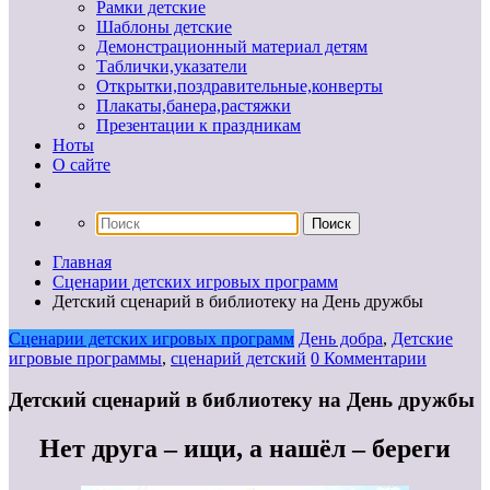
Рамки детские
Шаблоны детские
Демонстрационный материал детям
Таблички,указатели
Открытки,поздравительные,конверты
Плакаты,банера,растяжки
Презентации к праздникам
Ноты
О сайте
Главная
Сценарии детских игровых программ
Детский сценарий в библиотеку на День дружбы
Сценарии детских игровых программ
День добра
,
Детские
игровые программы
,
сценарий детский
0 Комментарии
Детский сценарий в библиотеку на День дружбы
Нет друга – ищи, а нашёл – береги