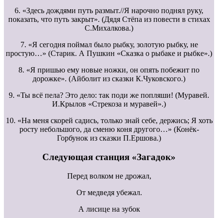
6. «Здесь дождями путь размыт.//Я нарочно поднял руку,
показать, что путь закрыт». (Дядя Стёпа из повести в стихах
С.Михалкова.)
7. «Я сегодня поймал было рыбку, золотую рыбку, не
простую…» (Старик. А Пушкин «Сказка о рыбаке и рыбке».)
8. «Я пришью ему новые ножки, он опять побежит по
дорожке». (Айболит из сказки К.Чуковского.)
9. «Ты всё пела? Это дело: так поди же попляши! (Муравей.
И.Крылов «Стрекоза и муравей».)
10. «На меня скорей садись, только знай себе, держись; Я хоть
росту небольшого, да сменю коня другого…» (Конёк-
Горбунок из сказки П.Ершова.)
Следующая станция «Загадок»
Перед волком не дрожал,
От медведя убежал.
А лисице на зубок