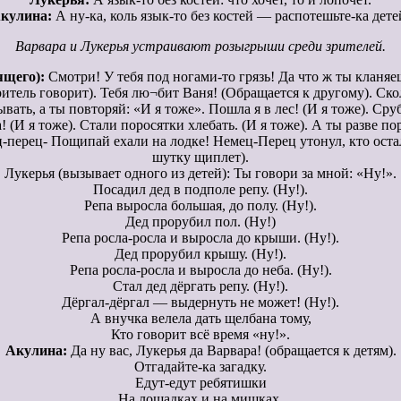
кулина:
А ну-ка, коль язык-то без костей — распотешьте-ка дете
Варвара и Лукерья устраивают розыгрыши среди зрителей.
ящего):
Смотри! У тебя под ногами-то грязь! Да что ж ты кланяешь
итель говорит). Тебя лю¬бит Ваня! (Обращается к другому). Сколь
ывать, а ты повторяй: «И я тоже». Пошла я в лес! (И я тоже). Сру
! (И я тоже). Стали поросятки хлебать. (И я тоже). А ты разве п
ц-перец- Пощипай ехали на лодке! Немец-Перец утонул, кто оста
шутку щиплет).
Лукерья (вызывает одного из детей): Ты говори за мной: «Ну!».
Посадил дед в подполе репу. (Ну!).
Репа выросла большая, до полу. (Ну!).
Дед прорубил пол. (Ну!)
Репа росла-росла и выросла до крыши. (Ну!).
Дед прорубил крышу. (Ну!).
Репа росла-росла и выросла до неба. (Ну!).
Стал дед дёргать репу. (Ну!).
Дёргал-дёргал — выдернуть не может! (Ну!).
А внучка велела дать щелбана тому,
Кто говорит всё время «ну!».
Акулина:
Да ну вас, Лукерья да Варвара! (обращается к детям).
Отгадайте-ка загадку.
Едут-едут ребятишки
На лошадках и на мишках,