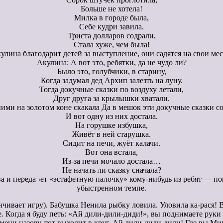
Больше не хотела!
Милка в городе была,
Себе кудри завила.
Триста долларов содрали,
Стала хуже, чем была!
улина благодарит детей за выступление, они садятся на свои мес
Акулина: А вот это, ребятки, да не чудо ли?
Было это, голубчики, в старину,
Когда задумал дед Архип залезть на луну.
Тогда докучные сказки по воздуху летали,
Друг друга за крылышки хватали.
ними на золотом коне скакала Да в мешок эти докучные сказки с
И вот одну из них достала.
На горушке избушка,
Живёт в ней старушка.
Сидит на печи, жуёт калачи.
Вот она встала,
Из-за печи мочало достала…
Не начать ли сказку сначала?
ова и переда¬ет «эстафетную палочку» кому-нибудь из ребят — по
убыстренном темпе.
нчивает игру). Бабушка Ненила рыбку ловила. Уловила ка-рася! В
е. Когда я буду петь: «Ай дили-дили-диди!», вы поднимаете руки
имени назову, тот выходит в круг. Ай дили-дили-диди! Где вы М