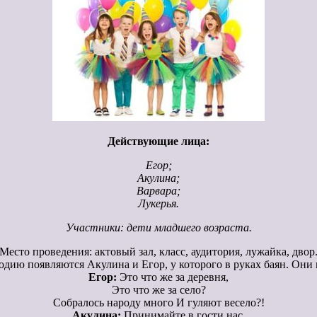
Действующие лица:
Егор;
Акулина;
Варвара;
Лукерья.
Участники: дети младшего возраста.
Место проведения: актовый зал, класс, аудитория, лужайка, двор
дию появляются Акулина и Егор, у которого в руках баян. Они
Егор:
Это что же за деревня,
Это что же за село?
Собралось народу много И гуляют весело?!
Акулина:
Принимайте в гости нас,