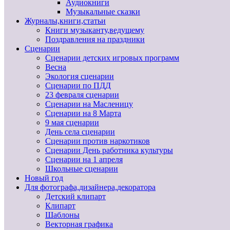
Аудиокниги
Музыкальные сказки
Журналы,книги,статьи
Книги музыканту,ведущему
Поздравления на праздники
Сценарии
Сценарии детских игровых программ
Весна
Экология сценарии
Сценарии по ПДД
23 февраля сценарии
Сценарии на Масленицу
Сценарии на 8 Марта
9 мая сценарии
День села сценарии
Сценарии против наркотиков
Сценарии День работника культуры
Сценарии на 1 апреля
Школьные сценарии
Новый год
Для фотографа,дизайнера,декоратора
Детский клипарт
Клипарт
Шаблоны
Векторная графика