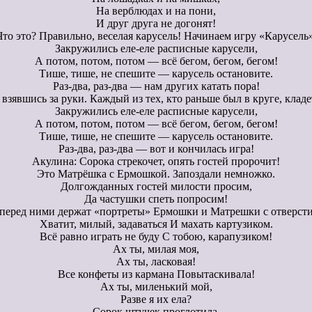
На верблюдах и на пони,
И друг друга не догонят!
Что это? Правильно, веселая карусель! Начинаем игру «Карусель»
Закружились еле-еле расписные карусели,
А потом, потом, потом — всё бегом, бегом, бегом!
Тише, тише, не спешите — карусель остановите.
Раз-два, раз-два — нам других катать пора!
, взявшись за руки. Каждый из тех, кто раньше был в круге, кла
Закружились еле-еле расписные карусели,
А потом, потом, потом — всё бегом, бегом, бегом!
Тише, тише, не спешите — карусель остановите.
Раз-два, раз-два — вот и кончилась игра!
Акулина: Сорока стрекочет, опять гостей пророчит!
Это Матрёшка с Ермошкой. Запоздали немножко.
Долгожданных гостей милости просим,
Да частушки спеть попросим!
, перед ними держат «портреты» Ермошки и Матрешки с отверст
Хватит, милый, задаваться И махать картузиком.
Всё равно играть не буду С тобою, карапузиком!
Ах ты, милая моя,
Ах ты, ласковая!
Все конфеты из кармана Повытаскивала!
Ах ты, миленький мой,
Разве я их ела?
Сорок штучек проглотила,