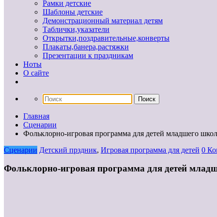
Рамки детские
Шаблоны детские
Демонстрационный материал детям
Таблички,указатели
Открытки,поздравительные,конверты
Плакаты,банера,растяжки
Презентации к праздникам
Ноты
О сайте
Главная
Сценарии
Фольклорно-игровая программа для детей младшего школ
Сценарии
Детский прздник
,
Игровая программа для детей
0 К
Фольклорно-игровая программа для детей младш