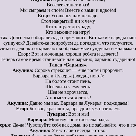
Веселее станет враз!
Мы сыграем и споём Вместе с вами и вдвоём!
Егор:
Угощенья нам не надо,
Стол накрытый ни к чему.
Кто танцует до упаду,
Кто выходит на игру!
стях. Долго мы собирались да наряжались. Вот какие наряды нашл
сундучок? Давайте-ка попробуем да поглядим, что получится.
чики и девочки открывают воображаемые сундучки и «наряжаю
Егор:
Вот и молодцы, хороши ребята и девчата!
Теперь самое время станцевать нам барыню, барыню-сударыню!
Танец «Барыня».
Акулина:
Сорока стрекочет — ещё гостей пророчит!
Варвара и Лукерья (входят, поют):
На болоте стоит пень,
Шевелиться ему лень.
Шея не ворочается,
А посмеяться хочется!
Акулина:
Давно мы вас, Варвара да Лукерья, поджидаем!
Егор:
Без вас, красавицы, праздник уж начинаем.
Лукерья:
Вот и мы!
Варвара:
Милому гостю хозяева рады.
ерья:
Да-да! Чувствуйте себя как дома, но не забывайте, что в го
Акулина:
У вас слово всегда готово.
Лукерья:
А язык-то без костей: что хочет, то и лопочет.