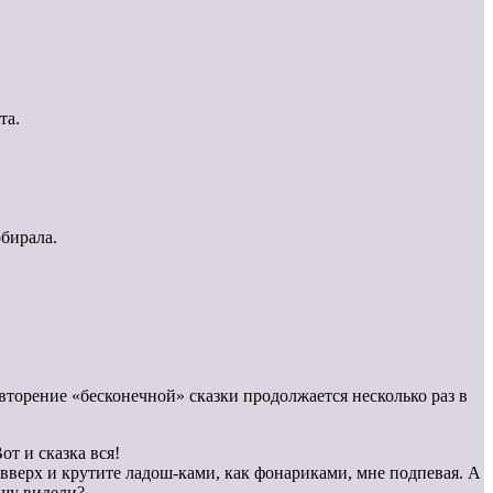
та.
обирала.
вторение «бесконечной» сказки продолжается несколько раз в
от и сказка вся!
 вверх и крутите ладош-ками, как фонариками, мне подпевая. А
ишу видели?