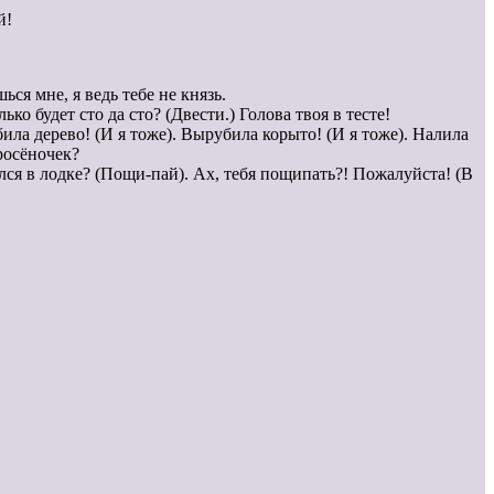
й!
ся мне, я ведь тебе не князь.
ко будет сто да сто? (Двести.) Голова твоя в тесте!
била дерево! (И я тоже). Вырубила корыто! (И я тоже). Налила
оросёночек?
лся в лодке? (Пощи-пай). Ах, тебя пощипать?! Пожалуйста! (В