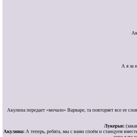
Ак
А я за 
Акулина передает «мочало» Варваре, та повторяет все ее сл
Лукерья:
(зака
Акулина:
А теперь, ребята, мы с вами споём и станцуем вмест
кого я по 