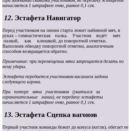
При задевании скакалки участником, не передачу эстафеты
начисляется 1 штрафное очко, равное 0,1 сек.
12
. Эстафета Навигатор
Перед участником на линии старта лежит набивной мяч, в
руках – гимнастическая палка. Участник ведёт мяч
палкой, как клюшкой, до поворотной отметки.
Выполнив обводку поворотной отметки, аналогичным
способом возвращается обратно.
Примечание: при перемещении мяча запрещается делать по
нему удары.
Эстафета передается участником касанием ладони
следующего игрока.
При потере мяча участником (укатился за
ограничительные линии), не передачу эстафеты
начисляется 1 штрафное очко, равное 0,1 сек.
13
. Эстафета Сцепка вагонов
Первый участник команды бежит до конуса (кегли), обегает ее