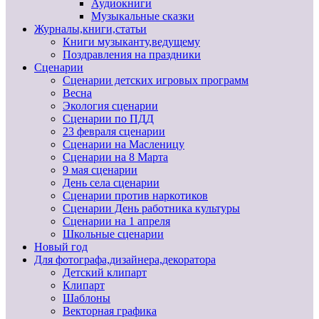
Аудиокниги
Музыкальные сказки
Журналы,книги,статьи
Книги музыканту,ведущему
Поздравления на праздники
Сценарии
Сценарии детских игровых программ
Весна
Экология сценарии
Сценарии по ПДД
23 февраля сценарии
Сценарии на Масленицу
Сценарии на 8 Марта
9 мая сценарии
День села сценарии
Сценарии против наркотиков
Сценарии День работника культуры
Сценарии на 1 апреля
Школьные сценарии
Новый год
Для фотографа,дизайнера,декоратора
Детский клипарт
Клипарт
Шаблоны
Векторная графика