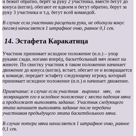
и бежит обратно, берёт за руку 2 участника, вместе бегут до
конуса (кегли), обегают ее вдвоем и бегут обратно, берут за
руку 3 участника и т.д. бегут всей командой.
В случае если участники расцепили руки, не обогнули конус
(кеглю) начисляется 1 штрафное очко, равное 0,1 сек.
14
. Эстафета Каракатица
Участник принимает исходное положение (и.п.) – упор
руками сзади, ногами вперёд, баскетбольный мяч лежит на
животе. По свистку участник в таком положении начинает
движение до конуса (кегли), встает, обегает ее и возвращается
к команде, передает эстафету следующему игроку, который
принимает исходное положение (и.п.) и начинает движение.
Примечание: в случае если участник выронил мяч, он
возвращает его в исходное положение с места падения мяча
и продолжает выполнять задание. Участник следующего
этапа начинает выполнять задание после передачи
участником предыдущего этапа баскетбольного мяча.
В случае потери мяча начисляется 1 штрафное очко, равное
0,1 сек.