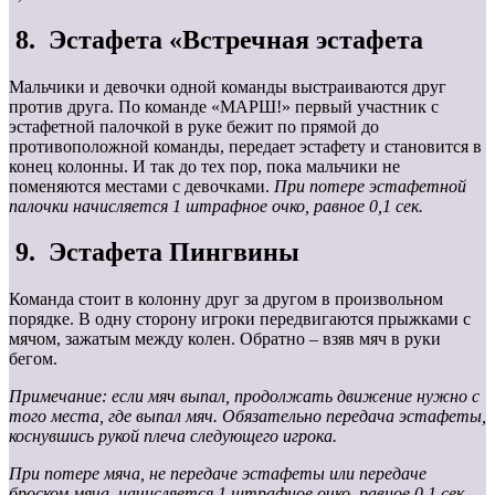
8. Эстафета «Встречная эстафета
Мальчики и девочки одной команды выстраиваются друг
против друга. По команде «МАРШ!» первый участник с
эстафетной палочкой в руке бежит по прямой до
противоположной команды, передает эстафету и становится в
конец колонны. И так до тех пор, пока мальчики не
поменяются местами с девочками.
При потере эстафетной
палочки начисляется 1 штрафное очко, равное 0,1 сек.
9. Эстафета Пингвины
Команда стоит в колонну друг за другом в произвольном
порядке. В одну сторону игроки передвигаются прыжками с
мячом, зажатым между колен. Обратно – взяв мяч в руки
бегом.
Примечание: если мяч выпал, продолжать движение нужно с
того места, где выпал мяч. Обязательно передача эстафеты,
коснувшись рукой плеча следующего игрока.
При потере мяча, не передаче эстафеты или передаче
броском мяча, начисляется 1 штрафное очко, равное 0,1 сек.