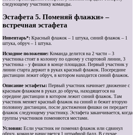
следующему участнику команды.
Эстафета 5. Поменяй флажки» –
встречная эстафета
Инвентарь*:
Красный флажок – 1 штука, синий флажок – 1
штука, обруч – 1 штука.
Исходное положение:
Команда делится на 2 части – 3
участника стоят в колонну по одному у стартовой линии, 3
участника – у фишки в конце площадки. Первый участник у
линии старта держит в руках красный флажок. Посередине
дистанции лежит обруч, в котором находится синий флажок.
Описание эстафеты:
Первый участник начинает движение с
красным флажком в руках до обруча, находящегося на
середине дистанции в котором лежит синий флажок. Там
участник меняет красный флажок на синий и бежит вторую
половину дистанции, после достижения фишки он передает
флажок следующему участнику. Эстафета заканчивается, когда
группы участников поменяются местами.
Условия:
Если участник не поменял флажок или сдвинул
обруч, команде начисляется 1 штрафной балл. В случае