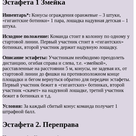
Эстафета 1 Змейка
Инвентарь*:
Конусы ограждения оранжевые – 3 штуки,
«гигантские ботинки» 1 пара, лошадка надувная детская – 1
штука.
Исходное положение:
Команда стоит в колонну по одному у
стартовой линии. Первый участник стоит в «гигантских»
ботинках, второй участник держит надувную лошадку.
Описание эстафеты:
Участникам необходимо преодолеть
дистанцию, огибая справа и слева, т.е. «змейкой»,
расставленные на расстоянии 5 м, конусы, не задевая их, от
стартовой линии до фишки на противоположном конце
площадки и бегом вернуться обратно для передачи эстафеты.
Первый участник бежит в «гигантских» ботинках, второй
участник «скачет» на надувной лошадке, третий участник
бежит в ботинках и т.д.
Условия:
За каждый сбитый конус команда получает 1
штрафной балл.
Эстафета 2. Переправа