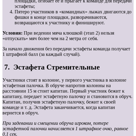
площадки, огибает её и прыгает к команде для передачи
эстафеты;
Пятеро участников в «командных» лыжах двигаются до
фишки в конце площадки, разворачиваются,
возвращаются к участнику и финишируют.
Условия:
При ведении мяча клюшкой (этап 2) нельзя
«отпускать» мяч более чем на 2 метра от себя.
За начало движения без передачи эстафеты команда получает
1 штрафной балл (за каждый случай).
7. Эстафета Стремительные
Участники стоят в колонне, у первого участника в колонне
эстафетная палочка. В обруче напротив колонны на
расстоянии 15 м стоит капитан. Первый участник бежит к
капитану, передает эстафетную палочку и становится в обруч.
Капитан, получив эстафетную палочку, бежит к своей
команде и т. д. Эстафета заканчивается, когда капитан
вернется в обруч.
При задевании и смещении обруча игроком, потере
эстафетной палочки начисляется 1 штрафное очко, равное
0,1 сек.