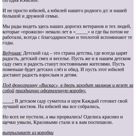
сегодня Юбилей!
И не просто юбилей, а юбилей нашего родного д/с и нашей
большой и дружной семьи.
Мы рады видеть здесь наших дорогих ветеранов и тех людей,
которые «прожили» немало лет в «_____» и где бы потом не
работали, всегда с благодарностью и теплотой вспоминают те
годы.
Ведущая:
Детский сад – это страна детства, где всегда царят
радость, детский смех и веселье. Пусть же и в нашем детском
саду смех и радость станут постоянными жителями. Пусть
поменьше будет детских слёз и обид. И пусть этот юбилей
доставит радость взрослым и детям.
Под фонограмму «Вискас», в дверь заходит мальчик и везет за
собой
празднично оформленную коробку.
____:
В детском саду суматоха и шум Каждый готовит свой
лучший костюм. На юбилей мы все собрались,
Но всех не пустили, а мы прорвались! Оделись красиво и
щечки умыли, Красивыми стали и к вам поспешили.
выпрыгивает из коробки