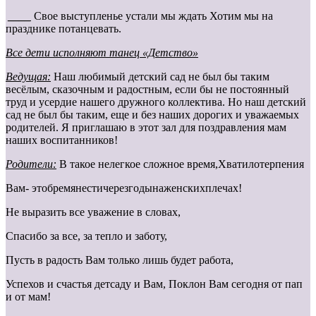
____
Свое выступленье устали мы ждать Хотим мы на
празднике потанцевать.
Все дети исполняют танец «Детство»
Ведущая:
Наш любимый детский сад не был бы таким
весёлым, сказочным и радостным, если бы не постоянный
труд и усердие нашего дружного коллектива. Но наш детский
сад не был бы таким, еще и без наших дорогих и уважаемых
родителей. Я приглашаю в этот зал для поздравления мам
наших воспитанников!
Родители:
В такое нелегкое сложное время,Хватилотерпения
Вам- этобремянестичерезгодынаженскихплечах!
Не выразить все уважение в словах,
Спасибо за все, за тепло и заботу,
Пусть в радость Вам только лишь будет работа,
Успехов и счастья детсаду и Вам, Поклон Вам сегодня от пап
и от мам!