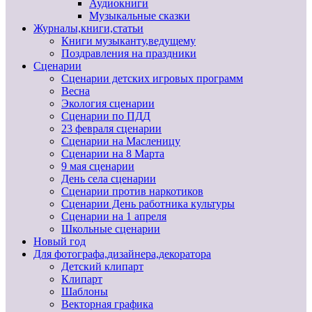
Аудиокниги
Музыкальные сказки
Журналы,книги,статьи
Книги музыканту,ведущему
Поздравления на праздники
Сценарии
Сценарии детских игровых программ
Весна
Экология сценарии
Сценарии по ПДД
23 февраля сценарии
Сценарии на Масленицу
Сценарии на 8 Марта
9 мая сценарии
День села сценарии
Сценарии против наркотиков
Сценарии День работника культуры
Сценарии на 1 апреля
Школьные сценарии
Новый год
Для фотографа,дизайнера,декоратора
Детский клипарт
Клипарт
Шаблоны
Векторная графика