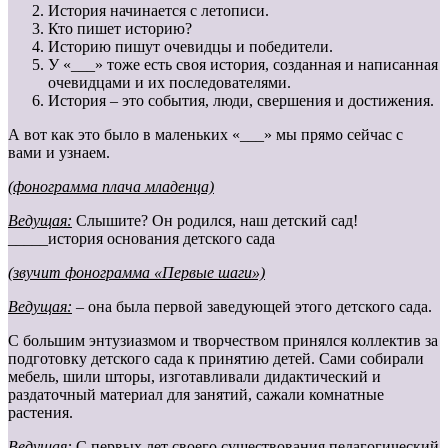
История начинается с летописи.
Кто пишет историю?
Историю пишут очевидцы и победители.
У «___» тоже есть своя история, созданная и написанная
очевидцами и их последователями.
История – это события, люди, свершения и достижения.
А вот как это было в маленьких «___» мы прямо сейчас с
вами и узнаем.
(фонограмма плача младенца)
Ведущая:
Слышите? Он родился, наш детский сад!
_____история основания детского сада
(звучит фонограмма «Первые шаги»)
Ведущая:
– она была первой заведующей этого детского сада.
С большим энтузиазмом и творчеством принялся коллектив за
подготовку детского сада к принятию детей. Сами собирали
мебель, шили шторы, изготавливали дидактический и
раздаточный материал для занятий, сажали комнатные
растения.
Ведущая:
С первых лет своего существования педагогический