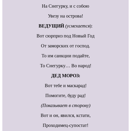
На Снегурку, и с собою
Увезу на острова!
ВЕДУЩИЙ
(усмехается
):
Вот сюрприз под Новый Год
От заморских от господ.
То им санкции подайте,
То Снегурку… Во народ!
ДЕД МОРОЗ:
Вот тебе и маскарад!
Помогите, буду рад!
(Показывает в сторону)
Вот и он, явился, кстати,
Проходимец-супостат!