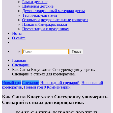
Рамки детские
Шаблоны детские
Демонстрационный материал детям
Таблички,указатели
Открытки,поздравительные,конверты
Плакаты,банера,растяжки
Презентации к праздникам
Ноты
О сайте
Главная
Сценарии
Как Санта Клаус хотел Снегурочку увнучерить.
Сценарий в стихах для корпоратива.
Новый год
Сценарии
Новогодний сценарий
,
Новоголний
корпоратив
,
Новый год
0 Комментарии
Как Санта Клаус хотел Снегурочку увнучерить.
Сценарий в стихах для корпоратива.