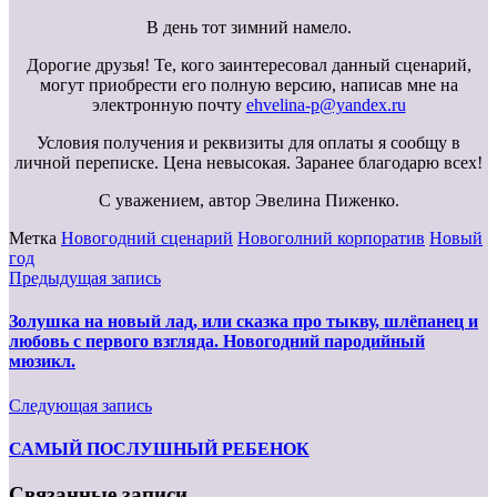
В день тот зимний намело.
Дорогие друзья! Те, кого заинтересовал данный сценарий,
могут приобрести его полную версию, написав мне на
электронную почту
ehvelina-p@yandex.ru
Условия получения и реквизиты для оплаты я сообщу в
личной переписке. Цена невысокая. Заранее благодарю всех!
С уважением, автор Эвелина Пиженко.
Метка
Новогодний сценарий
Новоголний корпоратив
Новый
год
Предыдущая запись
Золушка на новый лад, или сказка про тыкву, шлёпанец и
любовь с первого взгляда. Новогодний пародийный
мюзикл.
Следующая запись
САМЫЙ ПОСЛУШНЫЙ РЕБЕНОК
Связанные записи