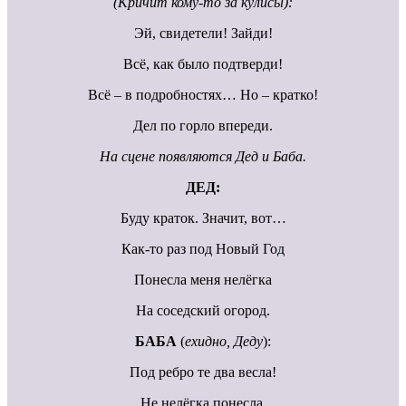
(Кричит кому-то за кулисы):
Эй, свидетели! Зайди!
Всё, как было подтверди!
Всё – в подробностях… Но – кратко!
Дел по горло впереди.
На сцене появляются Дед и Баба.
ДЕД:
Буду краток. Значит, вот…
Как-то раз под Новый Год
Понесла меня нелёгка
На соседский огород.
БАБА
(
ехидно, Деду
):
Под ребро те два весла!
Не нелёгка понесла,