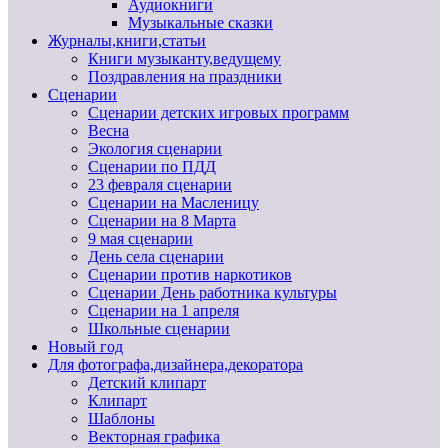
Аудиокниги
Музыкальные сказки
Журналы,книги,статьи
Книги музыканту,ведущему
Поздравления на праздники
Сценарии
Сценарии детских игровых программ
Весна
Экология сценарии
Сценарии по ПДД
23 февраля сценарии
Сценарии на Масленицу
Сценарии на 8 Марта
9 мая сценарии
День села сценарии
Сценарии против наркотиков
Сценарии День работника культуры
Сценарии на 1 апреля
Школьные сценарии
Новый год
Для фотографа,дизайнера,декоратора
Детский клипарт
Клипарт
Шаблоны
Векторная графика