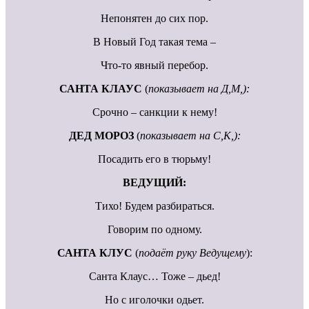
Непонятен до сих пор.
В Новый Год такая тема –
Что-то явный перебор.
САНТА КЛАУС
(
показывает на Д,М,):
Срочно – санкции к нему!
ДЕД МОРОЗ
(
показывает на С,К,):
Посадить его в тюрьму!
ВЕДУЩИЙ:
Тихо! Будем разбираться.
Говорим по одному.
САНТА КЛУС
(
подаёт руку Ведущему
):
Санта Клаус… Тоже – дьед!
Но с иголочки одьет.