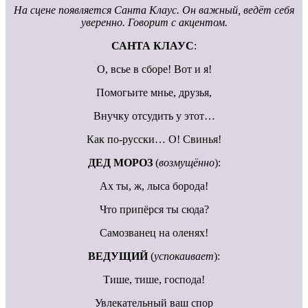
На сцене появляется Санта Клаус. Он важный, ведёт себя
уверенно. Говорит с акцентом.
САНТА КЛАУС
:
О, всье в сборе! Вот и я!
Помогьите мнье, друзья,
Внучку отсудить у этот…
Как по-русски… О! Свинья!
ДЕД МОРОЗ
(
возмущённо
):
Ах ты, ж, лыса борода!
Что припёрся ты сюда?
Самозванец на оленях!
ВЕДУЩИЙ
(
успокаивает
):
Тише, тише, господа!
Увлекательный ваш спор