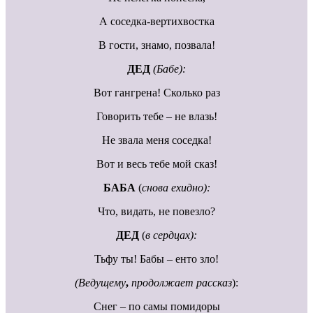
А соседка-вертихвостка
В гости, знамо, позвала!
ДЕД
(Бабе):
Вот гангрена! Сколько раз
Говорить тебе – не влазь!
Не звала меня соседка!
Вот и весь тебе мой сказ!
БАБА
(
снова ехидно):
Что, видать, не повезло?
ДЕД
(
в сердцах):
Тьфу ты! Бабы – енто зло!
(Ведущему
,
продолжает рассказ
):
Снег – по самы помидоры