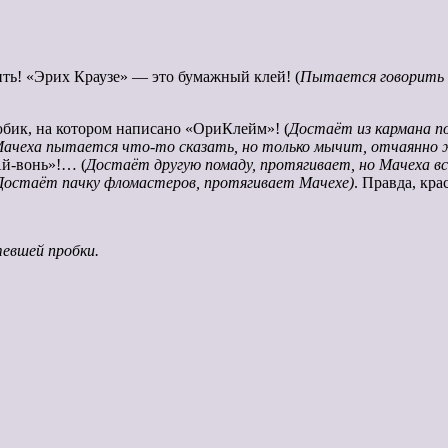
орить! «Эрих Краузе» — это бумажный клей! (
Пытается говорить 
тюбик, на котором написано «ОриКлейм»! (
Достаёт из кармана п
ачеха пытается что-то сказать, но только мычит, отчаянно ж
«Ай-вонь»!… (
Достаёт другую помаду, протягивает, но Мачеха
Достаёт пачку фломастеров, протягивает Мачехе)
. Правда, кр
тевшей пробки.