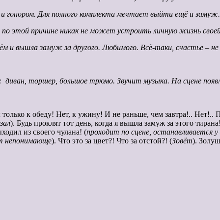
, и гонором. Для полного комплекта мечтает выйти ещё и замуж.
но по этой причине никак не может устроить личную жизнь свое
 и вышла замуж за другого. Любимого. Всё-таки, счастье – не 
 диван, торшер, большое трюмо. Звучит музыка. На сцене появл
 только к обеду! Нет, к ужину! И не раньше, чем завтра!.. Нет!.
зал
). Будь проклят тот день, когда я вышла замуж за этого тирана
одил из своего чулана! (
проходит по сцене, останавливается у
ит непонимающ
е). Что это за цвет?! Что за отстой?! (
Зовёт
). Золуш