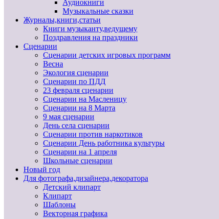
Аудиокниги
Музыкальные сказки
Журналы,книги,статьи
Книги музыканту,ведущему
Поздравления на праздники
Сценарии
Сценарии детских игровых программ
Весна
Экология сценарии
Сценарии по ПДД
23 февраля сценарии
Сценарии на Масленицу
Сценарии на 8 Марта
9 мая сценарии
День села сценарии
Сценарии против наркотиков
Сценарии День работника культуры
Сценарии на 1 апреля
Школьные сценарии
Новый год
Для фотографа,дизайнера,декоратора
Детский клипарт
Клипарт
Шаблоны
Векторная графика