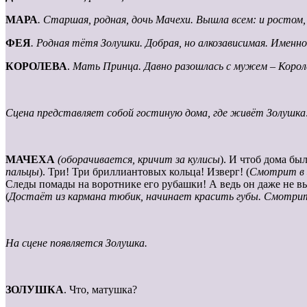
МАРА
. Старшая, родная, дочь Мачехи. Вышла всем: и ростом
ФЕЯ
. Родная тётя Золушки. Добрая, но алкозависимая. Имен
КОРОЛЕВА
.
Мать Принца. Давно разошлась с мужем – Королём
Сцена представляет собой гостиную дома, где живёт Золушка:
МАЧЕХА
(оборачивается, кричит за кулисы
). И чтоб дома был
пальцы
). Три! Три бриллиантовых кольца! Изверг! (
Смотрит в 
Следы помады на воротнике его рубашки! А ведь он даже не вых
(
Достаёт из кармана тюбик, начинает красить губы. Смотр
На сцене появляется Золушка.
ЗОЛУШКА
. Что, матушка?