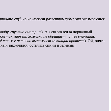
что-то ещё, но не может разлепить губы: они оказываются
омаду, грустно смотрит
). А я ею заклеила порванный
естикулирует. Золушка не обращает на неё внимания,
 всё так же активно выражает мычащий протест
). Ой, опять
асный закончился, остались синий и зелёный!