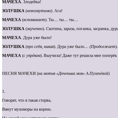
МАЧЕХА
. Злодейка!
ЗОЛУШКА
(
невозмутимо)
. Ага!
МАЧЕХА
(
вспоминает)
. Ты… ты… ты…
ЗОЛУШКА
(
заученно
). Скотина, зараза, поганка, засранка, ду
МАЧЕХА
. Дура уже было!
ЗОЛУШКА
(
про себя, кивая
). Дура уже было…
(Продолжает
)
МАЧЕХА
(
с упрёком
). Выучила! Даже тут решила мне поперёк 
ПЕСНЯ МАЧЕХИ (
на мотив «Доченька моя» А.Пугачёвой
)
1.
Говорят, что я такая стерва,
Вянут мухоморы на корню.