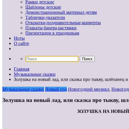
Рамки детские
Шаблоны детские
Демонстрационный материал детям
Таблички,указатели
Открытки,поздравительные,конверты
Плакаты,банера,растяжки
Презентации к праздникам
Ноты
О сайте
Главная
Музыкальные сказки
Золушка на новый лад, или сказка про тыкву, шлёпанец 
Музыкальные сказки
Новый год
Новогодний мюзикл
,
Новогод
Золушка на новый лад, или сказка про тыкву, ш
ЗОЛУШКА НА НОВЫЙ 