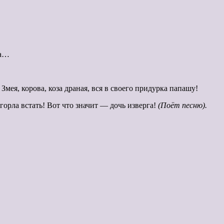
ра…
. Змея, корова, коза драная, вся в своего придурка папашу!
горла встать! Вот что значит — дочь изверга!
(Поёт песню).