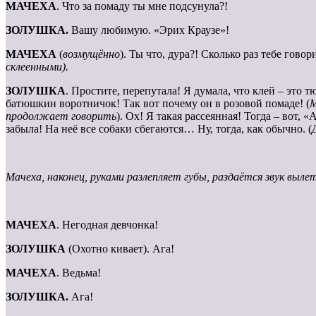
МАЧЕХА
. Что за помаду ты мне подсунула?!
ЗОЛУШКА.
Вашу любимую. «Эрих Краузе»!
МАЧЕХА
(
возмущённо
). Ты что, дура?! Сколько раз тебе гов
склеенными).
ЗОЛУШКА
. Простите, перепутала! Я думала, что клей – это 
батюшкин воротничок! Так вот почему он в розовой помаде! (
М
продолжает говорить
). Ох! Я такая рассеянная! Тогда – вот, 
забыла! На неё все собаки сбегаются… Ну, тогда, как обычно. (
Мачеха, наконец, руками разлепляет губы, раздаётся звук выле
МАЧЕХА
. Негодная девчонка!
ЗОЛУШКА
(Охотно кивает). Ага!
МАЧЕХА
. Ведьма!
ЗОЛУШКА.
Ага!