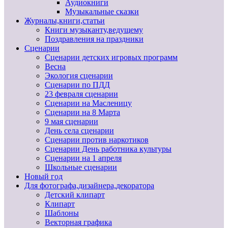
Аудиокниги
Музыкальные сказки
Журналы,книги,статьи
Книги музыканту,ведущему
Поздравления на праздники
Сценарии
Сценарии детских игровых программ
Весна
Экология сценарии
Сценарии по ПДД
23 февраля сценарии
Сценарии на Масленицу
Сценарии на 8 Марта
9 мая сценарии
День села сценарии
Сценарии против наркотиков
Сценарии День работника культуры
Сценарии на 1 апреля
Школьные сценарии
Новый год
Для фотографа,дизайнера,декоратора
Детский клипарт
Клипарт
Шаблоны
Векторная графика