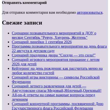
Отправить комментарий
Для отправки комментария вам необходимо
авторизоваться
.
Свежие записи
Сценарии познавательного мероприятий в ДОУ о
месяце Сентябрь “Ревун, Хмурень, Желтень”
Cценарий линейки 1 сентября 2026
Программа познавательного мероприятия на день флага
22 августа в детском саду
Сценарий праздника двора “Соседи — это сила!”
Сценарий игрового мероприятия прощание с летом
2026 для детей
Кейтеринг на день рождения: как рассчитать меню на
любое количество гостей
Сценарий игры викторины — символы Российской
Федерации
Сценарий летнего развлечения для детей —
Августовские спасы Медовый,Яблочный,Ореховый!
All-on-4: ответы на самые важные вопросы перед
лечением
Сценарий концертной программы, посвященной Дню
Государственного флага Российской Федерации