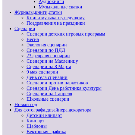
Аудиокниги
Музыкальные сказки
Журналы,книги,статьи
Книги музыканту,ведущему
Поздравления на праздники
Сценарии
Сценарии детских игровых программ
Весна
Экология сценарии
Сценарии по ПДД
23 февраля сценарии
Сценарии на Масленицу
Сценарии на 8 Марта
9 мая сценарии
День села сценарии
Сценарии против наркотиков
Сценарии День работника культуры
Сценарии на 1 апреля
Школьные сценарии
Новый год
Для фотографа,дизайнера,декоратора
Детский клипарт
Клипарт
Шаблоны
Векторная графика