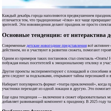
Каждый декабрь города наполняются предвкушением праздника:
отличается тем, что традиционные «ёлки» все чаще превраща
зрителей. Эти нововведения делают праздник не просто спект
Основные тенденции: от интерактива д
Современные
детские новогодние представления
всё активнее 
действием, но и участвуют в развитии сюжета, помогают героя
Одним из примеров таких постановок стал спектакль «Опять! 
побуждая юных посетителей к эмоциональному отклику и участ
Другие проекты экспериментируют с площадкой и способами в
дети следуют за подсказками, открывают тайны персонажей и 
Набирает популярность формат «театра приключений», когда пр
участники переходят из одной локации в другую. Это помогае
Еще одна тенденция — включение в сюжет образовательных мом
добавляет развивающий компонент к празднику. В 2025 году т