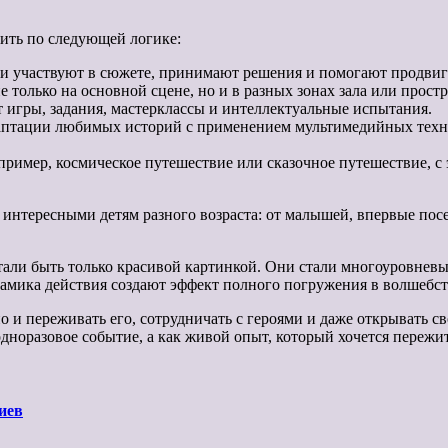
лить по следующей логике:
ми участвуют в сюжете, принимают решения и помогают продвига
 только на основной сцене, но и в разных зонах зала или простр
игры, задания, мастерклассы и интеллектуальные испытания.
птации любимых историй с применением мультимедийных техно
имер, космическое путешествие или сказочное путешествие, с 
 интересными детям разного возраста: от малышей, впервые по
тали быть только красивой картинкой. Они стали многоуровневы
намика действия создают эффект полного погружения в волшебст
о и переживать его, сотрудничать с героями и даже открывать с
одноразовое событие, а как живой опыт, который хочется пережит
иев