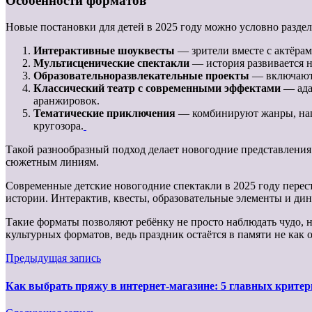
Особенности форматов
Новые постановки для детей в 2025 году можно условно разде
Интерактивные шоуквесты
— зрители вместе с актёра
Мультисценические спектакли
— история развивается не
Образовательноразвлекательные проекты
— включают 
Классический театр с современными эффектами
— ада
аранжировок.
Тематические приключения
— комбинируют жанры, напр
кругозора.
Такой разнообразный подход делает новогодние представления
сюжетным линиям.
Современные детские новогодние спектакли в 2025 году перес
истории. Интерактив, квесты, образовательные элементы и ди
Такие форматы позволяют ребёнку не просто наблюдать чудо, н
культурных форматов, ведь праздник остаётся в памяти не как 
Предыдущая запись
Как выбрать пряжу в интернет-магазине: 5 главных критер