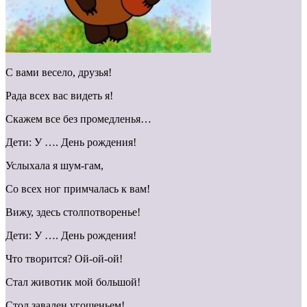
С вами весело, друзья!
Рада всех вас видеть я!
Скажем все без промедленья…
Дети: У …. День рождения!
Услыхала я шум-гам,
Со всех ног примчалась к вам!
Вижу, здесь столпотворенье!
Дети: У …. День рождения!
Что творится? Ой-ой-ой!
Стал животик мой большой!
Стол завален угощеньем!