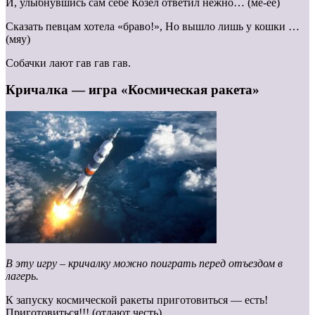
И, улыбнувшись сам себе Козел ответил нежно… (ме-ее)
Сказать певцам хотела «браво!», Но вышло лишь у кошки …
(мяу)
Собачки лают гав гав гав.
Кричалка — игра «Космическая ракета»
В эту игру – кричалку можно поиграть перед отъездом в
лагерь.
К запуску космической ракеты приготовиться — есть!
Приготовиться!!! (отдают честь)