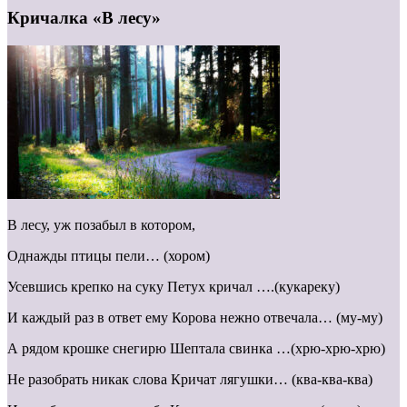
Кричалка «В лесу»
В лесу, уж позабыл в котором,
Однажды птицы пели… (хором)
Усевшись крепко на суку Петух кричал ….(кукареку)
И каждый раз в ответ ему Корова нежно отвечала… (му-му)
А рядом крошке снегирю Шептала свинка …(хрю-хрю-хрю)
Не разобрать никак слова Кричат лягушки… (ква-ква-ква)