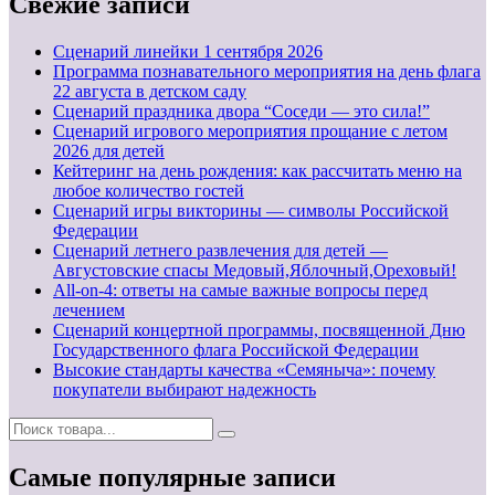
Свежие записи
Cценарий линейки 1 сентября 2026
Программа познавательного мероприятия на день флага
22 августа в детском саду
Сценарий праздника двора “Соседи — это сила!”
Сценарий игрового мероприятия прощание с летом
2026 для детей
Кейтеринг на день рождения: как рассчитать меню на
любое количество гостей
Сценарий игры викторины — символы Российской
Федерации
Сценарий летнего развлечения для детей —
Августовские спасы Медовый,Яблочный,Ореховый!
All-on-4: ответы на самые важные вопросы перед
лечением
Сценарий концертной программы, посвященной Дню
Государственного флага Российской Федерации
Высокие стандарты качества «Семяныча»: почему
покупатели выбирают надежность
Самые популярные записи