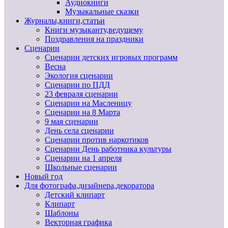
Аудиокниги
Музыкальные сказки
Журналы,книги,статьи
Книги музыканту,ведущему
Поздравления на праздники
Сценарии
Сценарии детских игровых программ
Весна
Экология сценарии
Сценарии по ПДД
23 февраля сценарии
Сценарии на Масленицу
Сценарии на 8 Марта
9 мая сценарии
День села сценарии
Сценарии против наркотиков
Сценарии День работника культуры
Сценарии на 1 апреля
Школьные сценарии
Новый год
Для фотографа,дизайнера,декоратора
Детский клипарт
Клипарт
Шаблоны
Векторная графика