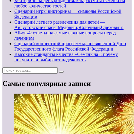
Кейтеринг на день рождения: как рассчитать меню на
любое количество гостей
Сценарий игры викторины — символы Российской
Федерации
Сценарий летнего развлечения для детей —
Августовские спасы Медовый,Яблочный,Ореховый!
All-on-4: ответы на самые важные вопросы перед
лечением
Сценарий концертной программы, посвященной Дню
Государственного флага Российской Федерации
Высокие стандарты качества «Семяныча»: почему
покупатели выбирают надежность
Самые популярные записи