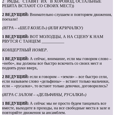
2 РЯДЫ, СТАВЯТ ИХ В ХОРОВОД, ОСТАЛЬНЫЕ
РЕБЯТА ВСТАЮТ СО СВОИХ МЕСТ))
2 ВЕДУЩИЙ:
Внимательно слушаем и повторяем движения,
поехали!
(ИГРА – «ШЕЛ КОЗЕЛ»)
(
ИЛИ КРИЧАЛКУ)
1 ВЕДУЩИЙ:
ВОТ МОЛОДЦЫ, А НА СЦЕНУ К НАМ
РВУТСЯ С ТАНЦЕМ ___________
КОНЦЕРТНЫЙ НОМЕР
.
1 ВЕДУЩИЙ:
А сейчас, внимание, если мы говорим слово –
«небо», вы должны все быстро вскочить со своих мест и
поднять руки вверх,
2 ВЕДУЩИЙ:
если я говорим – «земля» – все быстро сели,
если называем слово «дельфины» – встают только мальчики,
если – «русалки», то встают только девочки, договорились?
(
ИГРА С ЗАЛОМ – «ДЕЛЬФИНЫ, РУСАЛКИ»)
1 ВЕДУЩИЙ:
А сейчас мы не просто будем танцевать все
вместе, выходите в проходы, на все свободные места в зале и
повторяйте движения за ансамблем.