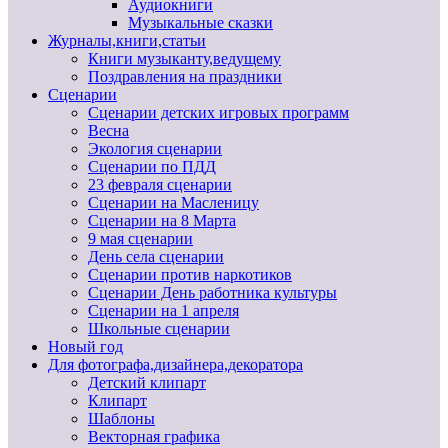
Аудиокниги
Музыкальные сказки
Журналы,книги,статьи
Книги музыканту,ведущему
Поздравления на праздники
Сценарии
Сценарии детских игровых программ
Весна
Экология сценарии
Сценарии по ПДД
23 февраля сценарии
Сценарии на Масленицу
Сценарии на 8 Марта
9 мая сценарии
День села сценарии
Сценарии против наркотиков
Сценарии День работника культуры
Сценарии на 1 апреля
Школьные сценарии
Новый год
Для фотографа,дизайнера,декоратора
Детский клипарт
Клипарт
Шаблоны
Векторная графика