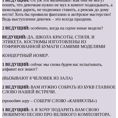
1 ВЕДУЩИЙ:
Ох уж эти мальчишки! Как они не могут
понять, что девочкам нужно не мух в компот подкидывать, а
шоколадки дарить, не подножки ставить, а рюкзак до дому
нести! Хоть бы проявили фантазию и актёрское мастерство!
Ведь выступление девочек – это всегда праздник.
2 ВЕДУЩИЙ:
особенно, когда на сцене юные модели?
ВЕДУЩИЙ:
ДА, ШКОЛА КРАСОТЫ, СТИЛЯ, И
ЭТИКЕТА. КОСТЮМЫ ИЗГОТОВЛЕНЫ ИЗ
ГОФРИРОВАННОЙ БУМАГИ САМИМИ МОДЕЛЯМИ
КОНЦЕРТНЫЙ НОМЕР
.
1 ВЕДУЩИЙ:
сейчас мы снова будем вас испытывать,
алфавит все знают?
(ВЫЗЫВАЮТ 8 ЧЕЛОВЕК ИЗ ЗАЛА)
2 ВЕДУЩИЙ:
ВАМ НУЖНО СОБРАТЬ ИЗ БУКВ ГЛАВНОЕ
СЛОВО НАШЕЙ ВСТРЕЧИ.
(
проводят игру – СОБЕРИ СЛОВО «КАНИКУЛЫ»
)
1 ВЕДУЩИЙ:
А Я ХОЧУ ПОДАРИТЬ ВАМ СВОЮ
ЛЮБИМУЮ ПЕСНЮ ПРО ВЕЛИКОГО КОМПОЗИТОРА.