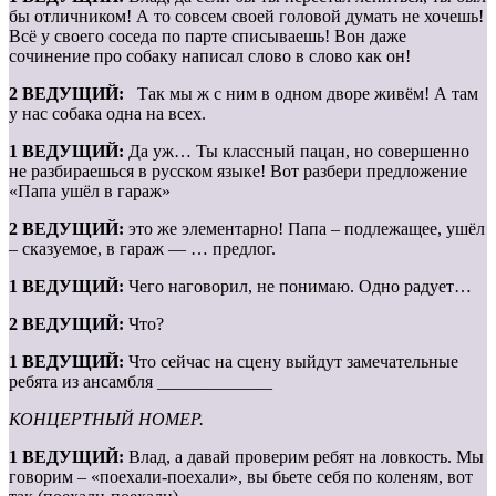
бы отличником! А то совсем своей головой думать не хочешь!
Всё у своего соседа по парте списываешь! Вон даже
сочинение про собаку написал слово в слово как он!
2 ВЕДУЩИЙ:
Так мы ж с ним в одном дворе живём! А там
у нас собака одна на всех.
1 ВЕДУЩИЙ:
Да уж… Ты классный пацан, но совершенно
не разбираешься в русском языке! Вот разбери предложение
«Папа ушёл в гараж»
2 ВЕДУЩИЙ:
это же элементарно! Папа – подлежащее, ушёл
– сказуемое, в гараж — … предлог.
1 ВЕДУЩИЙ:
Чего наговорил, не понимаю. Одно радует…
2 ВЕДУЩИЙ:
Что?
1 ВЕДУЩИЙ:
Что сейчас на сцену выйдут замечательные
ребята из ансамбля _____________
КОНЦЕРТНЫЙ НОМЕР.
1 ВЕДУЩИЙ:
Влад, а давай проверим ребят на ловкость. Мы
говорим – «поехали-поехали», вы бьете себя по коленям, вот