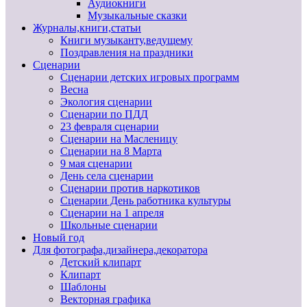
Аудиокниги
Музыкальные сказки
Журналы,книги,статьи
Книги музыканту,ведущему
Поздравления на праздники
Сценарии
Сценарии детских игровых программ
Весна
Экология сценарии
Сценарии по ПДД
23 февраля сценарии
Сценарии на Масленицу
Сценарии на 8 Марта
9 мая сценарии
День села сценарии
Сценарии против наркотиков
Сценарии День работника культуры
Сценарии на 1 апреля
Школьные сценарии
Новый год
Для фотографа,дизайнера,декоратора
Детский клипарт
Клипарт
Шаблоны
Векторная графика