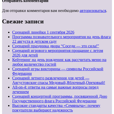
Отправить комментарий
Для отправки комментария вам необходимо
авторизоваться
.
Свежие записи
Cценарий линейки 1 сентября 2026
Программа познавательного мероприятия на день флага
22 августа в детском саду
Сценарий праздника двора “Соседи — это сила!”
Сценарий игрового мероприятия прощание с летом
2026 для детей
Кейтеринг на день рождения: как рассчитать меню на
любое количество гостей
Сценарий игры викторины — символы Российской
Федерации
Сценарий летнего развлечения для детей —
Августовские спасы Медовый,Яблочный,Ореховый!
All-on-4: ответы на самые важные вопросы перед
лечением
Сценарий концертной программы, посвященной Дню
Государственного флага Российской Федерации
Высокие стандарты качества «Семяныча»: почему
покупатели выбирают надежность