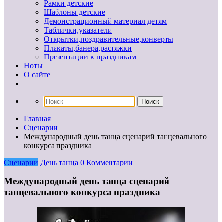
Рамки детские
Шаблоны детские
Демонстрационный материал детям
Таблички,указатели
Открытки,поздравительные,конверты
Плакаты,банера,растяжки
Презентации к праздникам
Ноты
О сайте
Главная
Сценарии
Международный день танца сценарий танцевального
конкурса праздника
Сценарии
День танца
0 Комментарии
Международный день танца сценарий
танцевального конкурса праздника