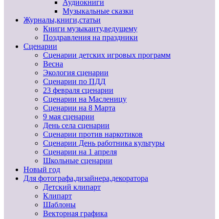
Аудиокниги
Музыкальные сказки
Журналы,книги,статьи
Книги музыканту,ведущему
Поздравления на праздники
Сценарии
Сценарии детских игровых программ
Весна
Экология сценарии
Сценарии по ПДД
23 февраля сценарии
Сценарии на Масленицу
Сценарии на 8 Марта
9 мая сценарии
День села сценарии
Сценарии против наркотиков
Сценарии День работника культуры
Сценарии на 1 апреля
Школьные сценарии
Новый год
Для фотографа,дизайнера,декоратора
Детский клипарт
Клипарт
Шаблоны
Векторная графика