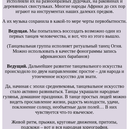
Исполняли их на разнообразных дудочках, на раковинах и
деревянных свистульках. Многие народы Африки до сих пор
играют на инструментах наших далеких предков.
А их музыка сохранила в какой-то мере черты первобытности.
Ведущая.
Мы попытались воссоздать возможно один из
первых танцев человечества, и вот, что из этого вышло.
(Танцевальная группа исполняет ритуальный танец Огня.
Можно использовать в качестве фонограммы запись
африканских барабанов)
Ведущий.
Дальнейшее развитие танцевального искусства
происходило по двум направлениям: простое – для народа и
утонченное искусство для знати.
Да, начиная с эпохи средневековья, танцевальное искусство
стало активно развиваться. Танцы украшали народные
гулянья, домашние праздники. В танце простых людей можно
видеть прославление жизни, радость молодости, удачи,
поклонение солнцу, необъятные дали полей… В них
чувствуется что-то языческое.
Живой ритм, прыжки, круговые движения, притопы,
подскоки – вот и вся народная хореография.