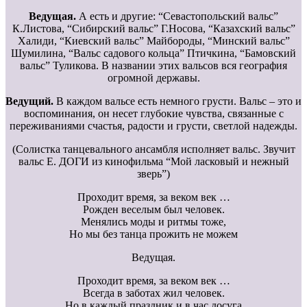
Ведущая.
А есть и другие: “Севастопольский вальс”
К.Листова, “Сибирский вальс” Г.Носова, “Казахский вальс”
Халиди, “Киевский вальс” Майбороды, “Минский вальс”
Шумилина, “Вальс садового кольца” Птичкина, “Бамовский
вальс” Туликова. В названии этих вальсов вся география
огромной державы.
Ведущий.
В каждом вальсе есть немного грусти. Вальс – это и
воспоминания, он несет глубокие чувства, связанные с
переживаниями счастья, радости и грусти, светлой надежды.
(Солистка танцевального ансамбля исполняет вальс. Звучит
вальс Е. ДОГИ из кинофильма “Мой ласковый и нежный
зверь”)
Проходит время, за веком век …
Рожден веселым был человек.
Менялись моды и ритмы тоже,
Но мы без танца прожить не можем
Ведущая.
Проходит время, за веком век …
Всегда в заботах жил человек.
Но в каждый праздник и в час досуга