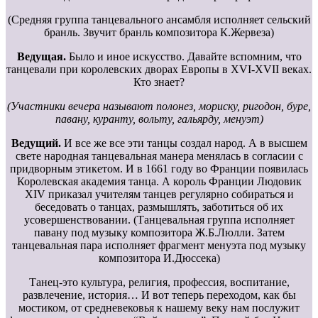
(Средняя группа танцевального ансамбля исполняет сельский
бранль. Звучит бранль композитора К.Жервеза)
Ведущая.
Было и иное искусство. Давайте вспомним, что
танцевали при королевских дворах Европы в ХVI-XVII веках.
Кто знает?
(Участники вечера называют полонез, мориску, ригодон, буре,
павану, куранту, вольту, гальярду, менуэт)
Ведущий.
И все же все эти танцы создал народ. А в высшем
свете народная танцевальная манера менялась в согласии с
придворным этикетом. И в 1661 году во Франции появилась
Королевская академия танца. А король Франции Людовик
XIV приказал учителям танцев регулярно собираться и
беседовать о танцах, размышлять, заботиться об их
усовершенствовании. (Танцевальная группа исполняет
павану под музыку композитора Ж.Б.Люлли. Затем
танцевальная пара иcполняет фрагмент менуэта под музыку
композитора И.Дюссека)
Танец-это культура, религия, профессия, воспитание,
развлечение, история… И вот теперь переходом, как бы
мостиком, от средневековья к нашему веку нам послужит