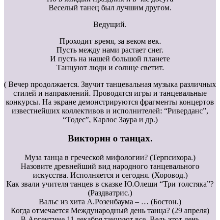
Веселый танец был лучшим другом.
Ведущий.
Проходит время, за веком век.
Пусть между нами растает снег.
И пусть на нашей большой планете
Танцуют люди и солнце светит.
( Вечер продолжается. Звучит танцевальная музыка различных
стилей и направлений. Проводятся игры и танцевальные
конкурсы. На экране демонстрируются фрагменты концертов
известнейших коллективов и исполнителей: “Риверданс”,
“Тодес”, Карлос Заура и др.)
Викторин о танцах.
Муза танца в греческой мифологии? (Терпсихора.)
Назовите древнейший вид народного танцевального
искусства. Исполняется и сегодня. (Хоровод.)
Как звали учителя танцев в сказке Ю.Олеши “Три толстяка”?
(Раздватрис.)
Вальс из хита А.Розенбаума – … (Бостон.)
Когда отмечается Международный день танца? (29 апреля)
В Аргентине 11 декабря танцуют все. Ведь этот день