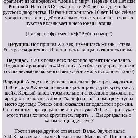
фрагмент из кинофильма “Война и мир”. Первый бал Наташи
Ростовой. Начало XIX века, почти 200 лет назад. Это бал
русского дворянства. Наташе исполнилось 16 лет. И вы сейчас
увидите, что танец действительно есть сама жизнь – столько
чувства вкладывает в него юная Наташа!
(На экране фрагмент к/ф “Война и мир”)
Ведущий.
Вот пришел ХХ век, изменилась жизнь – стала
быстрее скоротечнее. Изменились и танцы, появились новые.
Ведущая.
В 20-х годах всех покорило аргентинское танго.
Подлинная родина его – Испания. А сейчас сюрприз! У нас в
гостях ансамбль бального танца. (Ансамбль исполняет танго)
Ведущий.
А еще в те времена танцевали фокстрот, чарльстон.
В 40-е годы ХХ века появились рок-н-ролл, буги-вуги, твист,
шейк. Каждый танец стремительно и агрессивно выходил на
арену, он появлялся словно “калиф на час” и быстро уступал
место другому. Только один оказался неподвластен времени.
Он появился гораздо раньше и звучит уже 200 лет. При звуках
этого танца хочется кружиться, парить … Вы догадались о
каком танце идет речь?
(Гости вечера дружно отвечают: Вальс. Звучит вальс
А.И.Хачатуряна к драме Лермонтова “Маскарад”. Постепенно