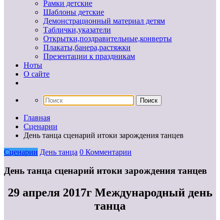
Рамки детские
Шаблоны детские
Демонстрационный материал детям
Таблички,указатели
Открытки,поздравительные,конверты
Плакаты,банера,растяжки
Презентации к праздникам
Ноты
О сайте
Главная
Сценарии
День танца сценарий итоки зарождения танцев
Сценарии
День танца
0 Комментарии
День танца сценарий итоки зарождения танцев
29 апреля 2017г Международный день
танца