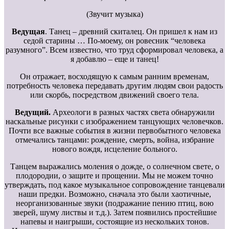
(Звучит музыка)
Ведущая
. Танец – древний скиталец. Он пришел к нам из
седой старины … По-моему, он ровесник “человека
разумного”. Всем известно, что труд сформировал человека, а
я добавлю – еще и танец!
Он отражает, восходящую к самым ранним временам,
потребность человека передавать другим людям свои радость
или скорбь, посредством движений своего тела.
Ведущий.
Археологи в разных частях света обнаружили
наскальные рисунки с изображением танцующих человечков.
Почти все важные события в жизни первобытного человека
отмечались танцами: рождение, смерть, война, избрание
нового вождя, исцеление больного.
Танцем выражались моления о дожде, о солнечном свете, о
плодородии, о защите и прощении. Мы не можем точно
утверждать, под какое музыкальное сопровождение танцевали
наши предки. Возможно, сначала это были хаотичные,
неорганизованные звуки (подражание пению птиц, вою
зверей, шуму листвы и т.д.). Затем появились простейшие
напевы и наигрыши, состоящие из нескольких тонов.