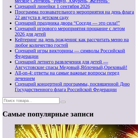
месяце Сентябрь “Ревун, Хмурень, Желтень”
Cценарий линейки 1 сентября 2026
Программа познавательного мероприятия на день флага
22 августа в детском саду
Сценарий праздника двора “Соседи — это сила!”
Сценарий игрового мероприятия прощание с летом
2026 для детей
Кейтеринг на день рождения: как рассчитать меню на
любое количество гостей
Сценарий игры викторины — символы Российской
Федерации
Сценарий летнего развлечения для детей —
Августовские спасы Медовый,Яблочный,Ореховый!
All-on-4: ответы на самые важные вопросы перед
лечением
Сценарий концертной программы, посвященной Дню
Государственного флага Российской Федерации
Самые популярные записи