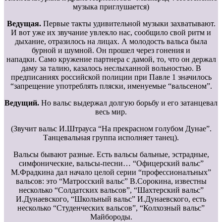
музыка приглушается)
Ведущая.
Первые такты удивительной музыки захватывают.
И вот уже их звучание увлекло нас, сообщило свой ритм и
дыхание, отразилось на лицах. А молодость вальса была
бурной и шумной. Он прошел через гонения и
нападки. Само кружение партнера с дамой, то, что он держал
даму за талию, казалось неслыханной вольностью. В
предписаниях российской полиции при Павле 1 значилось
“запрещение употреблять пляски, именуемые “вальсеном”.
Ведущий.
Но вальс выдержал долгую борьбу и его затанцевал
весь мир.
(Звучит вальс И.Штрауса “На прекрасном голубом Дунае”.
Танцевальная группа исполняет танец).
Вальсы бывают разные. Есть вальсы бальные, эстрадные,
симфонические, вальсы-песни… “Офицерский вальс”
М.Фрадкина дал начало целой серии “профессионалъных”
вальсов: это “Матросский вальс” В.Сорокина, известны
несколько “Солдатских вальсов”, “Шахтерский вальс”
И.Дунаевского, “Школьный вальс” И.Дунаевского, есть
несколько “Студенческих вальсов”, “Колхозный вальс”
Майбороды.