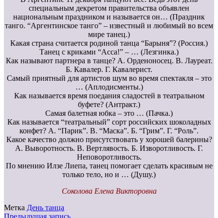
специальным декретом правительства объявлен
национальным праздником и называется он… (Праздник
танго. “Аргентинское танго” – известный и любимый во всем
мире танец.)
Какая страна считается родиной танца “Барыня”? (Россия.)
Танец с криками “Асса!” – … (Лезгинка.)
Как называют партнера в танце? А. Орденоносец. В. Лауреат.
Б. Кавалер. Г. Кавалерист.
Самый приятный для артистов шум во время спектакля – это
… (Аплодисменты.)
Как называется время поедания сладостей в театральном
буфете? (Антракт.)
Самая балетная юбка – это … (Пачка.)
Как называется “театральный” сорт российских шоколадных
конфет? А. “Парик”. В. “Маска”. Б. “Грим”. Г. “Роль”.
Какое качество должно присутствовать у хорошей балерины?
А. Выворотность. В. Вертлявость. Б. Изворотливость. Г.
Неповоротливость.
По мнению Илзе Лиепа, танец помогает сделать красивым не
только тело, но и … (Душу.)
Соколова Елена Викторовна
Метка
День танца
Предыдущая запись