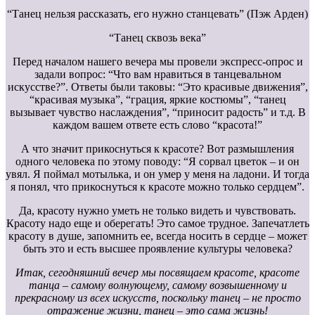
“Танец нельзя рассказать, его нужно станцевать” (Пэж Арден)
“Танец сквозь века”
Перед началом нашего вечера мы провели экспресс-опрос и
задали вопрос: “Что вам нравиться в танцевальном
искусстве?”. Ответы были таковы: “Это красивые движения”,
“красивая музыка”, “грация, яркие костюмы”, “танец
вызывает чувство наслаждения”, “приносит радость” и т.д. В
каждом вашем ответе есть слово “красота!”
А что значит прикоснуться к красоте? Вот размышления
одного человека по этому поводу: “Я сорвал цветок – и он
увял. Я поймал мотылька, и он умер у меня на ладони. И тогда
я понял, что прикоснуться к красоте можно только сердцем”.
Да, красоту нужно уметь не только видеть и чувствовать.
Красоту надо еще и оберегать! Это самое трудное. Запечатлеть
красоту в душе, запомнить ее, всегда носить в сердце – может
быть это и есть высшее проявление культуры человека?
Итак, сегодняшний вечер мы посвящаем красоте, красоте
танца – самому волнующему, самому возвышенному и
прекрасному из всех искусств, поскольку танец – не просто
отражение жизни, танец – это сама жизнь!