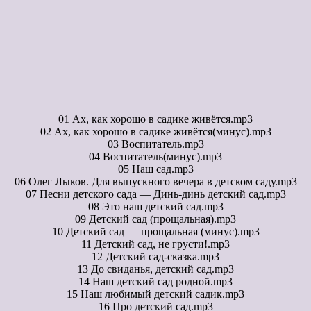
01 Ах, как хорошо в садике живётся.mp3
02 Ах, как хорошо в садике живётся(минус).mp3
03 Воспитатель.mp3
04 Воспитатель(минус).mp3
05 Наш сад.mp3
06 Олег Лыков. Для выпускного вечера в детском саду.mp3
07 Песни детского сада — Динь-динь детский сад.mp3
08 Это наш детский сад.mp3
09 Детский сад (прощальная).mp3
10 Детский сад — прощальная (минус).mp3
11 Детский сад, не грусти!.mp3
12 Детский сад-сказка.mp3
13 До свиданья, детский сад.mp3
14 Наш детский сад родной.mp3
15 Наш любимый детский садик.mp3
16 Про детский сад.mp3