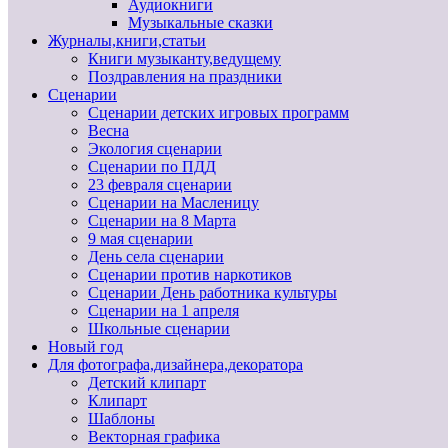
Аудиокниги
Музыкальные сказки
Журналы,книги,статьи
Книги музыканту,ведущему
Поздравления на праздники
Сценарии
Сценарии детских игровых программ
Весна
Экология сценарии
Сценарии по ПДД
23 февраля сценарии
Сценарии на Масленицу
Сценарии на 8 Марта
9 мая сценарии
День села сценарии
Сценарии против наркотиков
Сценарии День работника культуры
Сценарии на 1 апреля
Школьные сценарии
Новый год
Для фотографа,дизайнера,декоратора
Детский клипарт
Клипарт
Шаблоны
Векторная графика