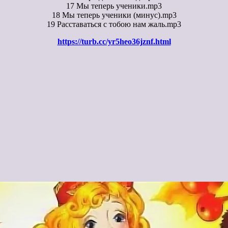
17 Мы теперь ученики.mp3
18 Мы теперь ученики (минус).mp3
19 Расставаться с тобою нам жаль.mp3
https://turb.cc/yr5heo36jznf.html