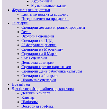
Аудиокниги
Музыкальные сказки
Журналы,книги,статьи
Книги музыканту,ведущему
Поздравления на праздники
Сценарии
Сценарии детских игровых программ
Весна
Экология сценарии
Сценарии по ПДД
23 февраля сценарии
Сценарии на Масленицу
Сценарии на 8 Марта
9 мая сценарии
День села сценарии
Сценарии против наркотиков
Сценарии День работника культуры
Сценарии на 1 апреля
Школьные сценарии
Новый год
Для фотографа,дизайнера,декоратора
Детский клипарт
Клипарт
Шаблоны
Векторная графика