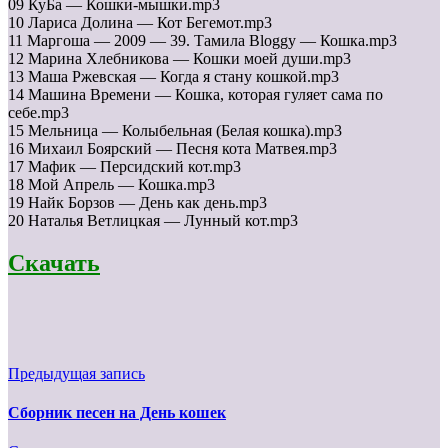
09 КуБа — Кошки-мышки.mp3
10 Лариса Долина — Кот Бегемот.mp3
11 Маргоша — 2009 — 39. Тамила Bloggy — Кошка.mp3
12 Марина Хлебникова — Кошки моей души.mp3
13 Маша Ржевская — Когда я стану кошкой.mp3
14 Машина Времени — Кошка, которая гуляет сама по
себе.mp3
15 Мельница — Колыбельная (Белая кошка).mp3
16 Михаил Боярский — Песня кота Матвея.mp3
17 Мафик — Персидский кот.mp3
18 Мой Апрель — Кошка.mp3
19 Найк Борзов — День как день.mp3
20 Наталья Ветлицкая — Лунный кот.mp3
Скачать
Предыдущая запись
Сборник песен на День кошек