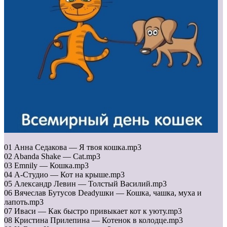
01 Анна Седакова — Я твоя кошка.mp3
02 Abanda Shake — Cat.mp3
03 Emnily — Кошка.mp3
04 А-Студио — Кот на крыше.mp3
05 Александр Левин — Толстый Василий.mp3
06 Вячеслав Бутусов Deadушки — Кошка, чашка, муха и
лапоть.mp3
07 Иваси — Как быстро привыкает кот к уюту.mp3
08 Кристина Прилепина — Котенок в колодце.mp3