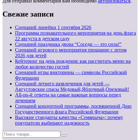
Для отправки комментария вам необходимо
авторизоваться
.
Свежие записи
Cценарий линейки 1 сентября 2026
Программа познавательного мероприятия на день флага
22 августа в детском саду
Сценарий праздника двора “Соседи — это сила!”
Сценарий игрового мероприятия прощание с летом
2026 для детей
Кейтеринг на день рождения: как рассчитать меню на
любое количество гостей
Сценарий игры викторины — символы Российской
Федерации
Сценарий летнего развлечения для детей —
Августовские спасы Медовый,Яблочный,Ореховый!
All-on-4: ответы на самые важные вопросы перед
лечением
Сценарий концертной программы, посвященной Дню
Государственного флага Российской Федерации
Высокие стандарты качества «Семяныча»: почему
покупатели выбирают надежность