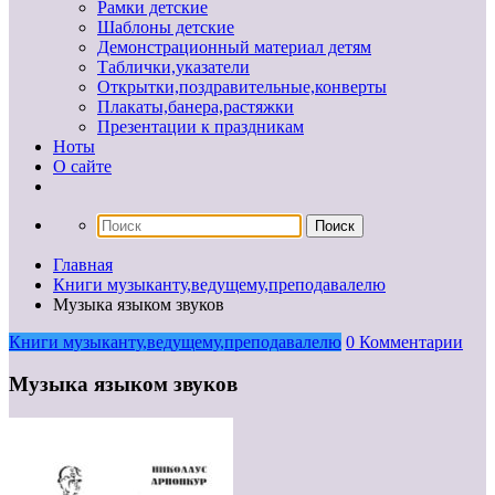
Рамки детские
Шаблоны детские
Демонстрационный материал детям
Таблички,указатели
Открытки,поздравительные,конверты
Плакаты,банера,растяжки
Презентации к праздникам
Ноты
О сайте
Главная
Книги музыканту,ведущему,преподавалелю
Музыка языком звуков
Книги музыканту,ведущему,преподавалелю
0 Комментарии
Музыка языком звуков