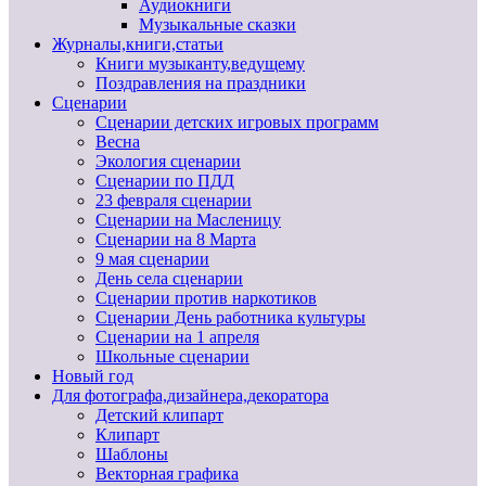
Аудиокниги
Музыкальные сказки
Журналы,книги,статьи
Книги музыканту,ведущему
Поздравления на праздники
Сценарии
Сценарии детских игровых программ
Весна
Экология сценарии
Сценарии по ПДД
23 февраля сценарии
Сценарии на Масленицу
Сценарии на 8 Марта
9 мая сценарии
День села сценарии
Сценарии против наркотиков
Сценарии День работника культуры
Сценарии на 1 апреля
Школьные сценарии
Новый год
Для фотографа,дизайнера,декоратора
Детский клипарт
Клипарт
Шаблоны
Векторная графика