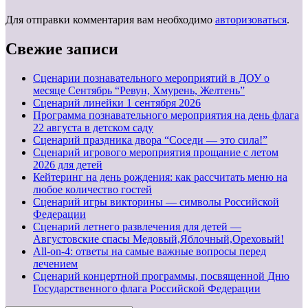
Для отправки комментария вам необходимо
авторизоваться
.
Свежие записи
Сценарии познавательного мероприятий в ДОУ о
месяце Сентябрь “Ревун, Хмурень, Желтень”
Cценарий линейки 1 сентября 2026
Программа познавательного мероприятия на день флага
22 августа в детском саду
Сценарий праздника двора “Соседи — это сила!”
Сценарий игрового мероприятия прощание с летом
2026 для детей
Кейтеринг на день рождения: как рассчитать меню на
любое количество гостей
Сценарий игры викторины — символы Российской
Федерации
Сценарий летнего развлечения для детей —
Августовские спасы Медовый,Яблочный,Ореховый!
All-on-4: ответы на самые важные вопросы перед
лечением
Сценарий концертной программы, посвященной Дню
Государственного флага Российской Федерации