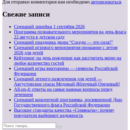
Для отправки комментария вам необходимо
авторизоваться
.
Свежие записи
Cценарий линейки 1 сентября 2026
Программа познавательного мероприятия на день флага
22 августа в детском саду
Сценарий праздника двора “Соседи — это сила!”
Сценарий игрового мероприятия прощание с летом
2026 для детей
Кейтеринг на день рождения: как рассчитать меню на
любое количество гостей
Сценарий игры викторины — символы Российской
Федерации
Сценарий летнего развлечения для детей —
Августовские спасы Медовый,Яблочный,Ореховый!
All-on-4: ответы на самые важные вопросы перед
лечением
Сценарий концертной программы, посвященной Дню
Государственного флага Российской Федерации
Высокие стандарты качества «Семяныча»: почему
покупатели выбирают надежность