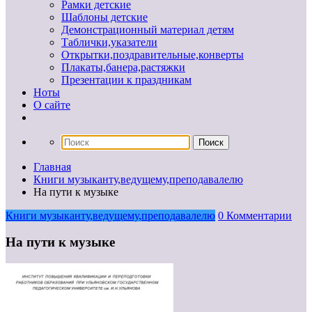
Рамки детские
Шаблоны детские
Демонстрационный материал детям
Таблички,указатели
Открытки,поздравительные,конверты
Плакаты,банера,растяжки
Презентации к праздникам
Ноты
О сайте
Главная
Книги музыканту,ведущему,преподавалелю
На пути к музыке
Книги музыканту,ведущему,преподавалелю
0 Комментарии
На пути к музыке