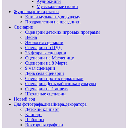
Аудиокниги
Музыкальные сказки
Журналы,книги,статьи
Книги музыканту,ведущему
Поздравления на праздники
Сценарии
Сценарии детских игровых программ
Весна
Экология сценарии
Сценарии по ПДД
23 февраля сценарии
Сценарии на Масленицу
Сценарии на 8 Марта
9 мая сценарии
День села сценарии
Сценарии против наркотиков
Сценарии День работника культуры
Сценарии на 1 апреля
Школьные сценарии
Новый год
Для фотографа,дизайнера,декоратора
Детский клипарт
Клипарт
Шаблоны
Векторная графика