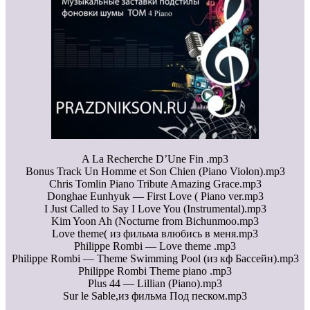
A La Recherche D’Une Fin .mp3
Bonus Track Un Homme et Son Chien (Piano Violon).mp3
Chris Tomlin Piano Tribute Amazing Grace.mp3
Donghae Eunhyuk — First Love ( Piano ver.mp3
I Just Called to Say I Love You (Instrumental).mp3
Kim Yoon Ah (Nocturne from Bichunmoo.mp3
Love theme( из фильма влюбись в меня.mp3
Philippe Rombi — Love theme .mp3
Philippe Rombi — Theme Swimming Pool (из кф Бассейн).mp3
Philippe Rombi Theme piano .mp3
Plus 44 — Lillian (Piano).mp3
Sur le Sable,из фильма Под песком.mp3