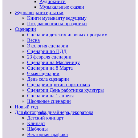
Аудиокниги
Музыкальные сказки
Журналы,книги,статьи
Книги музыканту,ведущему
Поздравления на праздники
Сценарии
Сценарии детских игровых программ
Весна
Экология сценарии
Сценарии по ПДД
23 февраля сценарии
Сценарии на Масленицу
Сценарии на 8 Марта
9 мая сценарии
День села сценарии
Сценарии против наркотиков
Сценарии День работника культуры
Сценарии на 1 апреля
Школьные сценарии
Новый год
Для фотографа,дизайнера,декоратора
Детский клипарт
Клипарт
Шаблоны
Векторная графика