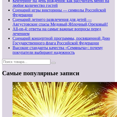
Кейтеринг на день рождения: как рассчитать меню на
любое количество гостей
Сценарий игры викторины — символы Российской
Федерации
Сценарий летнего развлечения для детей —
Августовские спасы Медовый,Яблочный,Ореховый!
All-on-4: ответы на самые важные вопросы перед
лечением
Сценарий концертной программы, посвященной Дню
Государственного флага Российской Федерации
Высокие стандарты качества «Семяныча»: почему
покупатели выбирают надежность
Самые популярные записи