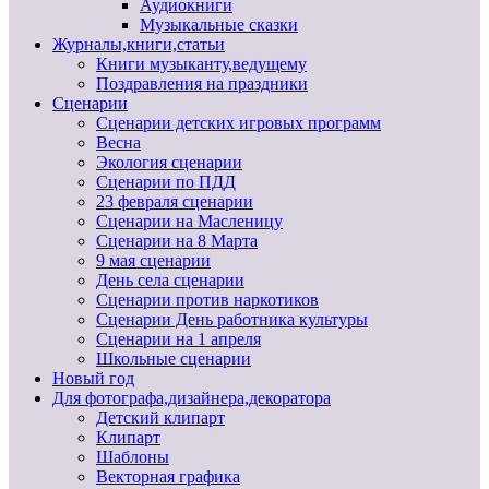
Аудиокниги
Музыкальные сказки
Журналы,книги,статьи
Книги музыканту,ведущему
Поздравления на праздники
Сценарии
Сценарии детских игровых программ
Весна
Экология сценарии
Сценарии по ПДД
23 февраля сценарии
Сценарии на Масленицу
Сценарии на 8 Марта
9 мая сценарии
День села сценарии
Сценарии против наркотиков
Сценарии День работника культуры
Сценарии на 1 апреля
Школьные сценарии
Новый год
Для фотографа,дизайнера,декоратора
Детский клипарт
Клипарт
Шаблоны
Векторная графика