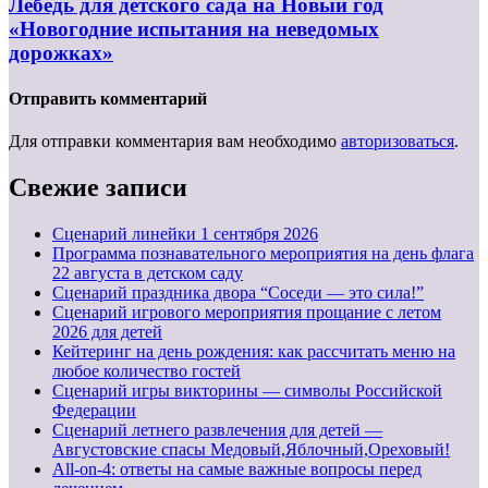
Лебедь для детского сада на Новый год
«Новогодние испытания на неведомых
дорожках»
Отправить комментарий
Для отправки комментария вам необходимо
авторизоваться
.
Свежие записи
Cценарий линейки 1 сентября 2026
Программа познавательного мероприятия на день флага
22 августа в детском саду
Сценарий праздника двора “Соседи — это сила!”
Сценарий игрового мероприятия прощание с летом
2026 для детей
Кейтеринг на день рождения: как рассчитать меню на
любое количество гостей
Сценарий игры викторины — символы Российской
Федерации
Сценарий летнего развлечения для детей —
Августовские спасы Медовый,Яблочный,Ореховый!
All-on-4: ответы на самые важные вопросы перед