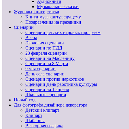
Аудиокниги
Музыкальные сказки
Журналы,книги,статьи
Книги музыканту,ведущему
Поздравления на праздники
Сценарии
Сценарии детских игровых программ
Весна
Экология сценарии
Сценарии по ПДД
23 февраля сценарии
Сценарии на Масленицу
Сценарии на 8 Марта
9 мая сценарии
День села сценарии
Сценарии против наркотиков
Сценарии День работника культуры
Сценарии на 1 апреля
Школьные сценарии
Новый год
Для фотографа,дизайнера,декоратора
Детский клипарт
Клипарт
Шаблоны
Векторная графика