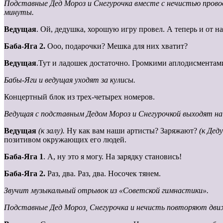
Подставные Дед Мороз и Снегурочка вместе с нечистью проводят
минуты.
Ведущая
. Ой, дедушка, хорошую игру провел. А теперь и от н
Баба-Яга 2.
Ооо, подарочки? Мешка для них хватит?
Ведущая
.Тут и ладошек достаточно. Громкими аплодисментам
Бабы-Яги и ведущая уходят за кулисы.
Концертный блок из трех-четырех номеров.
Ведущая с подставным Дедом Мороз и Снегурочкой выходят на 
Ведущая
(к залу).
Ну как вам наши артисты? Заряжают?
(к Дед
позитивом окружающих его людей.
Баба-Яга 1
. А, ну это я могу. На зарядку становись!
Баба-Яга 2.
Раз, два. Раз, два. Носочек тянем.
Звучит музыкальный отрывок из «Советской гимнастики».
Подставные Дед Мороз, Снегурочка и нечисть повторяют движ