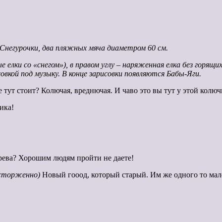
 Снегурочки, два пляжных мяча диаметром 60 см.
 елки со «снегом»), в правом углу – наряженная елка без горящих
овкой под музыку. В конце зарисовки появляются Бабы-Яги.
е тут стоит? Колючая, вреднючая. И чаво это вы тут у этой колю
ика!
дерева? Хорошим людям пройти не даете!
осторженно)
Новый гооод, который старый. Им же одного то мал