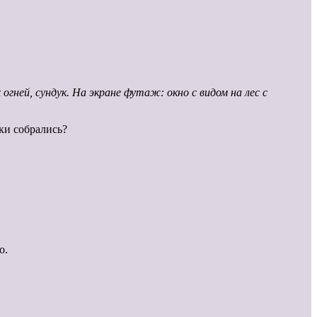
 огней, сундук. На экране футаж: окно с видом на лес с
чки собрались?
о.