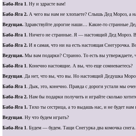
Баба-Яга 1
. Ну и здрасте вам!
Баба-Яга 2.
А чего вы нам не хлопаете? Слышь Дед Мороз, а на
Ведущая.
Здравствуйте дорогие наши… Какие-то странные Де
Баба-Яга 1
. Ничего не странные. Я — настоящий Дед Мороз. Во
Баба-Яга 2.
И я самая, что ни на есть настоящая Снегурочка. В
Ведущая.
Мы вам подарки? Странно. То есть вы утверждаете, 
Баба-Яга 1
. Конечно настоящие. А вы, что еще сомневаетесь?
Ведущая
. Да нет, что вы, что вы. Но настоящий Дедушка Моро
Баба-Яга 1
. Дык, это, конечно. Правда с дороги устали мы очен
Баба-Яга 2.
Нам бы подарки получить и играйте сколько хотит
Баба-Яга 1.
Тихо ты сестрица, а то выдашь нас, и не будет нам
Ведущая
. Ну что будем играть?
Баба-Яга 1
. Будем — будем. Тащи Снегурка два комочка снега.