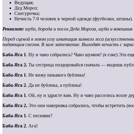
Ведущая;
Дед Мороз;
Снегурочка;
Нечисть 7-9 человек в черной одежде (футболки, штаны).
Реквизит:
шуба, борода и посох Деда Мороза, шуба и кокошник
Перед сценой в левом углу имитация зимнего леса (искусственные
падающим снегом. В зале затемнение. Выходят нечисть с зарис
Баба-Яга 1
. Ну и чаво собрались? Чаво шумим?
(к елке
) Эта ещ
Баба-Яга 2.
Ты сестрица поздоровайся сначала — видишь публ
Баба-Яга 1
. Не вижу никакого бублика!
Баба-Яга 2
. Да не бублика, а публика!
Баба-Яга 1
. Ой, ну и здрасте вам. Ну и чаво расселись возле 
Баба-Яга 2.
Это они наверняка собрались, чтобы встретить
(в
Баба-Яга 1
. С песнями?
Баба-Яга 2
. Ага!