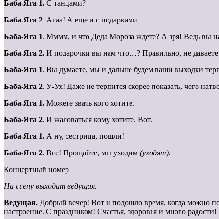
Баба-Яга 1.
С танцами?
Баба-Яга 2
. Агаа! А еще и с подарками.
Баба-Яга 1
. Мммм, и что Деда Мороза ждете? А зря! Ведь вы 
Баба-Яга 2.
И подарочки вы нам что…? Правильно, не даваете
Баба-Яга 1
. Вы думаете, мы и дальше будем ваши выходки тер
Баба-Яга 2.
У-Ух! Даже не терпится скорее показать, чего натв
Баба-Яга 1.
Можете звать кого хотите.
Баба-Яга 2
. И жаловаться кому хотите. Вот.
Баба-Яга 1.
А ну, сестрица, пошли!
Баба-Яга 2
. Все! Прощайте, мы уходим
(уходят).
Концертный номер
На сцену выходит ведущая.
Ведущая.
Добрый вечер! Вот и подошло время, когда можно п
настроение. С праздником! Счастья, здоровья и много радости