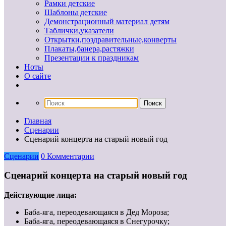
Рамки детские
Шаблоны детские
Демонстрационный материал детям
Таблички,указатели
Открытки,поздравительные,конверты
Плакаты,банера,растяжки
Презентации к праздникам
Ноты
О сайте
Главная
Сценарии
Сценарий концерта на старый новый год
Сценарии
0 Комментарии
Сценарий концерта на старый новый год
Действующие лица:
Баба-яга, переодевающаяся в Дед Мороза;
Баба-яга, переодевающаяся в Снегурочку;