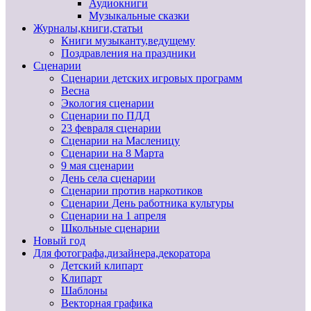
Аудиокниги
Музыкальные сказки
Журналы,книги,статьи
Книги музыканту,ведущему
Поздравления на праздники
Сценарии
Сценарии детских игровых программ
Весна
Экология сценарии
Сценарии по ПДД
23 февраля сценарии
Сценарии на Масленицу
Сценарии на 8 Марта
9 мая сценарии
День села сценарии
Сценарии против наркотиков
Сценарии День работника культуры
Сценарии на 1 апреля
Школьные сценарии
Новый год
Для фотографа,дизайнера,декоратора
Детский клипарт
Клипарт
Шаблоны
Векторная графика