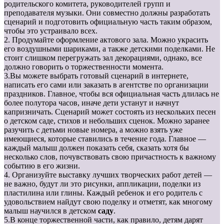
родительского комитета, руководителей групп и
преподавателя музыки. Они совместно должны разработать
сценарий и подготовить официальную часть таким образом,
чтобы это устраивало всех.
2. Продумайте оформление актового зала. Можно украсить
его воздушными шариками, а также детскими поделками. Не
стоит слишком перегружать зал декорациями, однако, все
должно говорить о торжественности момента.
3.Вы можете выбрать готовый сценарий в интернете,
написать его сами или заказать в агентстве по организации
праздников. Главное, чтобы вся официальная часть длилась не
более полутора часов, иначе дети устанут и начнут
капризничать. Сценарий может состоять из нескольких песен
о детском саде, стихов и небольших сценок. Можно заранее
разучить с детьми новые номера, а можно взять уже
имеющиеся, которые ставились в течение года. Главное —
каждый малыш должен показать себя, сказать хотя бы
несколько слов, почувствовать свою причастность к важному
событию в его жизни.
4. Организуйте выставку лучших творческих работ детей —
не важно, будут ли это рисунки, аппликации, поделки из
пластилина или глины. Каждый ребенок и его родитель с
удовольствием найдут свою поделку и отметят, как многому
малыш научился в детском
саду
.
5.В конце торжественной части, как правило, детям дарят