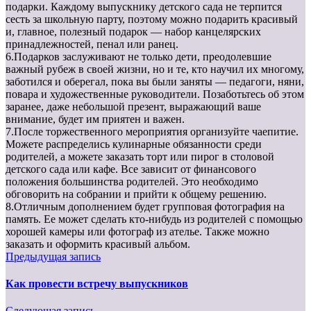
подарки. Каждому выпускнику детского сада не терпится
сесть за школьную парту, поэтому можно подарить красивый
и, главное, полезный подарок — набор канцелярских
принадлежностей, пенал или ранец.
6.Подарков заслуживают не только дети, преодолевшие
важный рубеж в своей жизни, но и те, кто научил их многому,
заботился и оберегал, пока вы были заняты — педагоги, няни,
повара и художественные руководители. Позаботьтесь об этом
заранее, даже небольшой презент, выражающий ваше
внимание, будет им приятен и важен.
7.После торжественного мероприятия организуйте чаепитие.
Можете распределись кулинарные обязанности среди
родителей, а можете заказать торт или пирог в столовой
детского сада или кафе. Все зависит от финансового
положения большинства родителей. Это необходимо
обговорить на собрании и прийти к общему решению.
8.Отличным дополнением будет групповая фотография на
память. Ее может сделать кто-нибудь из родителей с помощью
хорошей камеры или фотограф из ателье. Также можно
заказать и оформить красивый альбом.
Предыдущая запись
Как провести встречу выпускников
Следующая запись