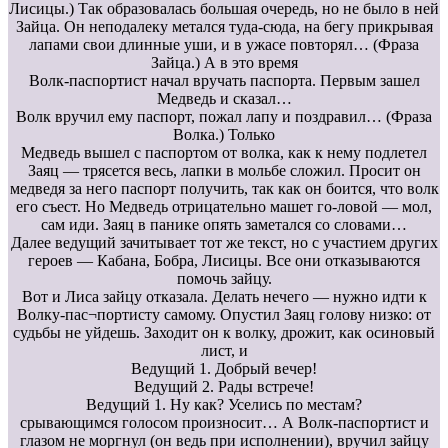
Лисицы.) Так образовалась большая очередь, но не было в ней
Зайца. Он неподалеку метался туда-сюда, на бегу прикрывая
лапами свои длинные уши, и в ужасе повторял… (Фраза
Зайца.) А в это время
Волк-паспортист начал вручать паспорта. Первым зашел
Медведь и сказал…
Волк вручил ему паспорт, пожал лапу и поздравил… (Фраза
Волка.) Только
Медведь вышел с паспортом от волка, как к нему подлетел
Заяц — трясется весь, лапки в мольбе сложил. Просит он
медведя за него паспорт получить, так как он боится, что волк
его съест. Но Медведь отрицательно машет го-ловой — мол,
сам иди. Заяц в панике опять заметался со словами…
Далее ведущий зачитывает тот же текст, но с участием других
героев — Кабана, Бобра, Лисицы. Все они отказываются
помочь зайцу.
Вот и Лиса зайцу отказала. Делать нечего — нужно идти к
Волку-пас¬портисту самому. Опустил Заяц голову низко: от
судьбы не уйдешь. Заходит он к волку, дрожит, как осиновый
лист, и
Ведущий 1. Добрый вечер!
Ведущий 2. Рады встрече!
Ведущий 1. Ну как? Уселись по местам?
срывающимся голосом произносит… А Волк-паспортист и
глазом не моргнул (он ведь при исполнении), вручил зайцу