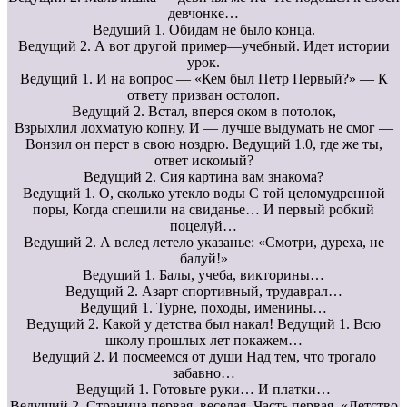
девчонке…
Ведущий 1. Обидам не было конца.
Ведущий 2. А вот другой пример—учебный. Идет истории
урок.
Ведущий 1. И на вопрос — «Кем был Петр Первый?» — К
ответу призван остолоп.
Ведущий 2. Встал, вперся оком в потолок,
Взрыхлил лохматую копну, И — лучше выдумать не смог —
Вонзил он перст в свою ноздрю. Ведущий 1.0, где же ты,
ответ искомый?
Ведущий 2. Сия картина вам знакома?
Ведущий 1. О, сколько утекло воды С той целомудренной
поры, Когда спешили на свиданье… И первый робкий
поцелуй…
Ведущий 2. А вслед летело указанье: «Смотри, дуреха, не
балуй!»
Ведущий 1. Балы, учеба, викторины…
Ведущий 2. Азарт спортивный, трудаврал…
Ведущий 1. Турне, походы, именины…
Ведущий 2. Какой у детства был накал! Ведущий 1. Всю
школу прошлых лет покажем…
Ведущий 2. И посмеемся от души Над тем, что трогало
забавно…
Ведущий 1. Готовьте руки… И платки…
Ведущий 2. Страница первая, веселая. Часть первая. «Детство