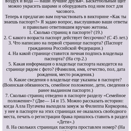
воздух и вода — наши лучшие друзья». Баскетбольный щит
можно украсить шарами и оборудовать под ним пост для
часового.
Теперь я предлагаю вам поучаствовать в викторине «Как ты
знаешь паспорт?» Я задаю вопрос, выслушиваю ваши ответы
и правильно ответившим вручаю жетоны.
1. Сколько страниц в паспорте? (19.)
2. С какого возраста паспорт действует бессрочно? (С 45 лет.)
3. Что написано на первой странице паспорта? (Паспорт
гражданина Российской Федерации.)
4. На какой странице ставится личная подпись владельца
паспорта? (На стр.2.)
5. Какая информация о владельце паспорта находится на
странице рядом с фото? (Фамилия, имя, отчество, пол, дата
рождения, место рождения.)
6. Какие сведения о владельце еще указаны в паспорте?
(Воинская обязанность, семейное положение, дети, сведения о
ранее выданном паспорте.)
7. Сколько страниц отведено в паспорте разделу «Семейное
положение»? (Две— 14 и 15. Можно рассказать историю:
когда Алла Пугачева выходила замуж за Филиппа Киркорова,
у нее в паспорте на этих страницах не оказалось свободного
места, печать о регистрации брака пришлось ставить в раздел
«Дети».)
8. На скольких страницах паспорта проставлен номер? (На