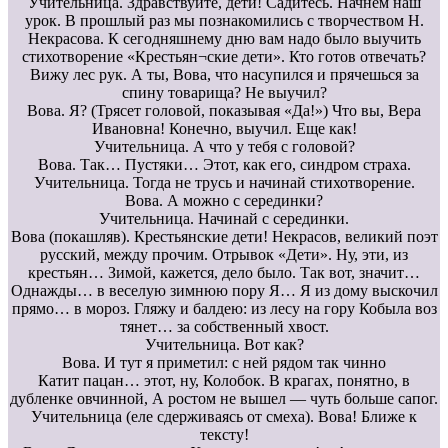
Учительница. Здравствуйте, дети! Садитесь. Начнем наш
урок. В прошлый раз мы познакомились с творчеством Н.
Некрасова. К сегодняшнему дню вам надо было выучить
стихотворение «Крестьян¬ские дети». Кто готов отвечать?
Вижу лес рук. А ты, Вова, что насупился и прячешься за
спину товарища? Не выучил?
Вова. Я? (Трясет головой, показывая «Да!») Что вы, Вера
Ивановна! Конечно, выучил. Еще как!
Учительница. А что у тебя с головой?
Вова. Так… Пустяки… Этот, как его, синдром страха.
Учительница. Тогда не трусь и начинай стихотворение.
Вова. А можно с серединки?
Учительница. Начинай с серединки.
Вова (покашляв). Крестьянские дети! Некрасов, великий поэт
русский, между прочим. Отрывок «Дети». Ну, эти, из
крестьян… Зимой, кажется, дело было. Так вот, значит…
Однажды… в веселую зимнюю пору Я… Я из дому выскочил
прямо… в мороз. Гляжу и балдею: из лесу на гору Кобыла воз
тянет… за собственный хвост.
Учительница. Вот как?
Вова. И тут я приметил: с ней рядом так чинно
Катит пацан… этот, ну, Колобок. В крагах, понятно, в
дубленке овчинной, А ростом не вышел — чуть больше сапог.
Учительница (еле сдерживаясь от смеха). Вова! Ближе к
тексту!