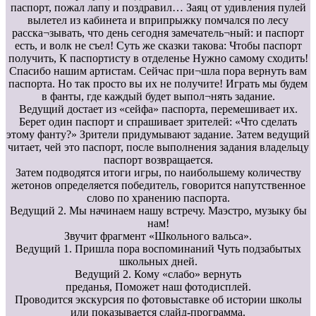
паспорт, пожал лапу и поздравил… Заяц от удивления пулей
вылетел из кабинета и вприпрыжку помчался по лесу
расска¬зывать, что день сегодня замечатель¬ный: и паспорт
есть, и волк не съел! Суть же сказки такова: Чтобы паспорт
получить, К паспортисту в отделенье Нужно самому сходить!
Спасибо нашим артистам. Сейчас при¬шла пора вернуть вам
паспорта. Но так просто вы их не получите! Играть мы будем
в фанты, где каждый будет выпол¬нять задание.
Ведущий достает из «сейфа» паспорта, перемешивает их.
Берет один паспорт и спрашивает зрителей: «Что сделать
этому фанту?» Зрители придумывают задание. Затем ведущий
читает, чей это паспорт, после выполнения задания владельцу
паспорт возвращается.
Затем подводятся итоги игры, по наибольшему количеству
жетонов определяется победитель, говорится напутственное
слово по хранению паспорта.
Ведущий 2. Мы начинаем нашу встречу. Маэстро, музыку бы
нам!
Звучит фрагмент «Школьного вальса».
Ведущий 1. Пришла пора воспоминаний Чуть подзабытых
школьных дней.
Ведущий 2. Кому «слабо» вернуть
преданья, Поможет наш фотодисплей.
Проводится экскурсия по фотовыставке об истории школы
или показывается слайд-программа.