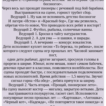
босоногое».
Через весь зал проходят пионеры с речовкой под бой барабана.
Выстраиваются на сцене, горнист трубит сбор.
Ведущий 1. Ну как не вспомнить детство босоногое
И лагеря «Исток» и «Красный бор», Где мы резвились,
обретая что-то новое, Что приводило всех ребят в восторг!
Ведущий 2. Футбол, рыбалка, солнечные ванны.
Ведущий 1. Броски в тайгу натуралистов.
Ведущий 2. А для ума — и шашки, и шарады.
Ведущий 1. А вечерами — конкурс вокалистов.
Дети исполняют куплет песни «То березка, то рябина», после
которого следуют сцены игр прошлых лет. Часовой занимает
пост,
одни дети рыбачат, другие загорают, просунув головы в
прорези в ширме. Юннат, всем мешая, ловит сачком бабочек,
девочки прыгают в классики, появляются волейболисты. Все
сцены проходят быстро, с последовательным подключением
новых исполнителей. Время действия — 1,5 минуты. Звучит
сигнал горна «На обед» , ребята прячутся за ширму.
Ведущий 2. Часть вторая. «Прощай, пионерское лето».
На сцену выносят костер — мигалку, закрытую ветками. Дети
выстраиваются полукругом, гаснет свет. Исполняются
популярные песни прошлых лет — «Картошка», «Антошка»,
«Черный кот», «Надежда», «Не повторяется такое никогда» и