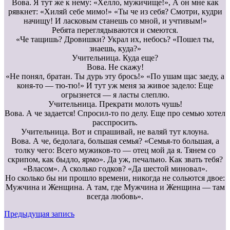
Вова. Я тут же к нему: «Хелло, мужичище!», А он мне как
рявкнет: «Хиляй себе мимо!» «Ты че из себя? Смотри, кудри
начищу! И ласковым станешь со мной, и учтивым!»
Ребята переглядываются и смеются.
«Че тащишь? Дровишки? Украл их, небось? «Пошел ты,
знаешь, куда?»
Учительница. Куда еще?
Вова. Не скажу!
«Не понял, братан. Ты дурь эту брось!» «По ушам щас заеду, а
коня-то — тю-тю!» И тут уж меня за живое задело: Еще
огрызнется — я ласты слеплю.
Учительница. Прекрати молоть чушь!
Вова. А че задается! Спросил-то по делу. Еще про семью хотел
расспросить.
Учительница. Вот и спрашивай, не валяй тут клоуна.
Вова. А че, бедолага, большая семья? «Семья-то большая, а
толку чего: Всего мужиков-то — отец мой да я. Тянем со
скрипом, как быдло, ярмо». Да уж, печально. Как звать тебя?
«Власом». А сколько годков? «Да шестой миновал».
Но сколько бы ни прошло времени, никогда не сольются двое:
Мужчина и Женщина. А там, где Мужчина и Женщина — там
всегда любовь».
Предыдущая запись