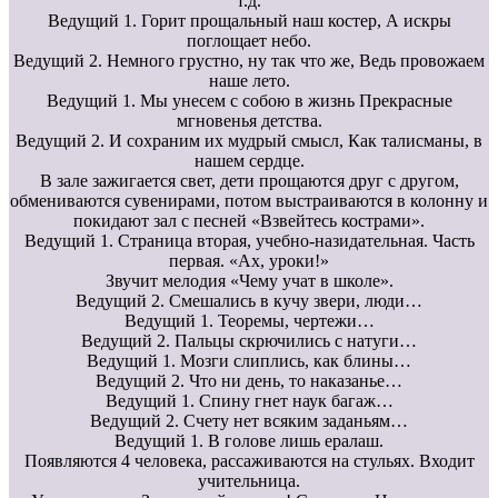
т.д.
Ведущий 1. Горит прощальный наш костер, А искры
поглощает небо.
Ведущий 2. Немного грустно, ну так что же, Ведь провожаем
наше лето.
Ведущий 1. Мы унесем с собою в жизнь Прекрасные
мгновенья детства.
Ведущий 2. И сохраним их мудрый смысл, Как талисманы, в
нашем сердце.
В зале зажигается свет, дети прощаются друг с другом,
обмениваются сувенирами, потом выстраиваются в колонну и
покидают зал с песней «Взвейтесь кострами».
Ведущий 1. Страница вторая, учебно-назидательная. Часть
первая. «Ах, уроки!»
Звучит мелодия «Чему учат в школе».
Ведущий 2. Смешались в кучу звери, люди…
Ведущий 1. Теоремы, чертежи…
Ведущий 2. Пальцы скрючились с натуги…
Ведущий 1. Мозги слиплись, как блины…
Ведущий 2. Что ни день, то наказанье…
Ведущий 1. Спину гнет наук багаж…
Ведущий 2. Счету нет всяким заданьям…
Ведущий 1. В голове лишь ералаш.
Появляются 4 человека, рассаживаются на стульях. Входит
учительница.