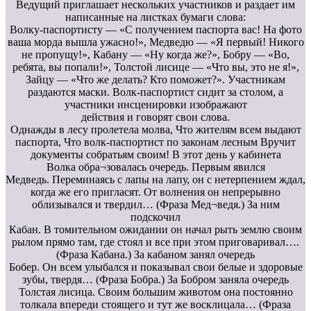
Ведущий приглашает нескольких участников и раздает им
написанные на листках бумаги слова:
Волку-паспортисту — «С получением паспорта вас! На фото
ваша морда вышла ужасно!», Медведю — «Я первый! Никого
не пропущу!», Кабану — «Ну когда же?», Бобру — «Во,
ребята, вы попали!», Толстой лисице — «Что вы, это не я!»,
Зайцу — «Что же делать? Кто поможет?». Участникам
раздаются маски. Волк-паспортист сидит за столом, а
участники инсценировки изображают
действия и говорят свои слова.
Однажды в лесу пролетела молва, Что жителям всем выдают
паспорта, Что волк-паспортист по законам лесным Вручит
документы собратьям своим! В этот день у кабинета
Волка обра¬зовалась очередь. Первым явился
Медведь. Переминаясь с лапы на лапу, он с нетерпением ждал,
когда же его пригласят. От волнения он непрерывно
облизывался и твердил… (Фраза Мед¬ведя.) За ним
подскочил
Кабан. В томительном ожидании он начал рыть землю своим
рылом прямо там, где стоял и все при этом приговаривал….
(Фраза Кабана.) За кабаном занял очередь
Бобер. Он всем улыбался и показывал свои белые и здоровые
зубы, твердя… (Фраза Бобра.) За Бобром заняла очередь
Толстая лисица. Своим большим животом она постоянно
толкала впереди стоящего и тут же восклицала… (Фраза