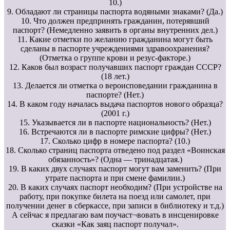
10.)
9. Обладают ли страницы паспорта водяными знаками? (Да.)
10. Что должен предпринять гражданин, потерявший
паспорт? (Немедленно заявить в органы внутренних дел.)
11. Какие отметки по желанию гражданина могут быть
сделаны в паспорте учреждениями здравоохранения?
(Отметка о группе крови и резус-факторе.)
12. Каков был возраст получавших паспорт граждан СССР?
(18 лет.)
13. Делается ли отметка о вероисповедании гражданина в
паспорте? (Нет.)
14. В каком году началась выдача паспортов нового образца?
(2001 г.)
15. Указывается ли в паспорте национальность? (Нет.)
16. Встречаются ли в паспорте римские цифры? (Нет.)
17. Сколько цифр в номере паспорта? (10.)
18. Сколько страниц паспорта отведено под раздел «Воинская
обязанность»? (Одна — тринадцатая.)
19. В каких двух случаях паспорт могут вам заменить? (При
утрате паспорта и при смене фамилии.)
20. В каких случаях паспорт необходим? (При устройстве на
работу, при покупке билета на поезд или самолет, при
получении денег в сберкассе, при записи в библиотеку и т.д.)
А сейчас я предлагаю вам поучаст¬вовать в инсценировке
сказки «Как заяц паспорт получал».