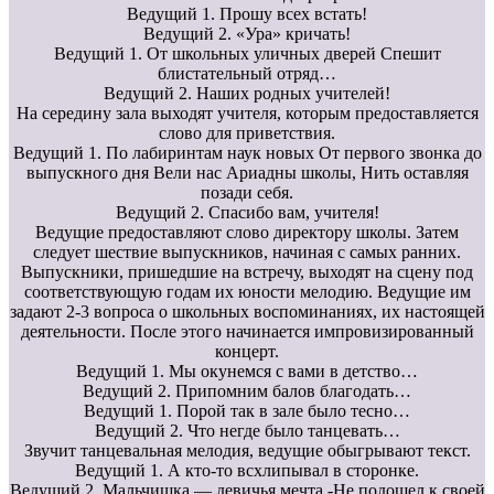
Ведущий 1. Прошу всех встать!
Ведущий 2. «Ура» кричать!
Ведущий 1. От школьных уличных дверей Спешит
блистательный отряд…
Ведущий 2. Наших родных учителей!
На середину зала выходят учителя, которым предоставляется
слово для приветствия.
Ведущий 1. По лабиринтам наук новых От первого звонка до
выпускного дня Вели нас Ариадны школы, Нить оставляя
позади себя.
Ведущий 2. Спасибо вам, учителя!
Ведущие предоставляют слово директору школы. Затем
следует шествие выпускников, начиная с самых ранних.
Выпускники, пришедшие на встречу, выходят на сцену под
соответствующую годам их юности мелодию. Ведущие им
задают 2-3 вопроса о школьных воспоминаниях, их настоящей
деятельности. После этого начинается импровизированный
концерт.
Ведущий 1. Мы окунемся с вами в детство…
Ведущий 2. Припомним балов благодать…
Ведущий 1. Порой так в зале было тесно…
Ведущий 2. Что негде было танцевать…
Звучит танцевальная мелодия, ведущие обыгрывают текст.
Ведущий 1. А кто-то всхлипывал в сторонке.
Ведущий 2. Мальчишка — девичья мечта -Не подошел к своей