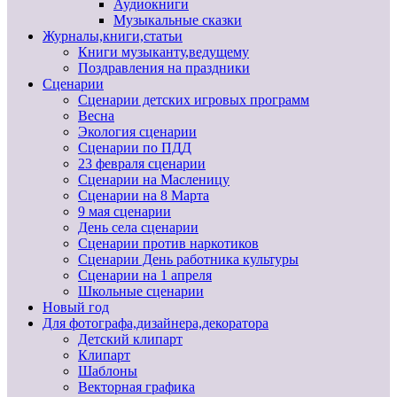
Аудиокниги
Музыкальные сказки
Журналы,книги,статьи
Книги музыканту,ведущему
Поздравления на праздники
Сценарии
Сценарии детских игровых программ
Весна
Экология сценарии
Сценарии по ПДД
23 февраля сценарии
Сценарии на Масленицу
Сценарии на 8 Марта
9 мая сценарии
День села сценарии
Сценарии против наркотиков
Сценарии День работника культуры
Сценарии на 1 апреля
Школьные сценарии
Новый год
Для фотографа,дизайнера,декоратора
Детский клипарт
Клипарт
Шаблоны
Векторная графика