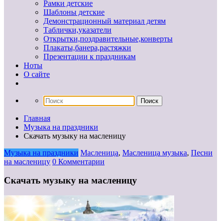
Рамки детские
Шаблоны детские
Демонстрационный материал детям
Таблички,указатели
Открытки,поздравительные,конверты
Плакаты,банера,растяжки
Презентации к праздникам
Ноты
О сайте
Главная
Музыка на праздники
Скачать музыку на масленицу
Музыка на праздники
Масленица
,
Масленица музыка
,
Песни
на масленицу
0 Комментарии
Скачать музыку на масленицу