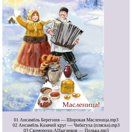
01 Ансамбль Берегиня — Широкая Масленица.mp3
02 Ансамбль Казачий круг — Чибатуха (пляска).mp3
03 Скоморохи-АЦыганков — Полька.mp3