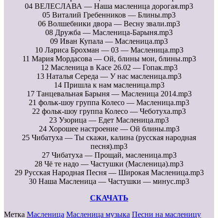
04 ВЕЛЕСЛАВА — Наша масленица дорогая.mp3
05 Виталий Гребенников — Блины.mp3
06 Волшебники двора — Весну звали.mp3
08 Дружба — Масленица-Барыня.mp3
09 Иван Купала — Масленица.mp3
10 Лариса Брохман — 03 — Масленица.mp3
11 Мария Мордасова — Ой, блины мои, блины.mp3
12 Масленица в Касе 26.02 — Гопак.mp3
13 Наталья Середа — У нас масленица.mp3
14 Пришла к нам масленица.mp3
17 Танцевальная Барыня — Масленица 2014.mp3
21 фольк-шоу группа Колесо — Масленица.mp3
22 фольк-шоу группа Колесо — Чеботуха.mp3
23 Узорица — Едет Масленица.mp3
24 Хорошее настроение — Ой блины.mp3
25 Чибатуха — Ты скажи, калина (русская народная
песня).mp3
27 Чибатуха — Прощай, масленица.mp3
28 Чё те надо — Частушки (Масленица).mp3
29 Русская Народная Песня — Широкая Масленица.mp3
30 Наша Масленица — Частушки — минус.mp3
СКАЧАТЬ
Метка
Масленица
Масленица музыка
Песни на масленицу