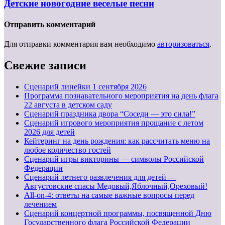
Детские новогодние веселые песни
Отправить комментарий
Для отправки комментария вам необходимо
авторизоваться
.
Свежие записи
Cценарий линейки 1 сентября 2026
Программа познавательного мероприятия на день флага
22 августа в детском саду
Сценарий праздника двора “Соседи — это сила!”
Сценарий игрового мероприятия прощание с летом
2026 для детей
Кейтеринг на день рождения: как рассчитать меню на
любое количество гостей
Сценарий игры викторины — символы Российской
Федерации
Сценарий летнего развлечения для детей —
Августовские спасы Медовый,Яблочный,Ореховый!
All-on-4: ответы на самые важные вопросы перед
лечением
Сценарий концертной программы, посвященной Дню
Государственного флага Российской Федерации