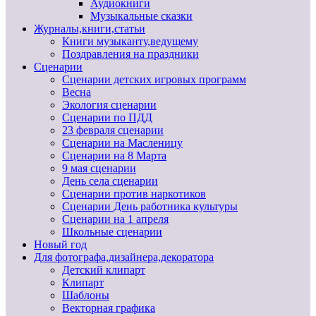
Аудиокниги
Музыкальные сказки
Журналы,книги,статьи
Книги музыканту,ведущему
Поздравления на праздники
Сценарии
Сценарии детских игровых программ
Весна
Экология сценарии
Сценарии по ПДД
23 февраля сценарии
Сценарии на Масленицу
Сценарии на 8 Марта
9 мая сценарии
День села сценарии
Сценарии против наркотиков
Сценарии День работника культуры
Сценарии на 1 апреля
Школьные сценарии
Новый год
Для фотографа,дизайнера,декоратора
Детский клипарт
Клипарт
Шаблоны
Векторная графика