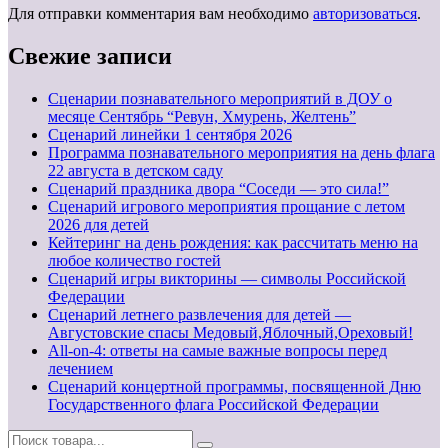
Для отправки комментария вам необходимо
авторизоваться
.
Свежие записи
Сценарии познавательного мероприятий в ДОУ о
месяце Сентябрь “Ревун, Хмурень, Желтень”
Cценарий линейки 1 сентября 2026
Программа познавательного мероприятия на день флага
22 августа в детском саду
Сценарий праздника двора “Соседи — это сила!”
Сценарий игрового мероприятия прощание с летом
2026 для детей
Кейтеринг на день рождения: как рассчитать меню на
любое количество гостей
Сценарий игры викторины — символы Российской
Федерации
Сценарий летнего развлечения для детей —
Августовские спасы Медовый,Яблочный,Ореховый!
All-on-4: ответы на самые важные вопросы перед
лечением
Сценарий концертной программы, посвященной Дню
Государственного флага Российской Федерации