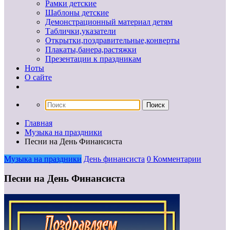
Рамки детские
Шаблоны детские
Демонстрационный материал детям
Таблички,указатели
Открытки,поздравительные,конверты
Плакаты,банера,растяжки
Презентации к праздникам
Ноты
О сайте
Главная
Музыка на праздники
Песни на День Финансиста
Музыка на праздники
День финансиста
0 Комментарии
Песни на День Финансиста