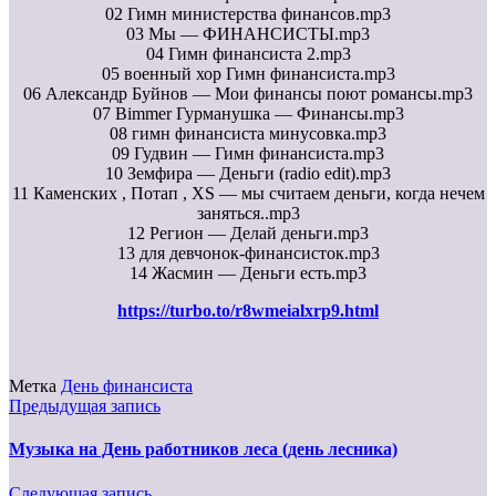
02 Гимн министерства финансов.mp3
03 Мы — ФИНАНСИСТЫ.mp3
04 Гимн финансиста 2.mp3
05 военный хор Гимн финансиста.mp3
06 Александр Буйнов — Мои финансы поют романсы.mp3
07 Bimmer Гурманушка — Финансы.mp3
08 гимн финансиста минусовка.mp3
09 Гудвин — Гимн финансиста.mp3
10 Земфира — Деньги (radio edit).mp3
11 Каменских , Потап , XS — мы считаем деньги, когда нечем
заняться..mp3
12 Регион — Делай деньги.mp3
13 для девчонок-финансисток.mp3
14 Жасмин — Деньги есть.mp3
https://turbo.to/r8wmeialxrp9.html
Метка
День финансиста
Предыдущая запись
Музыка на День работников леса (день лесника)
Следующая запись