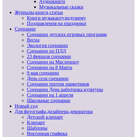
Аудиокниги
Музыкальные сказки
Журналы,книги,статьи
Книги музыканту,ведущему
Поздравления на праздники
Сценарии
Сценарии детских игровых программ
Весна
Экология сценарии
Сценарии по ПДД
23 февраля сценарии
Сценарии на Масленицу
Сценарии на 8 Марта
9 мая сценарии
День села сценарии
Сценарии против наркотиков
Сценарии День работника культуры
Сценарии на 1 апреля
Школьные сценарии
Новый год
Для фотографа,дизайнера,декоратора
Детский клипарт
Клипарт
Шаблоны
Векторная графика