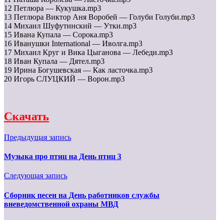
12 Петлюра — Кукушка.mp3
13 Петлюра Виктор Аня Воробей — Голуби Голуби.mp3
14 Михаил Шуфутинский — Утки.mp3
15 Ивана Купала — Сорока.mp3
16 Иванушки International — Иволга.mp3
17 Михаил Круг и Вика Цыганова — Лебеди.mp3
18 Иван Купала — Дятел.mp3
19 Ирина Богушевская — Как ласточка.mp3
20 Игорь СЛУЦКИЙ — Ворон.mp3
Скачать
Предыдущая запись
Музыка про птиц на День птиц 3
Следующая запись
Сборник песен на День работников службы
вневедомственной охраны МВД