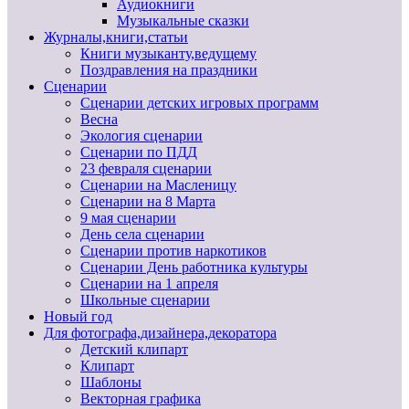
Аудиокниги
Музыкальные сказки
Журналы,книги,статьи
Книги музыканту,ведущему
Поздравления на праздники
Сценарии
Сценарии детских игровых программ
Весна
Экология сценарии
Сценарии по ПДД
23 февраля сценарии
Сценарии на Масленицу
Сценарии на 8 Марта
9 мая сценарии
День села сценарии
Сценарии против наркотиков
Сценарии День работника культуры
Сценарии на 1 апреля
Школьные сценарии
Новый год
Для фотографа,дизайнера,декоратора
Детский клипарт
Клипарт
Шаблоны
Векторная графика