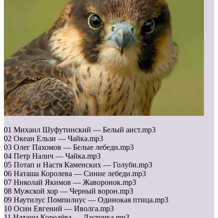
01 Михаил Шуфутинский — Белый аист.mp3
02 Океан Ельзи — Чайка.mp3
03 Олег Пахомов — Белые лебеди.mp3
04 Петр Налич — Чайка.mp3
05 Потап и Настя Каменских — Голуби.mp3
06 Наташа Королева — Синие лебеди.mp3
07 Николай Якимов — Жаворонок.mp3
08 Мужской хор — Черный ворон.mp3
09 Наутилус Помпилиус — Одинокая птица.mp3
10 Осин Евгений — Иволга.mp3
11 Наташа Королёва — Ласточка.mp3