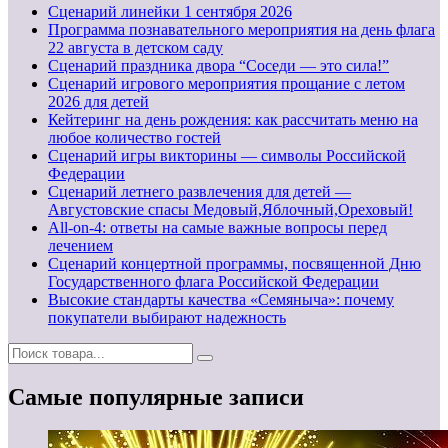
Cценарий линейки 1 сентября 2026
Программа познавательного мероприятия на день флага
22 августа в детском саду
Сценарий праздника двора “Соседи — это сила!”
Сценарий игрового мероприятия прощание с летом
2026 для детей
Кейтеринг на день рождения: как рассчитать меню на
любое количество гостей
Сценарий игры викторины — символы Российской
Федерации
Сценарий летнего развлечения для детей —
Августовские спасы Медовый,Яблочный,Ореховый!
All-on-4: ответы на самые важные вопросы перед
лечением
Сценарий концертной программы, посвященной Дню
Государственного флага Российской Федерации
Высокие стандарты качества «Семяныча»: почему
покупатели выбирают надежность
Самые популярные записи