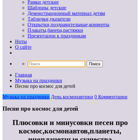
Рамки детские
Шаблоны детские
Демонстрационный материал детям
Таблички,указатели
Открытки,поздравительные,конверты
Плакаты,банера,растяжки
Презентации к праздникам
Ноты
О сайте
Главная
Музыка на праздники
Песни про космос для детей
Музыка на праздники
День космонавтики
0 Комментарии
Песни про космос для детей
Плюсовки и минусовки песен про
космос,космонавтов,планеты,
инопланетные существа