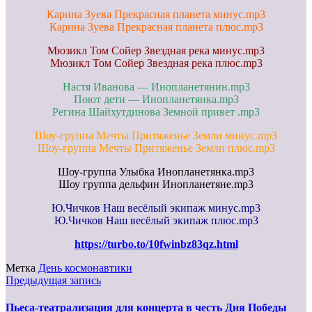
Карина Зуева Прекрасная планета минус.mp3
Карина Зуева Прекрасная планета плюс.mp3
Мюзикл Том Сойер Звездная река минус.mp3
Мюзикл Том Сойер Звездная река плюс.mp3
Настя Иванова — Инопланетянин.mp3
Поют дети — Инопланетянка.mp3
Регина Шайхутдинова Земной привет .mp3
Шоу-группа Мечты Притяженье Земли минус.mp3
Шоу-группа Мечты Притяженье Земли плюс.mp3
Шоу-группа Улыбка Инопланетянка.mp3
Шоу группа дельфин Инопланетяне.mp3
Ю.Чичков Наш весёлый экипаж минус.mp3
Ю.Чичков Наш весёлый экипаж плюс.mp3
https://turbo.to/10fwinbz83qz.html
Метка
День космонавтики
Предыдущая запись
Пьеса-театрализация для концерта в честь Дня Победы