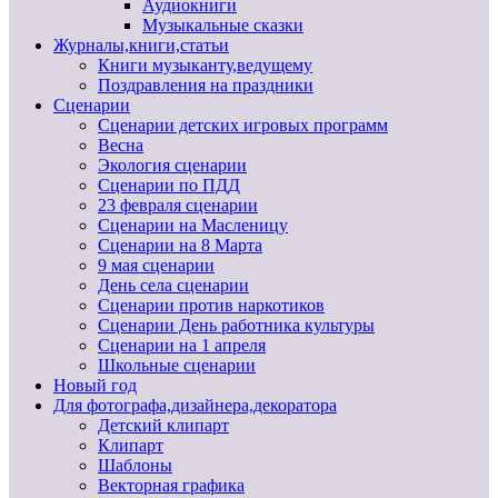
Аудиокниги
Музыкальные сказки
Журналы,книги,статьи
Книги музыканту,ведущему
Поздравления на праздники
Сценарии
Сценарии детских игровых программ
Весна
Экология сценарии
Сценарии по ПДД
23 февраля сценарии
Сценарии на Масленицу
Сценарии на 8 Марта
9 мая сценарии
День села сценарии
Сценарии против наркотиков
Сценарии День работника культуры
Сценарии на 1 апреля
Школьные сценарии
Новый год
Для фотографа,дизайнера,декоратора
Детский клипарт
Клипарт
Шаблоны
Векторная графика