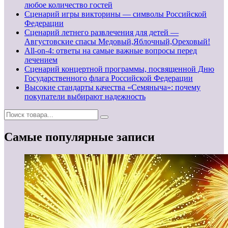
любое количество гостей
Сценарий игры викторины — символы Российской
Федерации
Сценарий летнего развлечения для детей —
Августовские спасы Медовый,Яблочный,Ореховый!
All-on-4: ответы на самые важные вопросы перед
лечением
Сценарий концертной программы, посвященной Дню
Государственного флага Российской Федерации
Высокие стандарты качества «Семяныча»: почему
покупатели выбирают надежность
Самые популярные записи