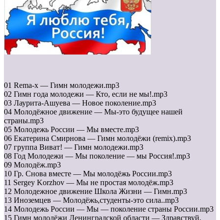
01 Rema-x — Гимн молодежи.mp3
02 Гимн года молодежи — Кто, если не мы!.mp3
03 Лаурита-Ашуева — Новое поколение.mp3
04 Молодёжное движение — Мы-это будущее нашей
страны.mp3
05 Молодежь России — Мы вместе.mp3
06 Екатерина Смирнова — Гимн молодёжи (remix).mp3
07 группа Виват! — Гимн молодежи.mp3
08 Год Молодежи — Мы поколение — мы Россия!.mp3
09 Молодёж.mp3
10 Гр. Снова вместе — Мы молодёжь России.mp3
11 Sergey Korzhov — Мы не простая молодёж.mp3
12 Молодежное движение Школа Жизни — Гимн.mp3
13 Иноземцев — Молодёжь,студенты-это сила..mp3
14 Молодежь России — Мы — поколение страны России.mp3
15 Гимн молодёжи Ленинградской области — Здравствуй,