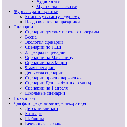
Аудиокниги
Музыкальные сказки
Журналы,книги,статьи
Книги музыканту,ведущему
Поздравления на праздники
Сценарии
Сценарии детских игровых программ
Весна
Экология сценарии
Сценарии по ПДД
23 февраля сценарии
Сценарии на Масленицу
Сценарии на 8 Марта
9 мая сценарии
День села сценарии
Сценарии против наркотиков
Сценарии День работника культуры
Сценарии на 1 апреля
Школьные сценарии
Новый год
Для фотографа,дизайнера,декоратора
Детский клипарт
Клипарт
Шаблоны
Векторная графика