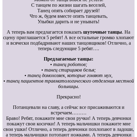
С танцем по жизни шагать веселей,
Танец опять собирает друзей!
Что ж, будем вместе опять танцевать,
Улыбки дарить и не унывать!
А теперь вам предлагается показать
шуточные танцы
. На
сцену приглашается 5 ребят! А все остальные громко хлопают
и всячески подбадривают наших танцовщиков! Отлично, а
теперь следующие 5 ребят….
Предлагаемые танцы:
• танец роботов;
• танец стирщиков белья;
• танец домохозяек, которые гоняют мух,
• танец пациентов травматологического отделения местной
больницы.
Прекрасно!
Потанцевали на славу, а сейчас все присаживаются и
встречаем………
Браво! Ребят, покажите мне свои ручки! А теперь девчонки
покажут свои косички! А теперь мальчишки покажите мне
свои ушки! Отлично, а теперь девчонки похлопают в ладоши,
а теперь мальчишки потопают ножками. А теперь девчонки