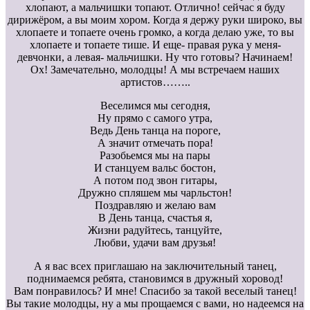
хлопают, а мальчишки топают. Отлично! сейчас я буду
дирижёром, а вы моим хором. Когда я держу руки широко, вы
хлопаете и топаете очень громко, а когда делаю уже, то вы
хлопаете и топаете тише. И еще- правая рука у меня-
девчонки, а левая- мальчишки. Ну что готовы? Начинаем!
Ох! Замечательно, молодцы! А мы встречаем наших
артистов……..
Веселимся мы сегодня,
Ну прямо с самого утра,
Ведь День танца на пороге,
А значит отмечать пора!
Разобьемся мы на пары
И станцуем вальс бостон,
А потом под звон гитары,
Дружно спляшем мы чарльстон!
Поздравляю и желаю вам
В День танца, счастья я,
Жизни радуйтесь, танцуйте,
Любви, удачи вам друзья!
А я вас всех приглашаю на заключительный танец,
поднимаемся ребята, становимся в дружный хоровод!
Вам понравилось? И мне! Спасибо за такой веселый танец!
Вы такие молодцы, ну а мы прощаемся с вами, но надеемся на