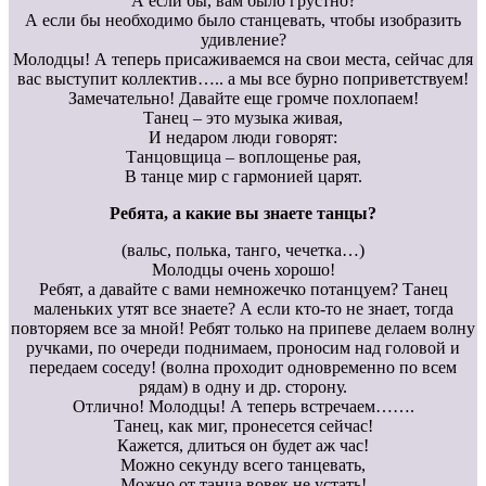
А если бы, вам было грустно?
А если бы необходимо было станцевать, чтобы изобразить
удивление?
Молодцы! А теперь присаживаемся на свои места, сейчас для
вас выступит коллектив….. а мы все бурно поприветствуем!
Замечательно! Давайте еще громче похлопаем!
Танец – это музыка живая,
И недаром люди говорят:
Танцовщица – воплощенье рая,
В танце мир с гармонией царят.
Ребята, а какие вы знаете танцы?
(вальс, полька, танго, чечетка…)
Молодцы очень хорошо!
Ребят, а давайте с вами немножечко потанцуем? Танец
маленьких утят все знаете? А если кто-то не знает, тогда
повторяем все за мной! Ребят только на припеве делаем волну
ручками, по очереди поднимаем, проносим над головой и
передаем соседу! (волна проходит одновременно по всем
рядам) в одну и др. сторону.
Отлично! Молодцы! А теперь встречаем…….
Танец, как миг, пронесется сейчас!
Кажется, длиться он будет аж час!
Можно секунду всего танцевать,
Можно от танца вовек не устать!