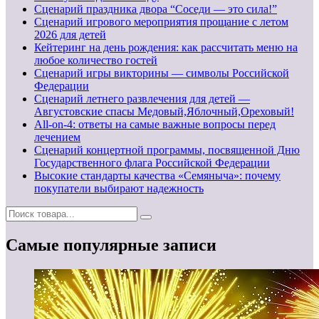
Сценарий праздника двора “Соседи — это сила!”
Сценарий игрового мероприятия прощание с летом
2026 для детей
Кейтеринг на день рождения: как рассчитать меню на
любое количество гостей
Сценарий игры викторины — символы Российской
Федерации
Сценарий летнего развлечения для детей —
Августовские спасы Медовый,Яблочный,Ореховый!
All-on-4: ответы на самые важные вопросы перед
лечением
Сценарий концертной программы, посвященной Дню
Государственного флага Российской Федерации
Высокие стандарты качества «Семяныча»: почему
покупатели выбирают надежность
Самые популярные записи