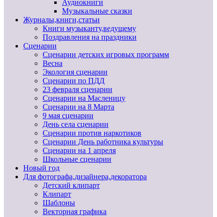
Аудиокниги
Музыкальные сказки
Журналы,книги,статьи
Книги музыканту,ведущему
Поздравления на праздники
Сценарии
Сценарии детских игровых программ
Весна
Экология сценарии
Сценарии по ПДД
23 февраля сценарии
Сценарии на Масленицу
Сценарии на 8 Марта
9 мая сценарии
День села сценарии
Сценарии против наркотиков
Сценарии День работника культуры
Сценарии на 1 апреля
Школьные сценарии
Новый год
Для фотографа,дизайнера,декоратора
Детский клипарт
Клипарт
Шаблоны
Векторная графика