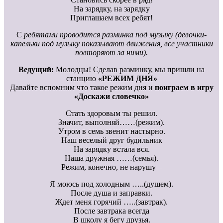
На зарядку, на зарядку
Приглашаем всех ребят!
С
ребятами проводится разминка под музыку (девочки-
капельки под музыку показывают движения, все участники
повторяют за ними).
Ведущий:
Молодцы! Сделав разминку, мы пришли на
станцию
«РЕЖИМ ДНЯ»
Давайте вспомним что такое режим дня и
поиграем в игру
«Доскажи словечко»
Стать здоровым ты решил.
Значит, выполняй……(режим).
Утром в семь звенит настырно.
Наш веселый друг будильник
На зарядку встала вся.
Наша дружная ……(семья).
Режим, конечно, не нарушу –
Я моюсь под холодным …..(душем).
После душа и заправки.
Ждет меня горячий …..(завтрак).
После завтрака всегда
В школу я бегу друзья.