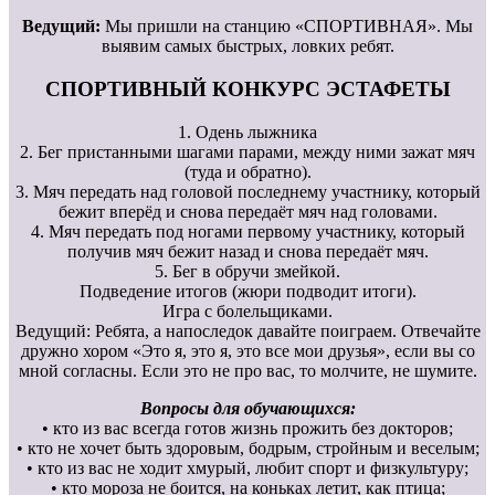
Ведущий:
Мы пришли на станцию «СПОРТИВНАЯ». Мы
выявим самых быстрых, ловких ребят.
СПОРТИВНЫЙ КОНКУРС ЭСТАФЕТЫ
1. Одень лыжника
2. Бег пристанными шагами парами, между ними зажат мяч
(туда и обратно).
3. Мяч передать над головой последнему участнику, который
бежит вперёд и снова передаёт мяч над головами.
4. Мяч передать под ногами первому участнику, который
получив мяч бежит назад и снова передаёт мяч.
5. Бег в обручи змейкой.
Подведение итогов (жюри подводит итоги).
Игра с болельщиками.
Ведущий: Ребята, а напоследок давайте поиграем. Отвечайте
дружно хором «Это я, это я, это все мои друзья», если вы со
мной согласны. Если это не про вас, то молчите, не шумите.
Вопросы для обучающихся:
• кто из вас всегда готов жизнь прожить без докторов;
• кто не хочет быть здоровым, бодрым, стройным и веселым;
• кто из вас не ходит хмурый, любит спорт и физкультуру;
• кто мороза не боится, на коньках летит, как птица;