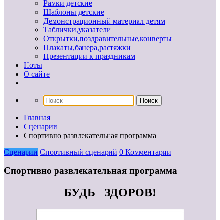
Рамки детские
Шаблоны детские
Демонстрационный материал детям
Таблички,указатели
Открытки,поздравительные,конверты
Плакаты,банера,растяжки
Презентации к праздникам
Ноты
О сайте
Главная
Сценарии
Спортивно развлекательная программа
Сценарии
Спортивный сценарий
0 Комментарии
Спортивно развлекательная программа
БУДЬ ЗДОРОВ!