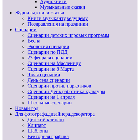
Аудиокниги
Музыкальные сказки
Журналы,книги,статьи
Книги музыканту,ведущему
Поздравления на праздники
Сценарии
Сценарии детских игровых программ
Весна
Экология сценарии
Сценарии по ПДД
23 февраля сценарии
Сценарии на Масленицу
Сценарии на 8 Марта
9 мая сценарии
День села сценарии
Сценарии против наркотиков
Сценарии День работника культуры
Сценарии на 1 апреля
Школьные сценарии
Новый год
Для фотографа,дизайнера,декоратора
Детский клипарт
Клипарт
Шаблоны
Векторная графика