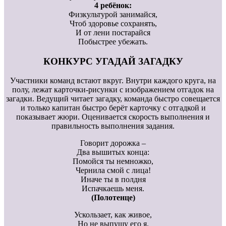
4 ребёнок:
Физкультурой занимайся,
Чтоб здоровье сохранять,
И от лени постарайся
Побыстрее убежать.
КОНКУРС УГАДАЙ ЗАГАДКУ
Участники команд встают вкруг. Внутри каждого круга, на
полу, лежат карточки-рисунки с изображением отгадок на
загадки. Ведущий читает загадку, команда быстро совещается
и только капитан быстро берёт карточку с отгадкой и
показывает жюри. Оценивается скорость выполнения и
правильность выполнения задания.
Говорит дорожка –
Два вышитых конца:
Помойся ты немножко,
Чернила смой с лица!
Иначе ты в полдня
Испачкаешь меня.
(Полотенце)
Ускользает, как живое,
Но не выпушу его я.