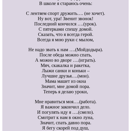
В школе я стараюсь очень:
С лентяем спорт дружить…. (не хочет).
Ну вот, ура! Звенит звонок!
Последний кончился ….(урок).
С пятерками спешу домой.
Сказать, что я всегда герой.
Всегда я мою руки с мылом,
Не надо звать к нам ….(Мойдодыра).
После обеда можно спать,
А можно во дворе ….(играть).
Мяч, скакалка и ракетка,
Лыжи санки и коньки –
Лучшие друзья….(мои).
Мама машет из окна
Значит, мне домой пора.
Теперь я делаю уроки,
Мне нравиться моя….(работа).
Я важное закончил дело.
И погулять иду я ….(смело).
Смотрит к нам в окно луна,
Значит, спать давно пора.
Я бегу скорей под душ,