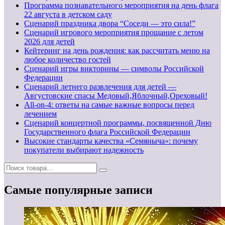
Программа познавательного мероприятия на день флага
22 августа в детском саду
Сценарий праздника двора “Соседи — это сила!”
Сценарий игрового мероприятия прощание с летом
2026 для детей
Кейтеринг на день рождения: как рассчитать меню на
любое количество гостей
Сценарий игры викторины — символы Российской
Федерации
Сценарий летнего развлечения для детей —
Августовские спасы Медовый,Яблочный,Ореховый!
All-on-4: ответы на самые важные вопросы перед
лечением
Сценарий концертной программы, посвященной Дню
Государственного флага Российской Федерации
Высокие стандарты качества «Семяныча»: почему
покупатели выбирают надежность
Самые популярные записи