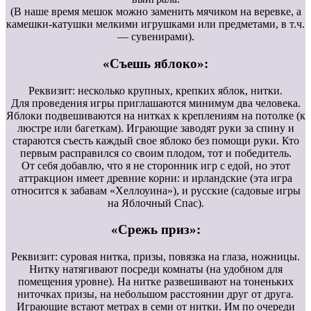
(В наше время мешок можно заменить мячиком на веревке, а
камешки-катушки мелкими игрушками или предметами, в т.ч.
— сувенирами).
«Съешь яблоко»:
Реквизит: несколько крупных, крепких яблок, нитки.
Для проведения игры приглашаются минимум два человека.
Яблоки подвешиваются на нитках к креплениям на потолке (к
люстре или багеткам). Играющие заводят руки за спину и
стараются съесть каждый свое яблоко без помощи руки. Кто
первым расправился со своим плодом, тот и победитель.
От себя добавлю, что я не сторонник игр с едой, но этот
аттракцион имеет древние корни: и ирландские (эта игра
относится к забавам «Хеллоуина»), и русские (садовые игры
на Яблочный Спас).
«Срежь приз»:
Реквизит: суровая нитка, призы, повязка на глаза, ножницы.
Нитку натягивают посреди комнаты (на удобном для
помещения уровне). На нитке развешивают на тоненьких
ниточках призы, на небольшом расстоянии друг от друга.
Играющие встают метрах в семи от нитки. Им по очереди