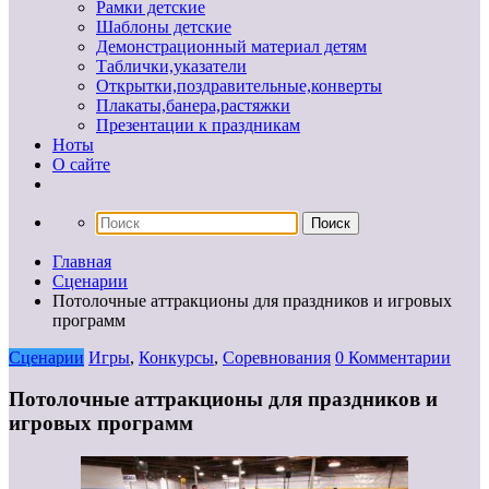
Рамки детские
Шаблоны детские
Демонстрационный материал детям
Таблички,указатели
Открытки,поздравительные,конверты
Плакаты,банера,растяжки
Презентации к праздникам
Ноты
О сайте
Главная
Сценарии
Потолочные аттракционы для праздников и игровых
программ
Сценарии
Игры
,
Конкурсы
,
Соревнования
0 Комментарии
Потолочные аттракционы для праздников и
игровых программ