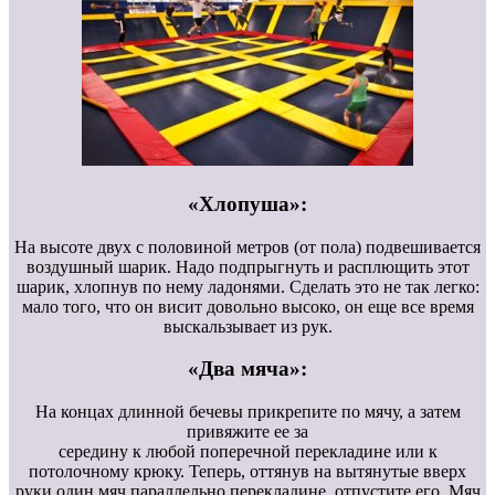
«Хлопуша»:
На высоте двух с половиной метров (от пола) подвешивается
воздушный шарик. Надо подпрыгнуть и расплющить этот
шарик, хлопнув по нему ладонями. Сделать это не так легко:
мало того, что он висит довольно высоко, он еще все время
выскальзывает из рук.
«Два мяча»:
На концах длинной бечевы прикрепите по мячу, а затем
привяжите ее за
середину к любой поперечной перекладине или к
потолочному крюку. Теперь, оттянув на вытянутые вверх
руки один мяч параллельно перекладине, отпустите его. Мяч