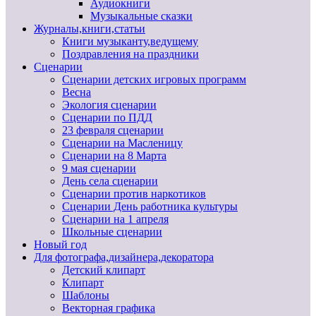
Аудиокниги
Музыкальные сказки
Журналы,книги,статьи
Книги музыканту,ведущему
Поздравления на праздники
Сценарии
Сценарии детских игровых программ
Весна
Экология сценарии
Сценарии по ПДД
23 февраля сценарии
Сценарии на Масленицу
Сценарии на 8 Марта
9 мая сценарии
День села сценарии
Сценарии против наркотиков
Сценарии День работника культуры
Сценарии на 1 апреля
Школьные сценарии
Новый год
Для фотографа,дизайнера,декоратора
Детский клипарт
Клипарт
Шаблоны
Векторная графика