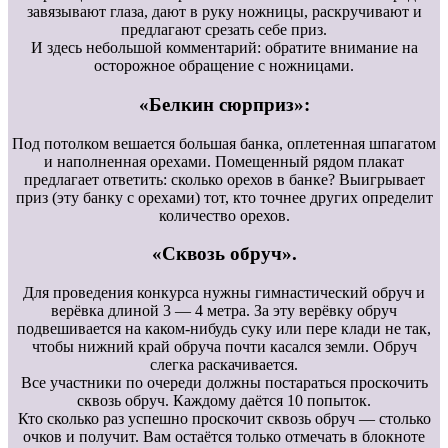
завязывают глаза, дают в руку ножницы, раскручивают и
предлагают срезать себе приз.
И здесь небольшой комментарий: обратите внимание на
осторожное обращение с ножницами.
«Белкин сюрприз»:
Под потолком вешается большая банка, оплетенная шпагатом
и наполненная орехами. Помещенный рядом плакат
предлагает ответить: сколько орехов в банке? Выигрывает
приз (эту банку с орехами) тот, кто точнее других определит
количество орехов.
«Сквозь обруч».
Для проведения конкурса нужны гимнастический обруч и
верёвка длиной 3 — 4 метра. За эту верёвку обруч
подвешивается на каком-нибудь суку или пере клади не так,
чтобы нижний край обруча почти касался земли. Обруч
слегка раскачивается.
Все участники по очереди должны постараться проскочить
сквозь обруч. Каждому даётся 10 попыток.
Кто сколько раз успешно проскочит сквозь обруч — столько
очков и получит. Вам остаётся только отмечать в блокноте