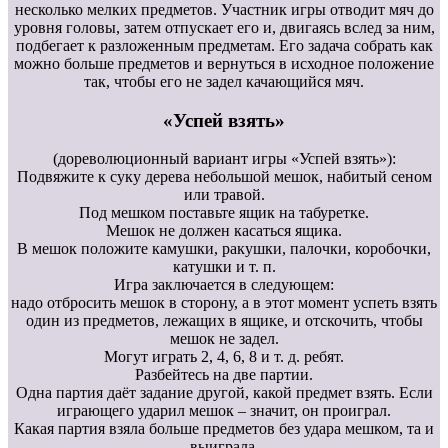
несколько мелких предметов. Участник игры отводит мяч до
уровня головы, затем отпускает его и, двигаясь вслед за ним,
подбегает к разложенным предметам. Его задача собрать как
можно больше предметов и вернуться в исходное положение
так, чтобы его не задел качающийся мяч.
«Успей взять»
(дореволюционный вариант игры «Успей взять»):
Подвяжите к суку дерева небольшой мешок, набитый сеном
или травой.
Под мешком поставьте ящик на табуретке.
Мешок не должен касаться ящика.
В мешок положите камушки, ракушки, палочки, коробочки,
катушки и т. п.
Игра заключается в следующем:
надо отбросить мешок в сторону, а в этот момент успеть взять
один из предметов, лежащих в ящике, и отскочить, чтобы
мешок не задел.
Могут играть 2, 4, 6, 8 и т. д. ребят.
Разбейтесь на две партии.
Одна партия даёт задание другой, какой предмет взять. Если
играющего ударил мешок – значит, он проиграл.
Какая партия взяла больше предметов без удара мешком, та и
выиграла.