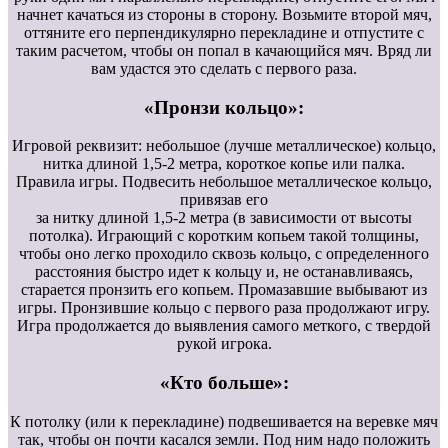
начнет качаться из стороны в сторону. Возьмите второй мяч,
оттяните его перпендикулярно перекладине и отпустите с
таким расчетом, чтобы он попал в качающийся мяч. Вряд ли
вам удастся это сделать с первого раза.
«Пронзи кольцо»:
Игровой реквизит: небольшое (лучше металлическое) кольцо,
нитка длиной 1,5-2 метра, короткое копье или палка.
Правила игры. Подвесить небольшое металлическое кольцо,
привязав его
за нитку длиной 1,5-2 метра (в зависимости от высоты
потолка). Играющий с коротким копьем такой толщины,
чтобы оно легко проходило сквозь кольцо, с определенного
расстояния быстро идет к кольцу и, не останавливаясь,
старается пронзить его копьем. Промазавшие выбывают из
игры. Пронзившие кольцо с первого раза продолжают игру.
Игра продолжается до выявления самого меткого, с твердой
рукой игрока.
«Кто больше»:
К потолку (или к перекладине) подвешивается на веревке мяч
так, чтобы он почти касался земли. Под ним надо положить