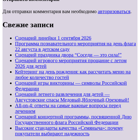
Для отправки комментария вам необходимо
авторизоваться
.
Свежие записи
Cценарий линейки 1 сентября 2026
Программа познавательного мероприятия на день флага
22 августа в детском саду
Сценарий праздника двора “Соседи — это сила!”
Сценарий игрового мероприятия прощание с летом
2026 для детей
Кейтеринг на день рождения: как рассчитать меню на
любое количество гостей
Сценарий игры викторины — символы Российской
Федерации
Сценарий летнего развлечения для детей —
Августовские спасы Медовый,Яблочный,Ореховый!
All-on-4: ответы на самые важные вопросы перед
лечением
Сценарий концертной программы, посвященной Дню
Государственного флага Российской Федерации
Высокие стандарты качества «Семяныча»: почему
покупатели выбирают надежность