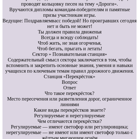
проводят кольцовку песен на тему «Дороги».
Вручаются дипломы командам-победителям и памятные
призы участникам игры.
Ведущие: Поздравляемвасс победой! Но проигравших сегодня
нет и быть не может!
Ты должен правила движенья
Всегда и всюду соблюдать!
Чтоб жить, не зная огорченья,
Чтоб бегать, прыгать и летать!
Сектор » Познавательная станция»
Содержательный смысл сектора заключается в том, чтобы
вспомнить и закрепить основные знания, умения и навыки
учащихся по ключевым темам правил дорожного движения.
Станция «Перекрёсток»
Вопрос
Ответ
Что такое перекрёсток?
Место пересечения или разветвления дорог, ограниченное
линиями
Какие виды перекрёстков знаете?
Регулируемые и нерегулируемые
Чем отличаются перекрёстки?
Регулируемые — имеют светофор или регулировщика;
нерегулируемые — не имеют или имеют светофор только с
жёлтым мигающим огнём