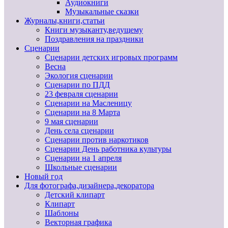
Аудиокниги
Музыкальные сказки
Журналы,книги,статьи
Книги музыканту,ведущему
Поздравления на праздники
Сценарии
Сценарии детских игровых программ
Весна
Экология сценарии
Сценарии по ПДД
23 февраля сценарии
Сценарии на Масленицу
Сценарии на 8 Марта
9 мая сценарии
День села сценарии
Сценарии против наркотиков
Сценарии День работника культуры
Сценарии на 1 апреля
Школьные сценарии
Новый год
Для фотографа,дизайнера,декоратора
Детский клипарт
Клипарт
Шаблоны
Векторная графика