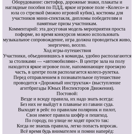
Оборудование: светофор, дорожные знаки, плакаты и
наглядные пособия по ПДД, яркое игровое поле «Колесо» и
юла со стрелкой (можно игровой кубик), костюмы для
участников мини-спектакля, дипломы победителям и
памятные призы участникам.
Комментарий: эта досуговая модель мероприятия проста
поформе, во время конкурсов можно использовать
музыкальное сопровождение, игра должна проводиться живо,
энергично, весело.
Ход игры-путешествия
Участники, объединившись в команды, удобно располагаются
за столиками — «автомобилями». В центре зала на полу
находится яркое игровое поле, напоминающее проезжую
часть, в центре поля располагается колесо-рулетка.
Перед отправлением в познавательное путешествие
проводится «Дорожный инструктаж» (выступление
агитбригады Юных Инспекторов Движения).
Постовой:
Везде и всюду правила, их надо знать всегда:
Без них не выйдут в плаванье из гавани суда.
Выходят в рейс по правилам полярник и пилот,
Свои имеют правила шофёр и пешеход.
По городу, по улице не ходят просто так:
Когда не знаешь правила, легко попасть впросак.
Всё время будь внимателен и помни наперёд: