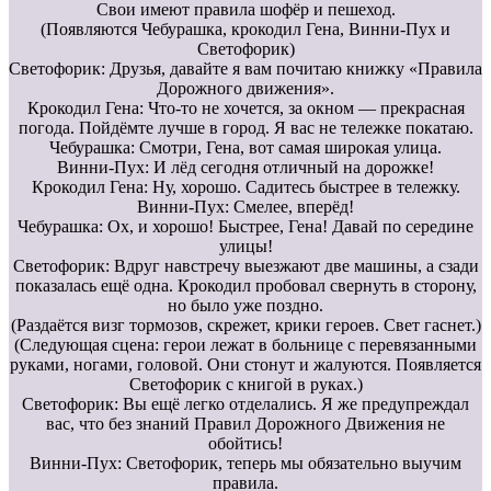
Свои имеют правила шофёр и пешеход.
(Появляются Чебурашка, крокодил Гена, Винни-Пух и
Светофорик)
Светофорик: Друзья, давайте я вам почитаю книжку «Правила
Дорожного движения».
Крокодил Гена: Что-то не хочется, за окном — прекрасная
погода. Пойдёмте лучше в город. Я вас не тележке покатаю.
Чебурашка: Смотри, Гена, вот самая широкая улица.
Винни-Пух: И лёд сегодня отличный на дорожке!
Крокодил Гена: Ну, хорошо. Садитесь быстрее в тележку.
Винни-Пух: Смелее, вперёд!
Чебурашка: Ох, и хорошо! Быстрее, Гена! Давай по середине
улицы!
Светофорик: Вдруг навстречу выезжают две машины, а сзади
показалась ещё одна. Крокодил пробовал свернуть в сторону,
но было уже поздно.
(Раздаётся визг тормозов, скрежет, крики героев. Свет гаснет.)
(Следующая сцена: герои лежат в больнице с перевязанными
руками, ногами, головой. Они стонут и жалуются. Появляется
Светофорик с книгой в руках.)
Светофорик: Вы ещё легко отделались. Я же предупреждал
вас, что без знаний Правил Дорожного Движения не
обойтись!
Винни-Пух: Светофорик, теперь мы обязательно выучим
правила.