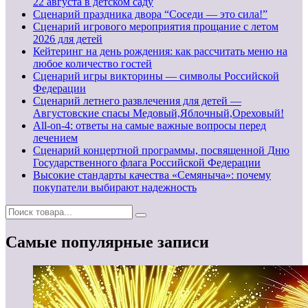
22 августа в детском саду
Сценарий праздника двора “Соседи — это сила!”
Сценарий игрового мероприятия прощание с летом
2026 для детей
Кейтеринг на день рождения: как рассчитать меню на
любое количество гостей
Сценарий игры викторины — символы Российской
Федерации
Сценарий летнего развлечения для детей —
Августовские спасы Медовый,Яблочный,Ореховый!
All-on-4: ответы на самые важные вопросы перед
лечением
Сценарий концертной программы, посвященной Дню
Государственного флага Российской Федерации
Высокие стандарты качества «Семяныча»: почему
покупатели выбирают надежность
Самые популярные записи