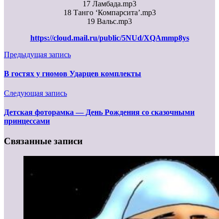
17 Ламбада.mp3
18 Танго ‘Компарсита’.mp3
19 Вальс.mp3
https://cloud.mail.ru/public/5NUd/XQAmmp8ys
Предыдущая запись
В гостях у гномов Ударцев комплекты
Следующая запись
Детская фоторамка — День Рождения со сказочными
принцессами
Связанные записи