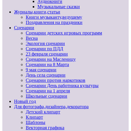
Аудиокниги
Музыкальные сказки
Журналы,книги,статьи
Книги музыканту,ведущему
Поздравления на праздники
Сценарии
Сценарии детских игровых программ
Весна
Экология сценарии
Сценарии по ПДД
23 февраля сценарии
Сценарии на Масленицу
Сценарии на 8 Марта
9 мая сценарии
День села сценарии
Сценарии против наркотиков
Сценарии День работника культуры
Сценарии на 1 апреля
Школьные сценарии
Новый год
Для фотографа,дизайнера,декоратора
Детский клипарт
Клипарт
Шаблоны
Векторная графика