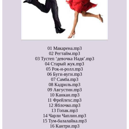
01 Макарена.mp3
02 Регтайм.mp3
03 Тустеп ‘девочка Надя’.mp3
04 Старый жук.mp3
05 Рок-н-ролл.mp3
06 Буги-вуги.mp3
07 Самба.mp3
08 Кадриль.mp3
09 Августин.mp3
10 Канкан.mp3
11 Фрейлехс.mp3
12 Яблочко.mp3
13 Гопак.mp3
14 Чарли Чаплин.mp3
15 Тум-балалайка.mp3
16 Кантри.mp3