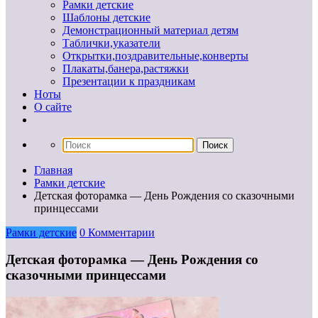
Рамки детские
Шаблоны детские
Демонстрационный материал детям
Таблички,указатели
Открытки,поздравительные,конверты
Плакаты,банера,растяжки
Презентации к праздникам
Ноты
О сайте
Главная
Рамки детские
Детская фоторамка — День Рождения со сказочными
принцессами
Рамки детские
0 Комментарии
Детская фоторамка — День Рождения со
сказочными принцессами