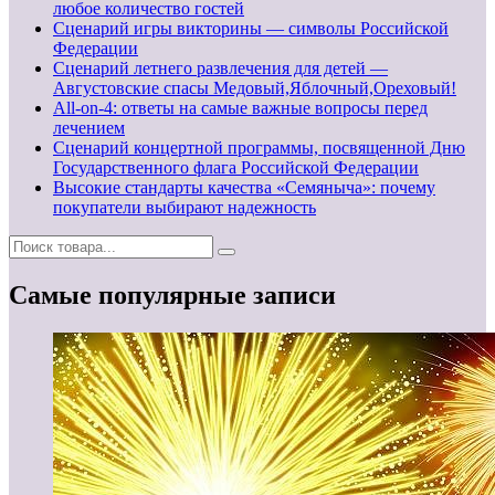
любое количество гостей
Сценарий игры викторины — символы Российской
Федерации
Сценарий летнего развлечения для детей —
Августовские спасы Медовый,Яблочный,Ореховый!
All-on-4: ответы на самые важные вопросы перед
лечением
Сценарий концертной программы, посвященной Дню
Государственного флага Российской Федерации
Высокие стандарты качества «Семяныча»: почему
покупатели выбирают надежность
Самые популярные записи