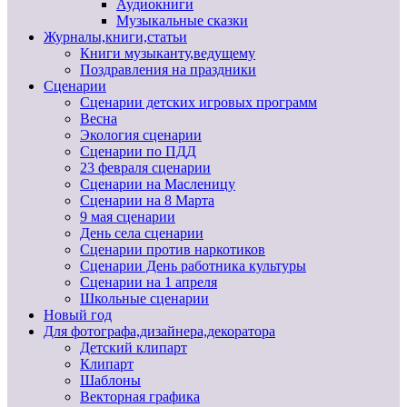
Аудиокниги
Музыкальные сказки
Журналы,книги,статьи
Книги музыканту,ведущему
Поздравления на праздники
Сценарии
Сценарии детских игровых программ
Весна
Экология сценарии
Сценарии по ПДД
23 февраля сценарии
Сценарии на Масленицу
Сценарии на 8 Марта
9 мая сценарии
День села сценарии
Сценарии против наркотиков
Сценарии День работника культуры
Сценарии на 1 апреля
Школьные сценарии
Новый год
Для фотографа,дизайнера,декоратора
Детский клипарт
Клипарт
Шаблоны
Векторная графика