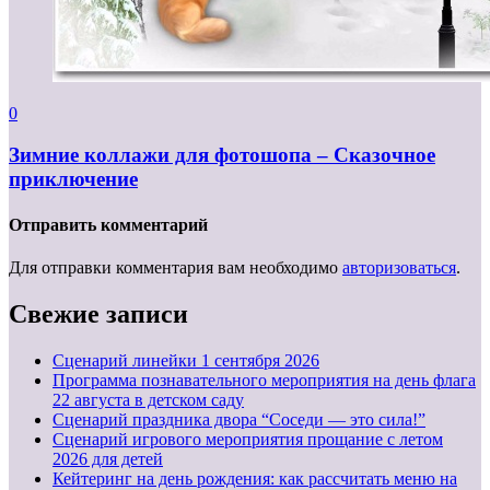
0
Зимние коллажи для фотошопа – Сказочное
приключение
Отправить комментарий
Для отправки комментария вам необходимо
авторизоваться
.
Свежие записи
Cценарий линейки 1 сентября 2026
Программа познавательного мероприятия на день флага
22 августа в детском саду
Сценарий праздника двора “Соседи — это сила!”
Сценарий игрового мероприятия прощание с летом
2026 для детей
Кейтеринг на день рождения: как рассчитать меню на