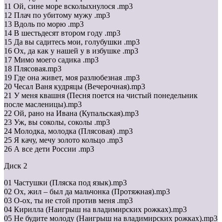
11 Ой, сине море всколыхнулося .mp3
12 Плач по убитому мужу .mp3
13 Вдоль по морю .mp3
14 В шестьдесят втором году .mp3
15 Да вы садитесь мои, голубушки .mp3
16 Ох, да как у нашей у в избушке .mp3
17 Мимо моего садика .mp3
18 Плясовая.mp3
19 Где она живет, моя разлюбезная .mp3
20 Чесал Ваня кудряцы (Вечерочная).mp3
21 У меня квашня (Песня поется на чистый понедельник
после масленицы).mp3
22 Ой, рано на Ивана (Купальская).mp3
23 Уж, вы соколы, соколы .mp3
24 Молодка, молодка (Плясовая) .mp3
25 Я качу, мечу золото кольцо .mp3
26 А все дети России .mp3
Диск 2
01 Частушки (Пляска под язык).mp3
02 Ох, жил – был да мальчонка (Протяжная).mp3
03 О-ох, ты не стой против меня .mp3
04 Кирилла (Наигрыш на владимирских рожках).mp3
05 Не будите молоду (Наигрыш на владимирских рожках).mp3