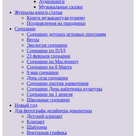
Аудиокниги
Музыкальные сказки
Журналы,книги,статьи
Книги музыканту,ведущему
Поздравления на праздники
Сценарии
Сценарии детских игровых программ
Весна
Экология сценарии
Сценарии по ПДД
23 февраля сценарии
Сценарии на Масленицу
Сценарии на 8 Марта
9 мая сценарии
День села сценарии
Сценарии против наркотиков
Сценарии День работника культуры
Сценарии на 1 апреля
Школьные сценарии
Новый год
Для фотографа,дизайнера,декоратора
Детский клипарт
Клипарт
Шаблоны
Векторная графика