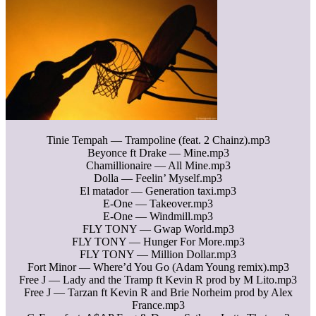
Tinie Tempah — Trampoline (feat. 2 Chainz).mp3
Beyonce ft Drake — Mine.mp3
Chamillionaire — All Mine.mp3
Dolla — Feelin’ Myself.mp3
El matador — Generation taxi.mp3
E-One — Takeover.mp3
E-One — Windmill.mp3
FLY TONY — Gwap World.mp3
FLY TONY — Hunger For More.mp3
FLY TONY — Million Dollar.mp3
Fort Minor — Where’d You Go (Adam Young remix).mp3
Free J — Lady and the Tramp ft Kevin R prod by M Lito.mp3
Free J — Tarzan ft Kevin R and Brie Norheim prod by Alex
France.mp3