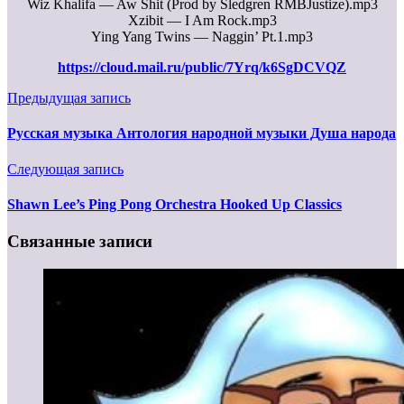
Wiz Khalifa — Aw Shit (Prod by Sledgren RMBJustize).mp3
Xzibit — I Am Rock.mp3
Ying Yang Twins — Naggin’ Pt.1.mp3
https://cloud.mail.ru/public/7Yrq/k6SgDCVQZ
Предыдущая запись
Русская музыка Антология народной музыки Душа народа
Следующая запись
Shawn Lee’s Ping Pong Orchestra Hooked Up Classics
Связанные записи