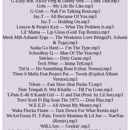
G-Eazy feat. A$AP Ferg & Danny Seth — Lotta That.mp3
Grits — My Life Be Like.mp3
G-Unit — Nah I’m Talking Bout.mp3
Jay-T — All Because Of You.mp3
Jay-T — Holding On.mp3
Lenyen & Project Kyd — What The Problem Is.mp3
Lil’ Mama — Lip Gloss (Gold Top Remix).mp3
Meek Mill-Ashanti-Tyga — The Weakness Love Brings(Ft. Ashanti
& Tyga).mp3
Sasha Go Hard — I’m The Type.mp3
Schoolboy Q — Man Of The Year.mp3
Stitches — Dirty Game.mp3
Tech N9ne — Imma Tell.mp3
Thi’sl — Do Something Bout It (feat. Nonna).mp3
Three 6 Mafia Feat.Project Pat — Twerk (Explicit Album
Version).mp3
TiJean — Fast Slow (feat Pusha T).mp3
Tinie Tempah ft. Wiz Khalifa — Till I’m Gone.mp3
T-Pain E-40 ft Kandi Girl — U and Dat (Prod. by Lil Jon).mp3
Travi Scott Ft Big Sean The 1975 — Dont Play.mp3
W.E.E.D — All About My Money.mp3
Waka Flocka Flame — Turn Down For What Remix.mp3
WeAreToonz Ft. T-Pain, French Montana & Lil Jon — NaeNae
(Remix).mp3
Will.I.Am — Geekin’.mp3