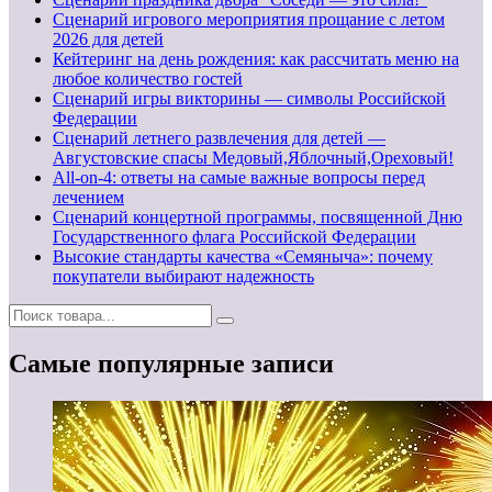
Сценарий игрового мероприятия прощание с летом
2026 для детей
Кейтеринг на день рождения: как рассчитать меню на
любое количество гостей
Сценарий игры викторины — символы Российской
Федерации
Сценарий летнего развлечения для детей —
Августовские спасы Медовый,Яблочный,Ореховый!
All-on-4: ответы на самые важные вопросы перед
лечением
Сценарий концертной программы, посвященной Дню
Государственного флага Российской Федерации
Высокие стандарты качества «Семяныча»: почему
покупатели выбирают надежность
Самые популярные записи