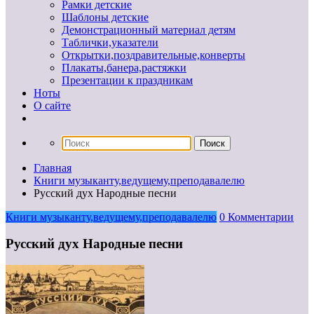
Рамки детские
Шаблоны детские
Демонстрационный материал детям
Таблички,указатели
Открытки,поздравительные,конверты
Плакаты,банера,растяжки
Презентации к праздникам
Ноты
О сайте
Главная
Книги музыканту,ведущему,преподавалелю
Русский дух Народные песни
Книги музыканту,ведущему,преподавалелю
0 Комментарии
Русский дух Народные песни