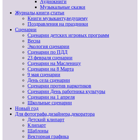
Аудиокниги
Музыкальные сказки
Журналы,книги,статьи
Книги музыканту,ведущему
Поздравления на праздники
Сценарии
Сценарии детских игровых программ
Весна
Экология сценарии
Сценарии по ПДД
23 февраля сценарии
Сценарии на Масленицу
Сценарии на 8 Марта
9 мая сценарии
День села сценарии
Сценарии против наркотиков
Сценарии День работника культуры
Сценарии на 1 апреля
Школьные сценарии
Новый год
Для фотографа,дизайнера,декоратора
Детский клипарт
Клипарт
Шаблоны
Векторная графика