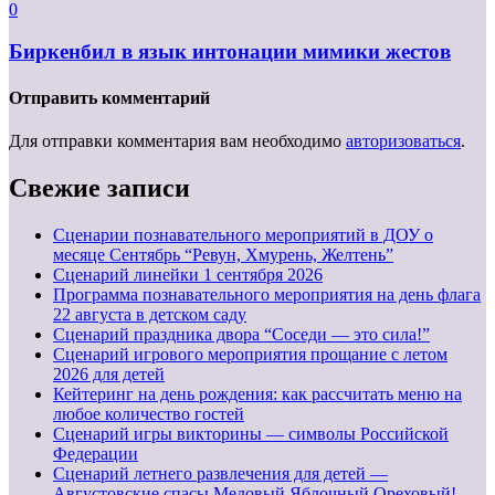
0
Биркенбил в язык интонации мимики жестов
Отправить комментарий
Для отправки комментария вам необходимо
авторизоваться
.
Свежие записи
Сценарии познавательного мероприятий в ДОУ о
месяце Сентябрь “Ревун, Хмурень, Желтень”
Cценарий линейки 1 сентября 2026
Программа познавательного мероприятия на день флага
22 августа в детском саду
Сценарий праздника двора “Соседи — это сила!”
Сценарий игрового мероприятия прощание с летом
2026 для детей
Кейтеринг на день рождения: как рассчитать меню на
любое количество гостей
Сценарий игры викторины — символы Российской
Федерации
Сценарий летнего развлечения для детей —
Августовские спасы Медовый,Яблочный,Ореховый!